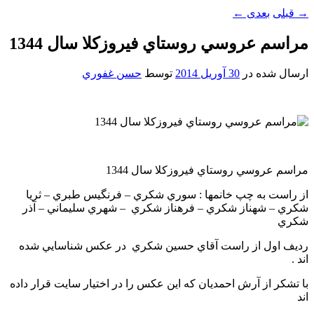
→
قبلی
بعدی
←
مراسم عروسي روستاي فيروزکلا سال 1344
ارسال شده در
30 آوریل 2014
توسط
حسن غفوري
مراسم عروسي روستاي فيروزکلا سال 1344
از راست به چپ خانمها : سوري شکري – فرنگيس طبري – ثريا
شکري – شهناز شکري – فرهناز شکري – شهري سليماني – آذر
شکري
رديف اول از راست آقاي حسين شکري در عکس شناسايي شده
اند .
با تشکر از آرش احمديان که اين عکس را در اختيار سايت قرار داده
اند