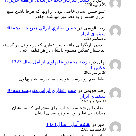
28 ژانویه 2026
عمو حسن انسان خاصی بود ، از آونها که هرجا باشن منبع
انرژِی هستند و به فضا نور میپاشند. چقدر…
رضا قویمی
در
حسن غفاري ايرائي هنرپيشه دهه 40
سينماي ايران
2 دسامبر 2025
با دیدن بازیگرانی مانند حسن غفاری که در جوانی در گذشته
اند بسیار غمگین میشوم .ایشان در هر فیلمی که…
نهال
در
بازدید محمدرضا پهلوی از آمل سال 1327
عکس 1
28 نوامبر 2025
لطفا اسم رو درست بنویسید محمدرضا شاه پهلوی
رضا قویمی
در
حسن غفاري ايرائي هنرپيشه دهه 40
سينماي ايران
30 سپتامبر 2025
انتخاب ابن شخصیت جالب برای نقشهایی که به ایشان
میدادند بی نظیر بود به ویژه صدای ایشان
امیر
در
نقشه آمل – سال 1328
30 سپتامبر 2025
سلام وقت بخیر، نقشه قدیمی تر از این هم موجود هست یا