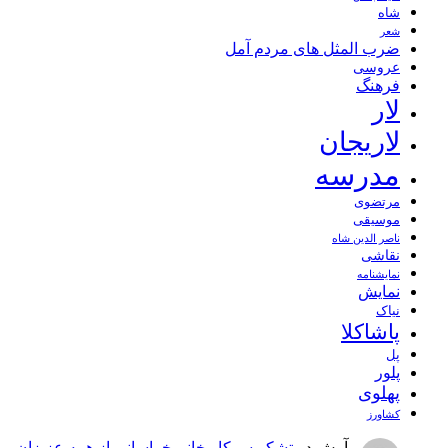
شاه
شعر
ضرب المثل های مردم آمل
عروسی
فرهنگ
لار
لاریجان
مدرسه
مرتضوی
موسیقی
ناصر الدین شاه
نقاشی
نمايشنامه
نمایش
نیاک
پاشاکلا
پل
پلور
پهلوی
کشاورز
آرش
در
تشکر سرکار خانم خراسانی از همه عزیزان