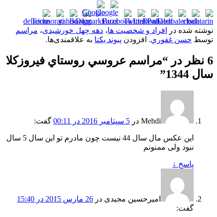
نوشته شده در
افراد و شخصیت ها
،
دهه چهل خورشیدی
،
مراسم
توسط
حسن غفوري
. افزودن
پیوند یکتا
به علاقمندی‌ها.
6 نظر در “
مراسم عروسي روستاي فيروزکلا
سال 1344
”
Mehdi
در
5 سپتامبر 2016 در 00:11
گفت:
این عکس مال سال 44 نیست چون مادرم تو این سال 5 سال
نبود ولی ممنونم
پاسخ
↓
امیرحسین مجیدی
در
26 مارس 2015 در 15:40
گفت: