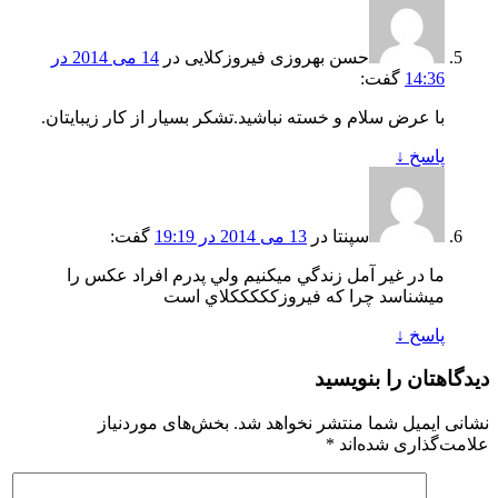
حسن بهروزی فیروزکلایی
در
14 می 2014 در
14:36
گفت:
با عرض سلام و خسته نباشید.تشکر بسیار از کار زیبایتان.
پاسخ
↓
سپنتا
در
13 می 2014 در 19:19
گفت:
ما در غير آمل زندگي ميكنيم ولي پدرم افراد عكس را
ميشناسد چرا كه فيروزكككككلاي است
پاسخ
↓
دیدگاهتان را بنویسید
نشانی ایمیل شما منتشر نخواهد شد.
بخش‌های موردنیاز
علامت‌گذاری شده‌اند
*