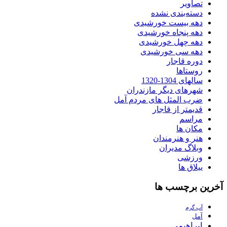
تصاویر
دسته‌بندی نشده
دهه بیست خورشیدی
دهه پنجاه خورشیدی
دهه چهل خورشیدی
دهه سی خورشیدی
دوره قاجار
روستاها
سالهای 1304-1320
شهرهای دیگر مازندران
ضرب المثل های مردم آمل
قدیمتر از قاجار
مراسم
مکان ها
هنر و هنرمندان
وبلاگ مدیران
ورزشی
ییلاق ها
آخرین برچسب ها
آب گرم
آمل
ابراهیمی