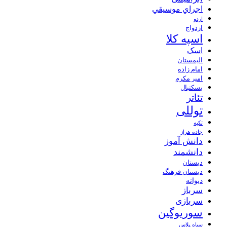
اجراي موسيقي
اردو
ازدواج
اسپه کلا
اسک
الیمستان
امام زاده
امیر مکرم
بسکتبال
تئاتر
توللی
تکیه
جاده هراز
دانش آموز
دانشمند
دبستان
دبستان فرهنگ
دیوانه
سرباز
سربازی
سوریوگین
سیاه پلاس