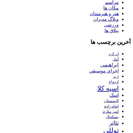
مراسم
مکان ها
هنر و هنرمندان
وبلاگ مدیران
ورزشی
ییلاق ها
آخرین برچسب ها
آب گرم
آمل
ابراهیمی
اجراي موسيقي
اردو
ازدواج
اسپه کلا
اسک
الیمستان
امام زاده
امیر مکرم
بسکتبال
تئاتر
توللی