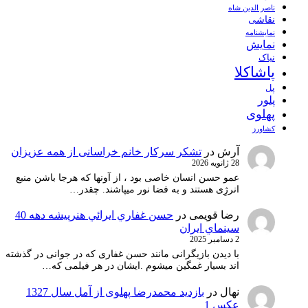
ناصر الدین شاه
نقاشی
نمايشنامه
نمایش
نیاک
پاشاکلا
پل
پلور
پهلوی
کشاورز
آرش
در
تشکر سرکار خانم خراسانی از همه عزیزان
28 ژانویه 2026
عمو حسن انسان خاصی بود ، از آونها که هرجا باشن منبع
انرژِی هستند و به فضا نور میپاشند. چقدر…
رضا قویمی
در
حسن غفاري ايرائي هنرپيشه دهه 40
سينماي ايران
2 دسامبر 2025
با دیدن بازیگرانی مانند حسن غفاری که در جوانی در گذشته
اند بسیار غمگین میشوم .ایشان در هر فیلمی که…
نهال
در
بازدید محمدرضا پهلوی از آمل سال 1327
عکس 1