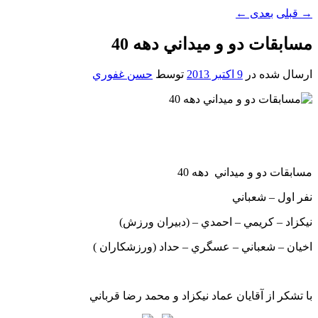
→
قبلی
بعدی
←
مسابقات دو و ميداني دهه 40
ارسال شده در
9 اکتبر 2013
توسط
حسن غفوري
مسابقات دو و ميداني دهه 40
نفر اول – شعباني
نيکزاد – کريمي – احمدي – (دبيران ورزش)
اخيان – شعباني – عسگري – حداد (ورزشکاران )
با تشکر از آقايان عماد نيکزاد و محمد رضا قرباني