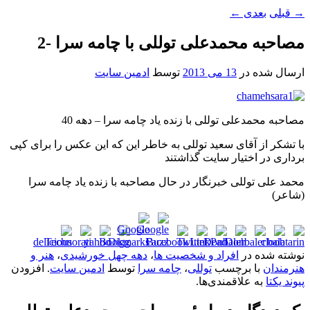
→
قبلی
بعدی
←
مصاحبه محمدعلی توللی با چامه سرا -2
ارسال شده در
13 می 2013
توسط
ادمین سایت
مصاحبه محمدعلی توللی با زنده یاد چامه سرا – دهه 40
با تشکر از آقای سعید توللی به خاطر این که این عکس را برای کپی
برداری در اختیار سایت گذاشتند
محمد علی توللی خبرنگار در حال مصاحبه با زنده یاد چامه سرا
(شاعر)
نوشته شده در
افراد و شخصیت ها
،
دهه چهل خورشیدی
،
هنر و
هنرمندان
با برچسب
توللی
،
چامه سرا
توسط
ادمین سایت
. افزودن
پیوند یکتا
به علاقمندی‌ها.