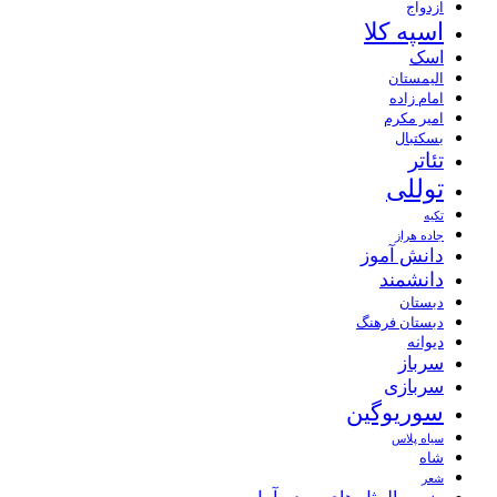
ازدواج
اسپه کلا
اسک
الیمستان
امام زاده
امیر مکرم
بسکتبال
تئاتر
توللی
تکیه
جاده هراز
دانش آموز
دانشمند
دبستان
دبستان فرهنگ
دیوانه
سرباز
سربازی
سوریوگین
سیاه پلاس
شاه
شعر