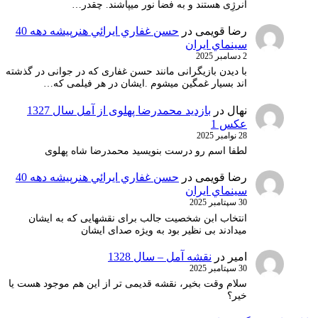
انرژِی هستند و به فضا نور میپاشند. چقدر…
رضا قویمی
در
حسن غفاري ايرائي هنرپيشه دهه 40
سينماي ايران
2 دسامبر 2025
با دیدن بازیگرانی مانند حسن غفاری که در جوانی در گذشته
اند بسیار غمگین میشوم .ایشان در هر فیلمی که…
نهال
در
بازدید محمدرضا پهلوی از آمل سال 1327
عکس 1
28 نوامبر 2025
لطفا اسم رو درست بنویسید محمدرضا شاه پهلوی
رضا قویمی
در
حسن غفاري ايرائي هنرپيشه دهه 40
سينماي ايران
30 سپتامبر 2025
انتخاب ابن شخصیت جالب برای نقشهایی که به ایشان
میدادند بی نظیر بود به ویژه صدای ایشان
امیر
در
نقشه آمل – سال 1328
30 سپتامبر 2025
سلام وقت بخیر، نقشه قدیمی تر از این هم موجود هست یا
خیر؟