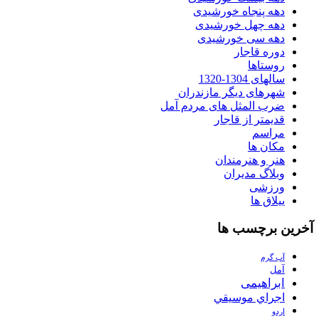
دهه پنجاه خورشیدی
دهه چهل خورشیدی
دهه سی خورشیدی
دوره قاجار
روستاها
سالهای 1304-1320
شهرهای دیگر مازندران
ضرب المثل های مردم آمل
قدیمتر از قاجار
مراسم
مکان ها
هنر و هنرمندان
وبلاگ مدیران
ورزشی
ییلاق ها
آخرین برچسب ها
آب گرم
آمل
ابراهیمی
اجراي موسيقي
اردو