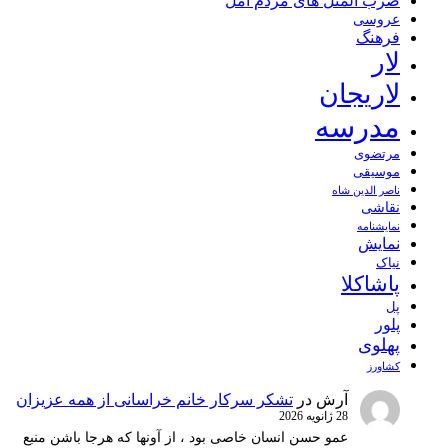
ضرب المثل های مردم آمل
عروسی
فرهنگ
لار
لاریجان
مدرسه
مرتضوی
موسیقی
ناصر الدین شاه
نقاشی
نمايشنامه
نمایش
نیاک
پاشاکلا
پل
پلور
پهلوی
کشاورز
آرش
در
تشکر سرکار خانم خراسانی از همه عزیزان
28 ژانویه 2026
عمو حسن انسان خاصی بود ، از آونها که هرجا باشن منبع