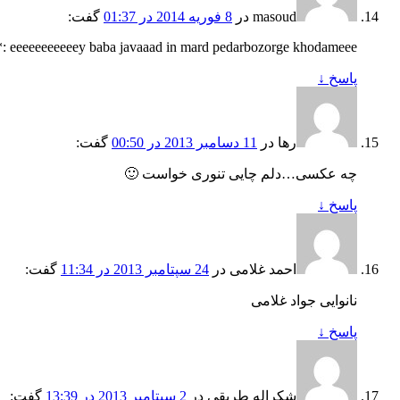
masoud
در
8 فوریه 2014 در 01:37
گفت:
eeeeeeeeeeey baba javaaad in mard pedarbozorge khodameee :* :* :*
پاسخ
↓
رها
در
11 دسامبر 2013 در 00:50
گفت:
چه عکسی…دلم چایی تنوری خواست 🙂
پاسخ
↓
احمد غلامی
در
24 سپتامبر 2013 در 11:34
گفت:
نانوایی جواد غلامی
پاسخ
↓
شکراله طریقی
در
2 سپتامبر 2013 در 13:39
گفت: