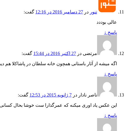
تنور
در
27 دسامبر 2016 در 12:16
گفت:
عالی بوددد
پاسخ
↓
مرتضی
در
27 اکتبر 2016 در 15:44
گفت:
اگه میشه از آثار باستانی همچون خانه سلطان در پاشاکلا هم دید
پاسخ
↓
ناصر نادار
در
7 ژانویه 2015 در 12:53
گفت:
این عکس یاد اوری میکنه که عمرگذارا ست خوشا بحال کسانی
پاسخ
↓