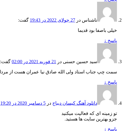
ناشناس
در
27 جولای 2022 در 19:43
گفت:
خیلی باصفا بود قدیما
پاسخ
↓
سید حسین حسنی
در
21 فوریه 2021 در 02:00
گفت:
سمت چپ جناب استاد ولی الله صادق نیا عمران هست از مردان نیک ط
پاسخ
↓
دانلود آهنگ کیسان دیباج
در
5 دسامبر 2020 در 19:20
تو زمینه ای که فعالیت میکنید
جزو بهترین سایت ها هستید.
پاسخ
↓