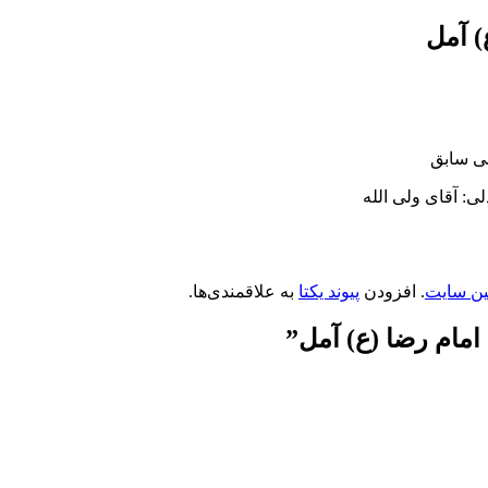
) آمل
نی سابق
 آقای ولی الله
ین سایت
. افزودن
پیوند یکتا
به علاقمندی‌ها.
امام رضا (ع) آمل
”