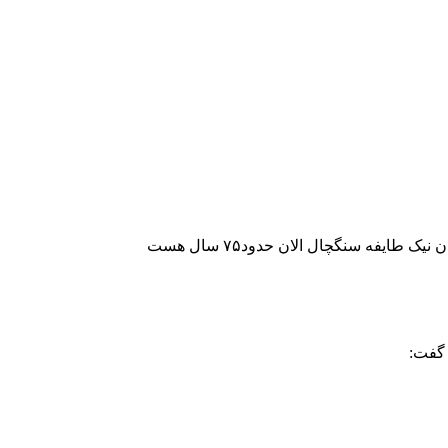
ایفه سنگچال الان حدود۷۵ سال هست
گفت: