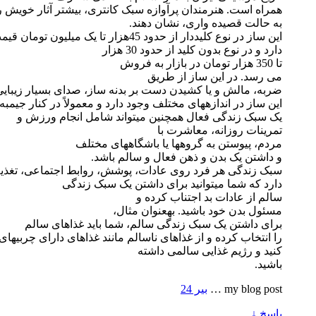
همراه است. هنرمندان پرآوازه سبک کانتری، بیشتر آثار خویش را
به حالت قصیده واری، نشان دهند.
این ساز در نوع کلیددار از حدود 45هزار تا یک میلیون تومان قیمت
دارد و در نوع بدون کلید از حدود 30 هزار
تا 350 هزار تومان در بازار به فروش
می رسد. در این ساز از طریق
ضربه، مالش و یا کشیدن دست بر بدنه ساز، صدای بسیار زیبایی 
این ساز در اندازههای مختلف وجود دارد و معمولاً در کنار جیمبه
یک سبک زندگی فعال همچنین میتواند شامل انجام ورزش و
تمرینات روزانه، معاشرت با
مردم، پیوستن به گروهها یا باشگاههای مختلف
و داشتن یک بدن و ذهن فعال و سالم باشد.
سبک زندگی هر فرد روی عادات، پوشش، روابط اجتماعی، تغذیه و
دارد که شما میتوانید برای داشتن یک سبک زندگی
سالم از عادات بد اجتناب کرده و
مسئول بدن خود باشید. بهعنوان مثال،
برای داشتن یک سبک زندگی سالم، شما باید غذاهای سالم
را انتخاب کرده و از غذاهای ناسالم مانند غذاهای دارای چربیها
کنید و رژیم غذایی سالمی داشته
باشید.
my blog post …
بیر 24
پاسخ
↓