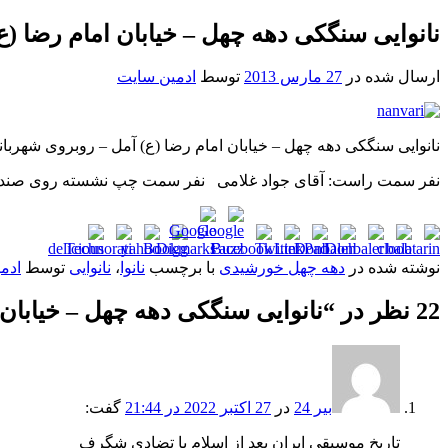
نانوایی سنگکی دهه چهل – خیابان امام رضا (ع
ارسال شده در
27 مارس 2013
توسط
ادمین سایت
نانوایی سنگکی دهه چهل – خیابان امام رضا (ع) آمل – روبروی شهربا
نفر سمت راست: آقای جواد غلامی نفر سمت چپ نشسته روی صندلی:
نوشته شده در
دهه چهل خورشیدی
با برچسب
نانوا
،
نانوایی
توسط
ادم
22 نظر در “
نانوایی سنگکی دهه چهل – خیابان 
بیر 24
در
27 اکتبر 2022 در 21:44
گفت:
تاریخ موسیقی ایران بعد از اسلام با تضادی شگرف