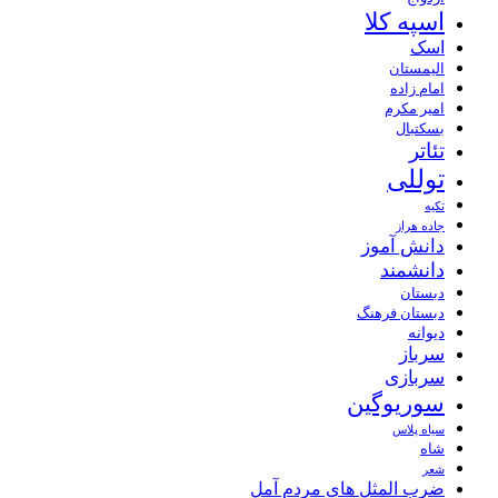
اسپه کلا
اسک
الیمستان
امام زاده
امیر مکرم
بسکتبال
تئاتر
توللی
تکیه
جاده هراز
دانش آموز
دانشمند
دبستان
دبستان فرهنگ
دیوانه
سرباز
سربازی
سوریوگین
سیاه پلاس
شاه
شعر
ضرب المثل های مردم آمل