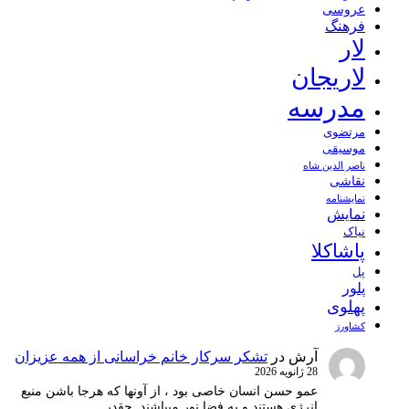
عروسی
فرهنگ
لار
لاریجان
مدرسه
مرتضوی
موسیقی
ناصر الدین شاه
نقاشی
نمايشنامه
نمایش
نیاک
پاشاکلا
پل
پلور
پهلوی
کشاورز
آرش
در
تشکر سرکار خانم خراسانی از همه عزیزان
28 ژانویه 2026
عمو حسن انسان خاصی بود ، از آونها که هرجا باشن منبع
انرژِی هستند و به فضا نور میپاشند. چقدر…