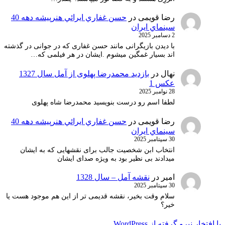
رضا قویمی
در
حسن غفاري ايرائي هنرپيشه دهه 40
سينماي ايران
2 دسامبر 2025
با دیدن بازیگرانی مانند حسن غفاری که در جوانی در گذشته
اند بسیار غمگین میشوم .ایشان در هر فیلمی که…
نهال
در
بازدید محمدرضا پهلوی از آمل سال 1327
عکس 1
28 نوامبر 2025
لطفا اسم رو درست بنویسید محمدرضا شاه پهلوی
رضا قویمی
در
حسن غفاري ايرائي هنرپيشه دهه 40
سينماي ايران
30 سپتامبر 2025
انتخاب ابن شخصیت جالب برای نقشهایی که به ایشان
میدادند بی نظیر بود به ویژه صدای ایشان
امیر
در
نقشه آمل – سال 1328
30 سپتامبر 2025
سلام وقت بخیر، نقشه قدیمی تر از این هم موجود هست یا
خیر؟
با افتخار نیرو گرفته از WordPress