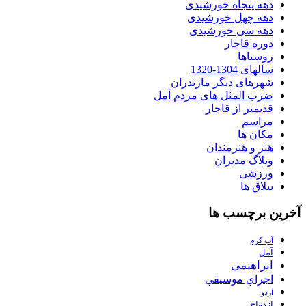
دهه پنجاه خورشیدی
دهه چهل خورشیدی
دهه سی خورشیدی
دوره قاجار
روستاها
سالهای 1304-1320
شهرهای دیگر مازندران
ضرب المثل های مردم آمل
قدیمتر از قاجار
مراسم
مکان ها
هنر و هنرمندان
وبلاگ مدیران
ورزشی
ییلاق ها
آخرین برچسب ها
آب گرم
آمل
ابراهیمی
اجراي موسيقي
اردو
ازدواج