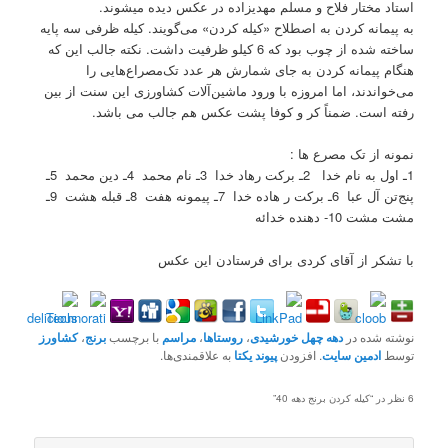
استاد مختار فلاح و مسلم مهدیزاده در عکس دیده میشوند.
به پیمانه کردن به اصطلاح «کیله کردن» می‌گویند. کیله ظرفی سه پایه
ساخته شده از چوب بود که 6 کیلو ظرفیت داشت. نکته جالب این که
هنگام پیمانه کردن به جای شمارش هر عدد تک‌مصراع‌هایی را
می‌خواندند، اما امروزه با ورود ماشین‌آلات کشاورزی این سنت از بین
رفته است. ضمناً کر و کوفا پشت عکس هم جالب می باشد.
نمونه از تک مصرع ها :
1ـ اول به نام خدا 2ـ برکت رهاد خدا 3ـ نام محمد 4ـ دین محمد 5ـ
پنج‌تن آل عبا 6ـ برکت ر هاده خدا 7ـ پیمونه هفت 8ـ قبله هشت 9ـ
مشت مشت 10- دهنده خدائه
با تشکر از آقای کردی برای فرستادن این عکس
نوشته شده در
دهه چهل خورشیدی
،
روستاها
،
مراسم
با برچسب
برنج
،
کشاورز
توسط
ادمین سایت
. افزودن
پیوند یکتا
به علاقمندی‌ها.
6 نظر در “
کیله کردن برنج دهه 40
”