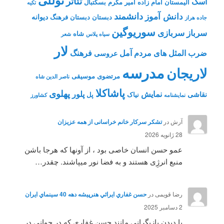
تئاتر
اسک
الیمستان
امام زاده
امیر مکرم
بسکتبال
تکیه
دانشمند
دانش آموز
دیوانه
دبستان
دبستان فرهنگ
جاده هراز
سوریوگین
سرباز
سربازی
شاه
سیاه پلاس
شعر
لار
ضرب المثل های مردم آمل
فرهنگ
عروسی
مدرسه
لاریجان
مرتضوی
موسیقی
ناصر الدین شاه
پاشاکلا
پهلوی
نمایش
پلور
نقاشی
نیاک
پل
نمايشنامه
کشاورز
آرش
در
تشکر سرکار خانم خراسانی از همه عزیزان
28 ژانویه 2026
عمو حسن انسان خاصی بود ، از آونها که هرجا باشن
منبع انرژِی هستند و به فضا نور میپاشند. چقدر…
رضا قویمی
در
حسن غفاري ايرائي هنرپيشه دهه 40 سينماي ايران
2 دسامبر 2025
با دیدن بازیگرانی مانند حسن غفاری که در جوانی در