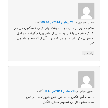
سعید محمودی
در
21 دسامبر 2014 در 09:26
گفت:
سلام ممنون از سایت جالب وعکسهای خیلی قشنگتون من هم
یک کیله قدیمی با کلی بد بختی از مادر بزرگم گرفتم .تو اتاق
به عنوان دکور استفاده می کنم .و با آن از گذشته ها یاد می
کنم.
↓
پاسخ
حسین شبان
در
13 دسامبر 2014 در 00:46
گفت:
با دیدن این عکس ها یه جور حس غروری به ادم دس
میده.ممنون از این تصاویر خاطره انگیز.