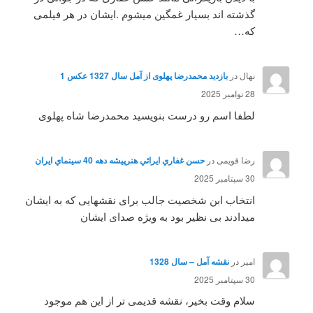
گذشته اند بسیار غمگین میشوم .ایشان در هر فیلمی
که…
نهال
در
بازدید محمدرضا پهلوی از آمل سال 1327 عکس 1
28 نوامبر 2025
لطفا اسم رو درست بنویسید محمدرضا شاه پهلوی
رضا قویمی
در
حسن غفاري ايرائي هنرپيشه دهه 40 سينماي ايران
30 سپتامبر 2025
انتخاب ابن شخصیت جالب برای نقشهایی که به ایشان
میدادند بی نظیر بود به ویژه صدای ایشان
امیر
در
نقشه آمل – سال 1328
30 سپتامبر 2025
سلام وقت بخیر، نقشه قدیمی تر از این هم موجود