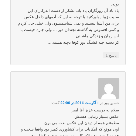
بونه.
یاد باد آن روزگاران یاد باد. تشکر از دست اندرکاران این
سایت زیبا , باورکنید با توجه به این که آدمهای داخل عکس
برای من آشنا نیستند و نمی شناسمشون ولی خیلی حال کردم
و کمی افسوس به گذشته نچندان دور … ولی چاره چیست با
این زمان و زندگی ماشینی ……
کر دسته چنه قشنگ دور کوفا دچیه هسته….
↓
پاسخ
حسین پور
در
1 آگوست 2014 در 22:06
گفت:
سلام به دوست عزیز آقا امیر
عکس بسیار زیبایی هستش
مطمئنم همه از دیدن این عکس لذت می برن
اون موقع که امکانات برای کشاورزی کمتر بود واقعا سخت و
خسته کننده بود والان کلی بهتر شده وضعیت کشاورزی.