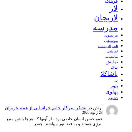
فرهنگ
لار
لاریجان
مدرسه
مرتضوی
موسیقی
ناصر الدین شاه
نقاشی
نمايشنامه
نمایش
نیاک
پاشاکلا
پل
پلور
پهلوی
کشاورز
آرش
در
تشکر سرکار خانم خراسانی از همه عزیزان
28 ژانویه 2026
عمو حسن انسان خاصی بود ، از آونها که هرجا باشن منبع
انرژِی هستند و به فضا نور میپاشند. چقدر…