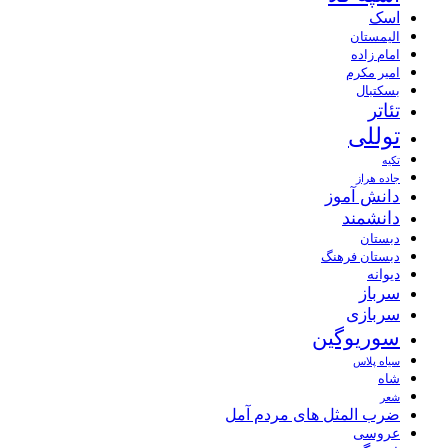
اسک
الیمستان
امام زاده
امیر مکرم
بسکتبال
تئاتر
توللی
تکیه
جاده هراز
دانش آموز
دانشمند
دبستان
دبستان فرهنگ
دیوانه
سرباز
سربازی
سوریوگین
سیاه پلاس
شاه
شعر
ضرب المثل های مردم آمل
عروسی