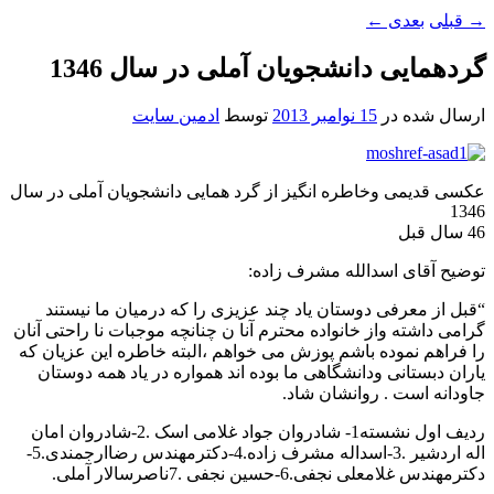
→
قبلی
بعدی
←
گردهمایی دانشجویان آملی در سال 1346
ارسال شده در
15 نوامبر 2013
توسط
ادمین سایت
عکسی قدیمی وخاطره انگیز از گرد همایی دانشجویان آملی در سال
1346
46 سال قبل
توضیح آقای اسدالله مشرف زاده:
“قبل از معرفی دوستان یاد چند عزیزی را که درمیان ما نیستند
گرامی داشته واز خانواده محترم آنا ن چنانچه موجبات نا راحتی آنان
را فراهم نموده باشم پوزش می خواهم ،البته خاطره این عزیان که
یاران دبستانی ودانشگاهی ما بوده اند همواره در یاد همه دوستان
جاودانه است . روانشان شاد.
ردیف اول نشسته1- شادروان جواد غلامی اسک .2-شادروان امان
اله اردشیر .3-اسداله مشرف زاده.4-دکترمهندس رضاارجمندی.5-
دکترمهندس غلامعلی نجفی.6-حسین نجفی .7ناصرسالار آملی.