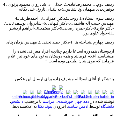
ردیف دوم. 1-محمدرضاقادی.2-جلالی .3- شادروان محمود پرتوی . 4
دونفربعدی میهمان ونا شناس.5-به بلندای تاریخ. علی یگانه
ردیف سوم ایستاده.1 روحی.2دکتر عمرانی.3- احمدطریقی.4-
مهندس حبیب اله هاشمی.5-دکتر کیهانی .6- شادروان یوسف ثانی.7
-دکتر فلاح.8-دکترحمزه رضایی.9-دکتر معتمد.10-ابراهیم اردشیر
.11-جواد علوی پور.
ردیف چهارم .شناخته ها .1-دکتر حمید نجفی .2 مهندس یزدان پناه.
ازدوستان همدوره اسدعا داریم چنانچه افراد معر فی نشده را
میشناسند اعلام فرمایند و همه دوستان به نوه های خود نیز اعلام
فرمایند که موی شان طبیعی بوده است.”
با تشکر از آقای اسدالله مشرف زاده برای ارسال این عکس
نوشته شده در
دهه چهل خورشیدی
،
مراسم
با برچسب
دانشجو
،
دانشگاه
توسط
ادمین سایت
. افزودن
پیوند یکتا
به علاقمندی‌ها.