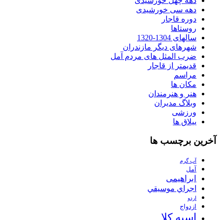
دهه چهل خورشیدی
دهه سی خورشیدی
دوره قاجار
روستاها
سالهای 1304-1320
شهرهای دیگر مازندران
ضرب المثل های مردم آمل
قدیمتر از قاجار
مراسم
مکان ها
هنر و هنرمندان
وبلاگ مدیران
ورزشی
ییلاق ها
آخرین برچسب ها
آب گرم
آمل
ابراهیمی
اجراي موسيقي
اردو
ازدواج
اسپه کلا