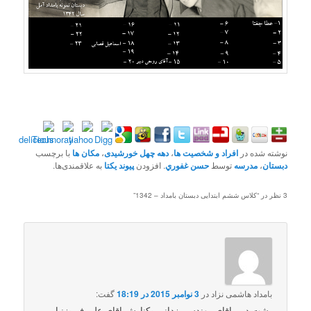
نوشته شده در
افراد و شخصیت ها
،
دهه چهل خورشیدی
،
مکان ها
با برچسب
دبستان
،
مدرسه
توسط
حسن غفوري
. افزودن
پیوند یکتا
به علاقمندی‌ها.
3 نظر در “
کلاس ششم ابتدایی دبستان بامداد – 1342
”
بامداد هاشمی نزاد
در
3 نوامبر 2015 در 18:19
گفت:
پشت دبیر اقای مهندس یزدانی وکنارش اقای علی فیروزنیا