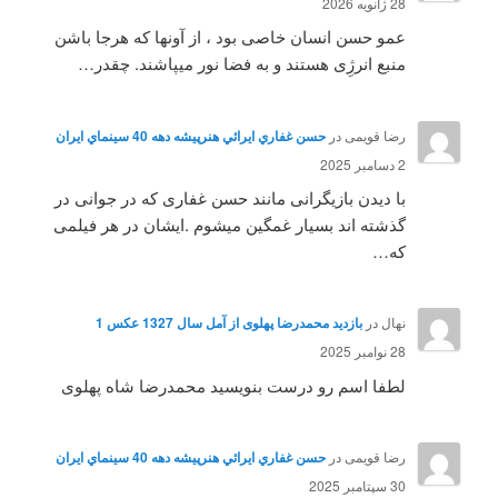
28 ژانویه 2026
عمو حسن انسان خاصی بود ، از آونها که هرجا باشن
منبع انرژِی هستند و به فضا نور میپاشند. چقدر…
رضا قویمی
در
حسن غفاري ايرائي هنرپيشه دهه 40 سينماي ايران
2 دسامبر 2025
با دیدن بازیگرانی مانند حسن غفاری که در جوانی در
گذشته اند بسیار غمگین میشوم .ایشان در هر فیلمی
که…
نهال
در
بازدید محمدرضا پهلوی از آمل سال 1327 عکس 1
28 نوامبر 2025
لطفا اسم رو درست بنویسید محمدرضا شاه پهلوی
رضا قویمی
در
حسن غفاري ايرائي هنرپيشه دهه 40 سينماي ايران
30 سپتامبر 2025