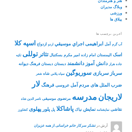
هنر و هنرمندان
وبلاگ مدیران
ورزشی
ییلاق ها
آخرین برچسب ها
اسپه کلا
ابراهیمی
اجراي موسيقي
آمل
ازدواج
آب گرم
اردو
توللی
تئاتر
اسک
الیمستان
امام زاده
امیر مکرم
بسکتبال
تکیه
دانشمند
دانش آموز
دیوانه
دبستان
دبستان فرهنگ
جاده هراز
سوریوگین
سرباز
سربازی
شاه
سیاه پلاس
شعر
لار
ضرب المثل های مردم آمل
فرهنگ
عروسی
مدرسه
لاریجان
مرتضوی
موسیقی
ناصر الدین شاه
پاشاکلا
پهلوی
نمایش
پلور
نقاشی
نیاک
پل
نمايشنامه
کشاورز
آرش
در
تشکر سرکار خانم خراسانی از همه عزیزان