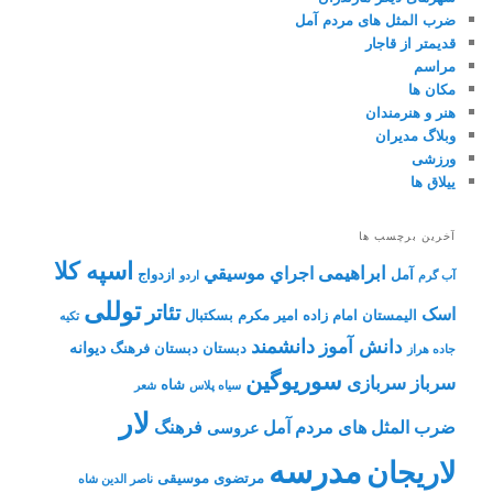
ضرب المثل های مردم آمل
قدیمتر از قاجار
مراسم
مکان ها
هنر و هنرمندان
وبلاگ مدیران
ورزشی
ییلاق ها
آخرین برچسب ها
اسپه کلا
ابراهیمی
اجراي موسيقي
آمل
ازدواج
آب گرم
اردو
توللی
تئاتر
اسک
الیمستان
امام زاده
امیر مکرم
بسکتبال
تکیه
دانشمند
دانش آموز
دیوانه
دبستان
دبستان فرهنگ
جاده هراز
سوریوگین
سرباز
سربازی
شاه
سیاه پلاس
شعر
لار
ضرب المثل های مردم آمل
فرهنگ
عروسی
مدرسه
لاریجان
مرتضوی
موسیقی
ناصر الدین شاه