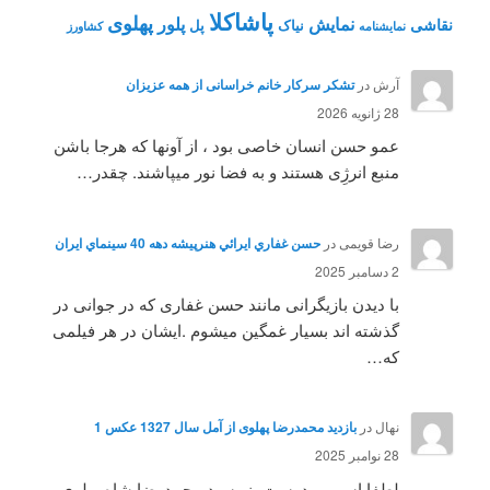
پاشاکلا
پهلوی
نمایش
پلور
نقاشی
نیاک
پل
نمايشنامه
کشاورز
آرش
در
تشکر سرکار خانم خراسانی از همه عزیزان
28 ژانویه 2026
عمو حسن انسان خاصی بود ، از آونها که هرجا باشن
منبع انرژِی هستند و به فضا نور میپاشند. چقدر…
رضا قویمی
در
حسن غفاري ايرائي هنرپيشه دهه 40 سينماي ايران
2 دسامبر 2025
با دیدن بازیگرانی مانند حسن غفاری که در جوانی در
گذشته اند بسیار غمگین میشوم .ایشان در هر فیلمی
که…
نهال
در
بازدید محمدرضا پهلوی از آمل سال 1327 عکس 1
28 نوامبر 2025
لطفا اسم رو درست بنویسید محمدرضا شاه پهلوی