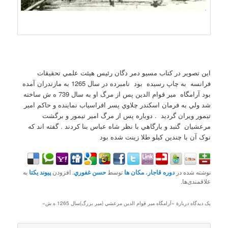
اين تصوير در کتاب مسيو دمر دگان رئيس هيئت علمي تحقيقات
فرانسه به چاپ رسيده بود نامبرده در سال 1265 به مازندران آمده
بود آرامگاه مير قوام الدين پس از مرگ او به سال 739 ه ش ساخته
شد ولي به فرمان اسکندر چلاوي پسر افراسياب نماينده و حاکم امير
تيمور ويران گرديد . دوباره پس از مرگ امير تيمور و برگشت
مرعشيان گنبد و بارگاهي با نظر شاه عباس بنا کردند . گفته اند که
نوک آن با چندين کيلو طلا زينت شده بود
نوشته شده در
دوره قاجار
،
مکان ها
توسط
حسن غفوري
. افزودن
پیوند یکتا
به
علاقمندی‌ها.
یک دیدگاه دربارهٔ «
آرامگاه مير قوام الدين مرعشي (مير بزرگ)سال 1265 ه ش
»