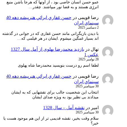
عمو حسن انسان خاصی بود ، از آونها که هرجا باشن منبع
انرژِی هستند و به فضا نور میپاشند. چقدر…
رضا قویمی
در
حسن غفاري ايرائي هنرپيشه دهه 40
سينماي ايران
2 دسامبر 2025
با دیدن بازیگرانی مانند حسن غفاری که در جوانی در گذشته
اند بسیار غمگین میشوم .ایشان در هر فیلمی که…
نهال
در
بازدید محمدرضا پهلوی از آمل سال 1327
عکس 1
28 نوامبر 2025
لطفا اسم رو درست بنویسید محمدرضا شاه پهلوی
رضا قویمی
در
حسن غفاري ايرائي هنرپيشه دهه 40
سينماي ايران
30 سپتامبر 2025
انتخاب ابن شخصیت جالب برای نقشهایی که به ایشان
میدادند بی نظیر بود به ویژه صدای ایشان
امیر
در
نقشه آمل – سال 1328
30 سپتامبر 2025
سلام وقت بخیر، نقشه قدیمی تر از این هم موجود هست یا
خیر؟