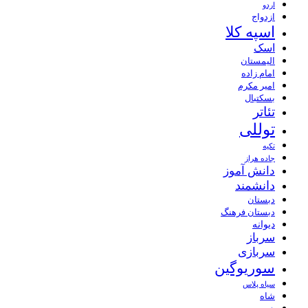
اردو
ازدواج
اسپه کلا
اسک
الیمستان
امام زاده
امیر مکرم
بسکتبال
تئاتر
توللی
تکیه
جاده هراز
دانش آموز
دانشمند
دبستان
دبستان فرهنگ
دیوانه
سرباز
سربازی
سوریوگین
سیاه پلاس
شاه