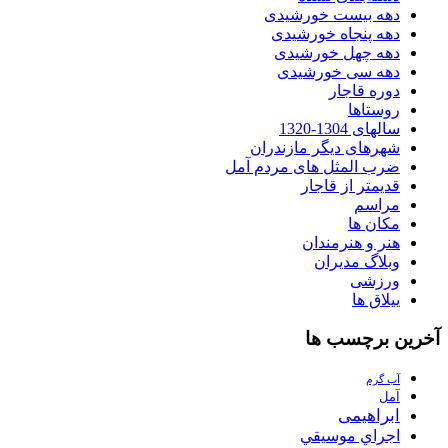
دهه بیست خورشیدی
دهه پنجاه خورشیدی
دهه چهل خورشیدی
دهه سی خورشیدی
دوره قاجار
روستاها
سالهای 1304-1320
شهرهای دیگر مازندران
ضرب المثل های مردم آمل
قدیمتر از قاجار
مراسم
مکان ها
هنر و هنرمندان
وبلاگ مدیران
ورزشی
ییلاق ها
آخرین برچسب ها
آب گرم
آمل
ابراهیمی
اجراي موسيقي