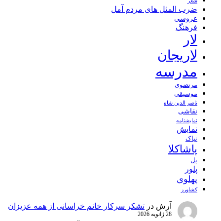
شعر
ضرب المثل های مردم آمل
عروسی
فرهنگ
لار
لاریجان
مدرسه
مرتضوی
موسیقی
ناصر الدین شاه
نقاشی
نمايشنامه
نمایش
نیاک
پاشاکلا
پل
پلور
پهلوی
کشاورز
آرش
در
تشکر سرکار خانم خراسانی از همه عزیزان
28 ژانویه 2026