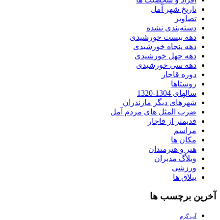
تاریخ شهر آمل
تصاویر
دسته‌بندی نشده
دهه بیست خورشیدی
دهه پنجاه خورشیدی
دهه چهل خورشیدی
دهه سی خورشیدی
دوره قاجار
روستاها
سالهای 1304-1320
شهرهای دیگر مازندران
ضرب المثل های مردم آمل
قدیمتر از قاجار
مراسم
مکان ها
هنر و هنرمندان
وبلاگ مدیران
ورزشی
ییلاق ها
آخرین برچسب ها
آب گرم