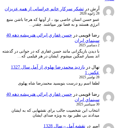
آرش
در
تشکر سرکار خانم خراسانی از همه عزیزان
28 ژانویه 2026
عمو حسن انسان خاصی بود ، از آونها که هرجا باشن منبع
انرژِی هستند و به فضا نور میپاشند. چقدر…
رضا قویمی
در
حسن غفاري ايرائي هنرپيشه دهه 40
سينماي ايران
2 دسامبر 2025
با دیدن بازیگرانی مانند حسن غفاری که در جوانی در گذشته
اند بسیار غمگین میشوم .ایشان در هر فیلمی که…
نهال
در
بازدید محمدرضا پهلوی از آمل سال 1327
عکس 1
28 نوامبر 2025
لطفا اسم رو درست بنویسید محمدرضا شاه پهلوی
رضا قویمی
در
حسن غفاري ايرائي هنرپيشه دهه 40
سينماي ايران
30 سپتامبر 2025
انتخاب ابن شخصیت جالب برای نقشهایی که به ایشان
میدادند بی نظیر بود به ویژه صدای ایشان
امیر
در
نقشه آمل – سال 1328