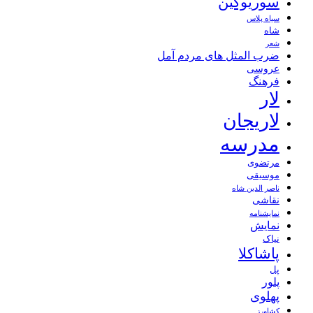
سوریوگین
سیاه پلاس
شاه
شعر
ضرب المثل های مردم آمل
عروسی
فرهنگ
لار
لاریجان
مدرسه
مرتضوی
موسیقی
ناصر الدین شاه
نقاشی
نمايشنامه
نمایش
نیاک
پاشاکلا
پل
پلور
پهلوی
کشاورز