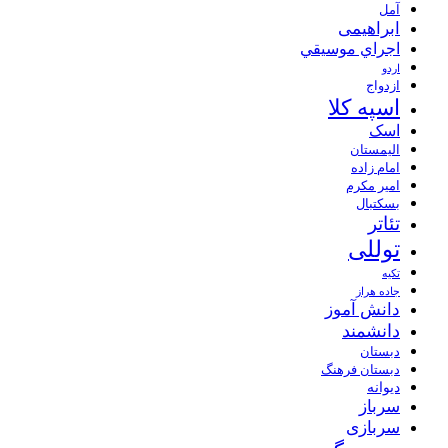
آمل
ابراهیمی
اجراي موسيقي
اردو
ازدواج
اسپه کلا
اسک
الیمستان
امام زاده
امیر مکرم
بسکتبال
تئاتر
توللی
تکیه
جاده هراز
دانش آموز
دانشمند
دبستان
دبستان فرهنگ
دیوانه
سرباز
سربازی