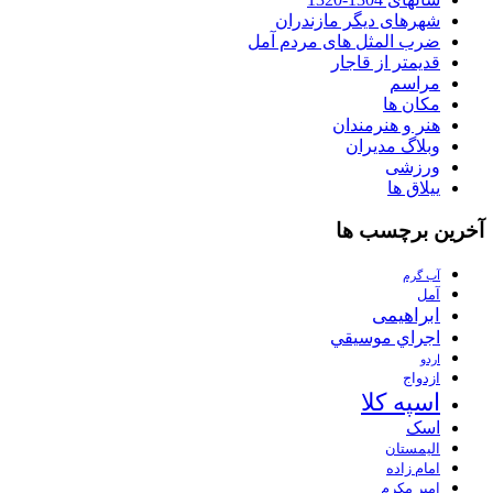
شهرهای دیگر مازندران
ضرب المثل های مردم آمل
قدیمتر از قاجار
مراسم
مکان ها
هنر و هنرمندان
وبلاگ مدیران
ورزشی
ییلاق ها
آخرین برچسب ها
آب گرم
آمل
ابراهیمی
اجراي موسيقي
اردو
ازدواج
اسپه کلا
اسک
الیمستان
امام زاده
امیر مکرم