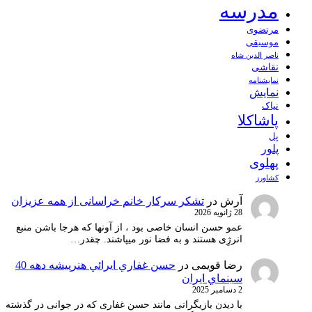
مدرسه
مرتضوی
موسیقی
ناصر الدین شاه
نقاشی
نمايشنامه
نمایش
نیاک
پاشاکلا
پل
پلور
پهلوی
کشاورز
آرش
در
تشکر سرکار خانم خراسانی از همه عزیزان
28 ژانویه 2026
عمو حسن انسان خاصی بود ، از آونها که هرجا باشن منبع
انرژِی هستند و به فضا نور میپاشند. چقدر…
رضا قویمی
در
حسن غفاري ايرائي هنرپيشه دهه 40
سينماي ايران
2 دسامبر 2025
با دیدن بازیگرانی مانند حسن غفاری که در جوانی در گذشته