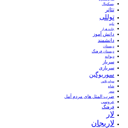
بسکتبال
تئاتر
توللی
تکیه
جاده هراز
دانش آموز
دانشمند
دبستان
دبستان فرهنگ
دیوانه
سرباز
سربازی
سوریوگین
سیاه پلاس
شاه
شعر
ضرب المثل های مردم آمل
عروسی
فرهنگ
لار
لاریجان