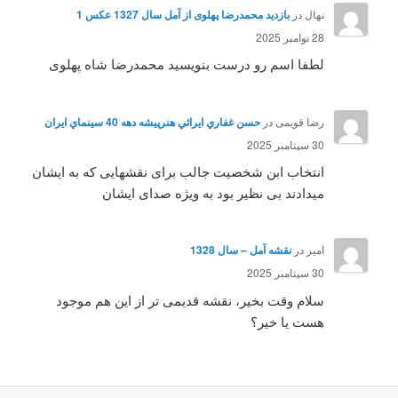
نهال
در
بازدید محمدرضا پهلوی از آمل سال 1327 عکس 1
28 نوامبر 2025
لطفا اسم رو درست بنویسید محمدرضا شاه پهلوی
رضا قویمی
در
حسن غفاري ايرائي هنرپيشه دهه 40 سينماي ايران
30 سپتامبر 2025
انتخاب ابن شخصیت جالب برای نقشهایی که به ایشان
میدادند بی نظیر بود به ویژه صدای ایشان
امیر
در
نقشه آمل – سال 1328
30 سپتامبر 2025
سلام وقت بخیر، نقشه قدیمی تر از این هم موجود
هست یا خیر؟