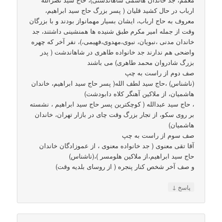
ارباب در حال کشید قلیان ( پسر بزرگ حاج سید ابراهیم،
معروف به حاج ارباب، ایشان بسیار مهمانواز بودند و با بزرگان
وقت از جمله امیر مکرم طبق شنیده ها همنشینی داشتند، جد
خاندان مدنی ،نبویان، نبوی،مهدوی،فهیمی،)، نفر آخر که چهره
واضحی هم ندارند جد خانواده طاهری در شاهاندشت ( پدر
بزرگ شادروان محمد طاهری) می باشند
صف دوم از راست به چپ
(ناشناس) ،حاج سید لطف الله( پسر حاج سید ابراهیم، خاندان
هاشمیان، از ملاکین آهنگر کلاه دابودشت)
، حاج سید عبدالله ( کوچکترین پسر حاج سید ابراهیم ، نشسته
بر روی سکو، از تجار بزرگ وقت چای در بازار تهران، خاندان
هاشمیان)
صف سوم از راست به چپ
آقا تقی معنوی ( جد خانواده معنوی ، از عموزادگان خاندان
حاج سید ابراهیم،از ملاکین هلومسر )،(ناشناس)
و صف آخر شخص کنار پنجره ( از روسای بلدیه وقت)
↓
پاسخ