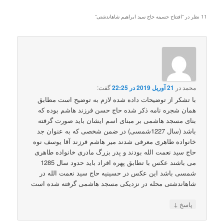
11 نظر در “
افتتاح حسینه حاج سید ابراهیم شاهاندشتی
”
محمد
در
21 آوریل 2019 در 22:25
گفت:
با تشکر از توضیحات داده شده لازم به توضیح است مطابق
همان شجره نامه ذکر شده حاج حسن فرزند هاشم بوده که
بنای مسجد هاشمی بر مبنای اسم ایشان باید صورت گرفته
باشد (سال 1227شمسی) در ضمن شخصی که به عنوان جد
خانواده طاهری معرفی شدند میر هاشم فرزند آقا یوسف نوه
حاج سید نعمت الله بودند و پدر بزرگ مادری خانواده طاهری
می باشند عکس با تطابق پهره افراد باید حدود سال 1285
شمسی باشد این عکس در حسینیه حاج سید نعمت الله در
شاهاندشتی محله در نزدیکی مسجد هاشمی گرفته شده است
↓
پاسخ