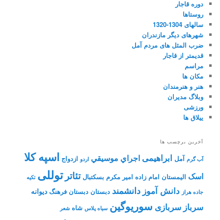
دوره قاجار
روستاها
سالهای 1304-1320
شهرهای دیگر مازندران
ضرب المثل های مردم آمل
قدیمتر از قاجار
مراسم
مکان ها
هنر و هنرمندان
وبلاگ مدیران
ورزشی
ییلاق ها
آخرین برچسب ها
اسپه کلا
ابراهیمی
اجراي موسيقي
آمل
ازدواج
آب گرم
اردو
توللی
تئاتر
اسک
الیمستان
امام زاده
امیر مکرم
بسکتبال
تکیه
دانشمند
دانش آموز
دیوانه
دبستان
دبستان فرهنگ
جاده هراز
سوریوگین
سرباز
سربازی
شاه
سیاه پلاس
شعر