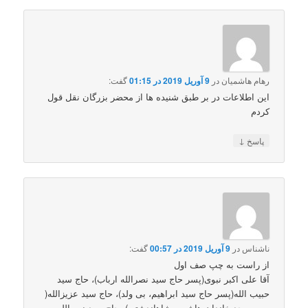
رهام هاشمیان
در
9 آوریل 2019 در 01:15
گفت:
این اطلاعات در بر طبق شنیده ها از محضر بزرگان نقل قول
کردم
↓
پاسخ
ناشناس
در
9 آوریل 2019 در 00:57
گفت:
از راست به چپ صف اول
آقا علی اکبر نبوی(پسر حاج سید نصرالله ارباب)، حاج سید
حبیب الله(پسر حاج سید ابراهیم، بی ولد)، حاج سید عزیزالله(
معمم، جد خاندان هاشمی شاهاندشتی)، حاج سید نصرالله