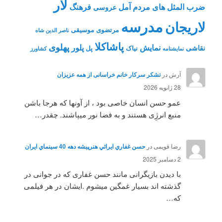
لار
ضرب المثل های مردم آمل
فرهنگ
عروسی
مدرسه
لاریجان
مرتضوی
موسیقی
ناصر الدین شاه
پاشاکلا
پهلوی
نمایش
پلور
نقاشی
نیاک
پل
نمايشنامه
کشاورز
آرش
در
تشکر سرکار خانم خراسانی از همه عزیزان
28 ژانویه 2026
عمو حسن انسان خاصی بود ، از آونها که هرجا باشن
منبع انرژِی هستند و به فضا نور میپاشند. چقدر…
رضا قویمی
در
حسن غفاري ايرائي هنرپيشه دهه 40 سينماي ايران
2 دسامبر 2025
با دیدن بازیگرانی مانند حسن غفاری که در جوانی در
گذشته اند بسیار غمگین میشوم .ایشان در هر فیلمی
که…