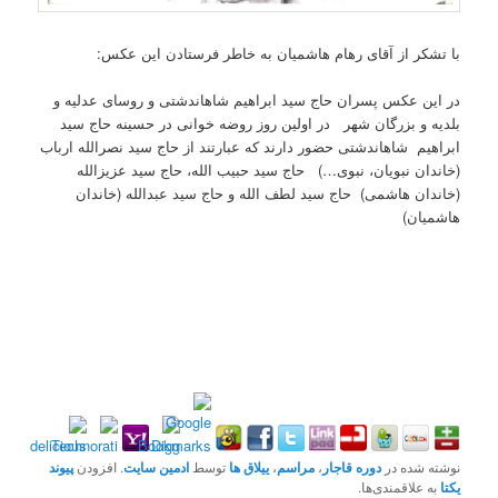
با تشکر از آقای رهام هاشمیان به خاطر فرستادن این عکس:
در این عکس پسران حاج سید ابراهیم شاهاندشتی و روسای عدلیه و
بلدیه و بزرگان شهر در اولین روز روضه خوانی در حسینه حاج سید
ابراهیم شاهاندشتی حضور دارند که عبارتند از حاج سید نصرالله ارباب
(خاندان نبویان، نبوی…) حاج سید حبیب الله، حاج سید عزیزالله
(خاندان هاشمی) حاج سید لطف الله و حاج سید عبدالله (خاندان
هاشمیان)
نوشته شده در
دوره قاجار
،
مراسم
،
ییلاق ها
توسط
ادمین سایت
. افزودن
پیوند
یکتا
به علاقمندی‌ها.