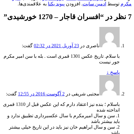
مکرم
توسط
ادمین سایت
. افزودن
پیوند یکتا
به علاقمندی‌ها.
7 نظر در “
افسران قاجار – 1270 خورشیدی
”
ناصری
در
23 آوریل 2021 در 02:32
گفت:
با سلام. تاریخ عکس 1301 قمری است . بله با سن امیر مکرم
جور نیست
پاسخ
↓
مجتبی شریفی
در
2 آگوست 2016 در 12:55
گفت:
باسلام ؛ بنده نیز اعتقاد دارم که این عکس قبل از 1310 قمری
انداخته شده
1. سن و سال امیرمکرم با سال عکسبرداری تطبیق ندارد و
باید بیشتر باشد
2. سن و سال ابراهیم خان نیز باید در این تاریخ خیلی بیشتر
باشد