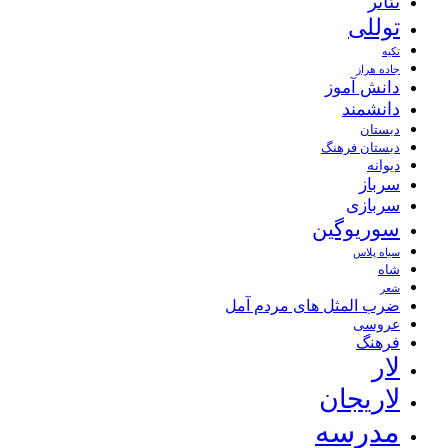
تئاتر
توللی
تکیه
جاده هراز
دانش آموز
دانشمند
دبستان
دبستان فرهنگ
دیوانه
سرباز
سربازی
سوریوگین
سیاه پلاس
شاه
شعر
ضرب المثل های مردم آمل
عروسی
فرهنگ
لار
لاریجان
مدرسه