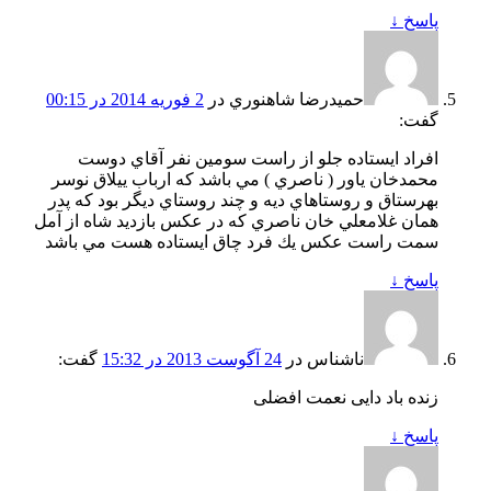
پاسخ
↓
حميدرضا شاهنوري
در
2 فوریه 2014 در 00:15
گفت:
افراد ايستاده جلو از راست سومين نفر آقاي دوست
محمدخان ياور ( ناصري ) مي باشد كه ارباب ييلاق نوسر
بهرستاق و روستاهاي ديه و چند روستاي ديگر بود كه پدر
همان غلامعلي خان ناصري كه در عكس بازديد شاه از آمل
سمت راست عكس يك فرد چاق ايستاده هست مي باشد
پاسخ
↓
ناشناس
در
24 آگوست 2013 در 15:32
گفت:
زنده باد دایی نعمت افضلی
پاسخ
↓