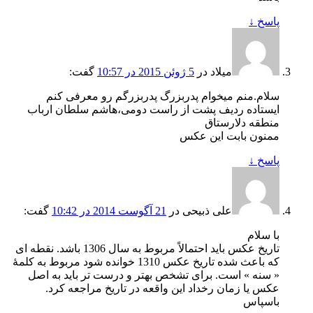
پاسخ
↓
میلاد
در
5 ژوئن 2015 در 10:57
گفت:
سلام.منم میخوام پدربزرگ پدربزرگم رو معرفی کنم
ایستاده ردیف پشت از راست دومی،هاشم سلطان ارباب
منطقه دلارستاق
ممنون بابت این عکس
پاسخ
↓
علی ذبیحی
در
21 آگوست 2014 در 10:42
گفت:
با سلام
تاریخ عکس باید احتمالاً مربوط به سال 1306 باشد. نقطه ای
که باعث شده تاریخ عکس 1310 خوانده شود مربوط به کلمۀ
« سنه » است. برای تشخص بهتر و درست تر باید به اصل
عکس یا زمان رخداد این واقعه در تاریخ مراجعه کرد.
باسپاس