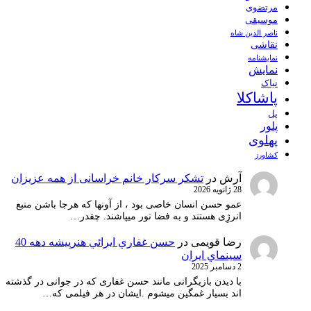
مرتضوی
موسیقی
ناصر الدین شاه
نقاشی
نمايشنامه
نمایش
نیاک
پاشاکلا
پل
پلور
پهلوی
کشاورز
آرش
در
تشکر سرکار خانم خراسانی از همه عزیزان
28 ژانویه 2026
عمو حسن انسان خاصی بود ، از آونها که هرجا باشن منبع
انرژِی هستند و به فضا نور میپاشند. چقدر…
رضا قویمی
در
حسن غفاري ايرائي هنرپيشه دهه 40
سينماي ايران
2 دسامبر 2025
با دیدن بازیگرانی مانند حسن غفاری که در جوانی در گذشته
اند بسیار غمگین میشوم .ایشان در هر فیلمی که…