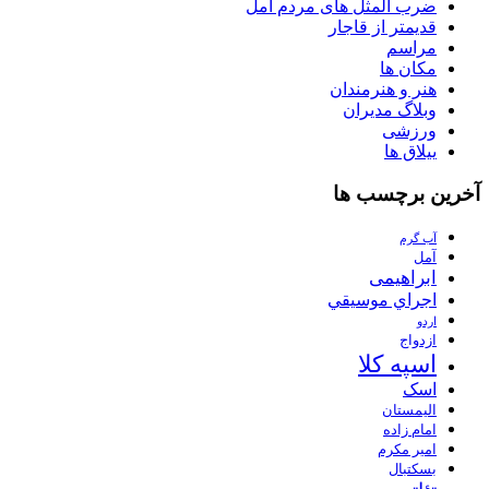
ضرب المثل های مردم آمل
قدیمتر از قاجار
مراسم
مکان ها
هنر و هنرمندان
وبلاگ مدیران
ورزشی
ییلاق ها
آخرین برچسب ها
آب گرم
آمل
ابراهیمی
اجراي موسيقي
اردو
ازدواج
اسپه کلا
اسک
الیمستان
امام زاده
امیر مکرم
بسکتبال