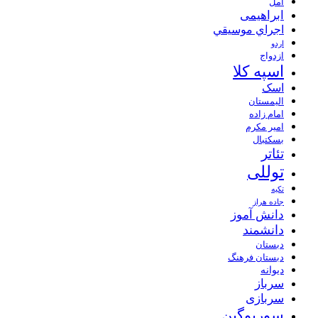
آمل
ابراهیمی
اجراي موسيقي
اردو
ازدواج
اسپه کلا
اسک
الیمستان
امام زاده
امیر مکرم
بسکتبال
تئاتر
توللی
تکیه
جاده هراز
دانش آموز
دانشمند
دبستان
دبستان فرهنگ
دیوانه
سرباز
سربازی
سوریوگین