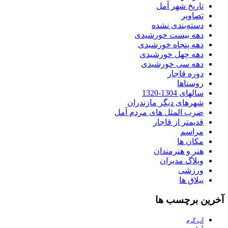
تاریخ شهر آمل
تصاویر
دسته‌بندی نشده
دهه بیست خورشیدی
دهه پنجاه خورشیدی
دهه چهل خورشیدی
دهه سی خورشیدی
دوره قاجار
روستاها
سالهای 1304-1320
شهرهای دیگر مازندران
ضرب المثل های مردم آمل
قدیمتر از قاجار
مراسم
مکان ها
هنر و هنرمندان
وبلاگ مدیران
ورزشی
ییلاق ها
آخرین برچسب ها
آب گرم