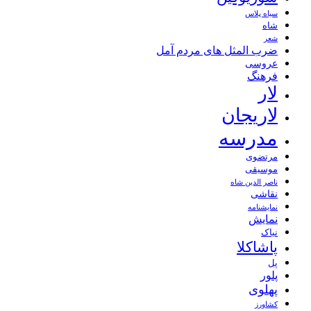
سیاه پلاس
شاه
شعر
ضرب المثل های مردم آمل
عروسی
فرهنگ
لار
لاریجان
مدرسه
مرتضوی
موسیقی
ناصر الدین شاه
نقاشی
نمايشنامه
نمایش
نیاک
پاشاکلا
پل
پلور
پهلوی
کشاورز