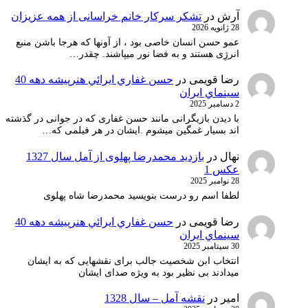
آرش
در
تشکر سرکار خانم خراسانی از همه عزیزان
28 ژانویه 2026
عمو حسن انسان خاصی بود ، از آونها که هرجا باشن منبع
انرژِی هستند و به فضا نور میپاشند. چقدر…
رضا قویمی
در
حسن غفاري ايرائي هنرپيشه دهه 40
سينماي ايران
2 دسامبر 2025
با دیدن بازیگرانی مانند حسن غفاری که در جوانی در گذشته
اند بسیار غمگین میشوم .ایشان در هر فیلمی که…
نهال
در
بازدید محمدرضا پهلوی از آمل سال 1327
عکس 1
28 نوامبر 2025
لطفا اسم رو درست بنویسید محمدرضا شاه پهلوی
رضا قویمی
در
حسن غفاري ايرائي هنرپيشه دهه 40
سينماي ايران
30 سپتامبر 2025
انتخاب ابن شخصیت جالب برای نقشهایی که به ایشان
میدادند بی نظیر بود به ویژه صدای ایشان
امیر
در
نقشه آمل – سال 1328