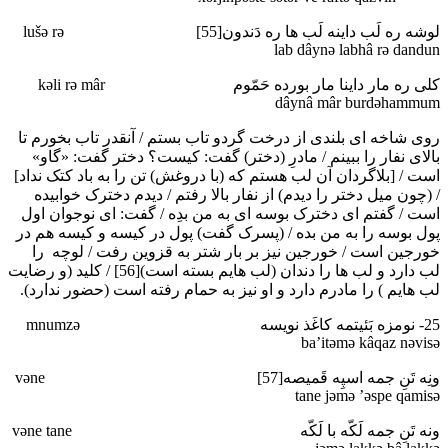
لوشه ره لَب داینه لَب ها ره دَندون[55] lušә rә
lab dâynә labhâ rә dandun
کلی ره مار داینا مار بورده حَمّوم kәli rә mâr
dâynâ mâr burdәhammum
روی شاخه ای بلندی از درخت گردو تاب بستم / آنقدر تاب بخورم تا
بالای نفار را ببینم / مادرِ (دختر) گفت: کیست؟ دختر گفت: «گاو»
است / [بلاگردان آن لب هستم که (با دروغش) تن را به باد کتک نداد]
/ (چون میل دختر را دیدم) از نفار بالا رفتم / دیدم دخترک خوابیده
است / گفتم ای دخترک بوسه ای به من بدِه / گفت: ای نوجوان اول
پول بوسه را به من بده / (پسرک گفت) پول در کیسه و کیسه هم در
خورجین است / خورجین نیز بر بار شتر به قزوین رفت / لوچه را
لب دارد و لب ها را دندان (لب هایم بسته است)[56] / کلید (و رضایت
لب هایم ) را مادرم دارد و او نیز به حمام رفته است (حضور ندارد).
25- نومزه بَئیتمه کاغَذ نویسه mnumzә
ba’itәmә kâqaz nәvisә
ونِه تَنِ جمه اسپِه قَمیصه[57] vәne
tane jәmә ’әspe qamisә
ونه تَنِ جمه لَکّه با لَکّه vәne tane