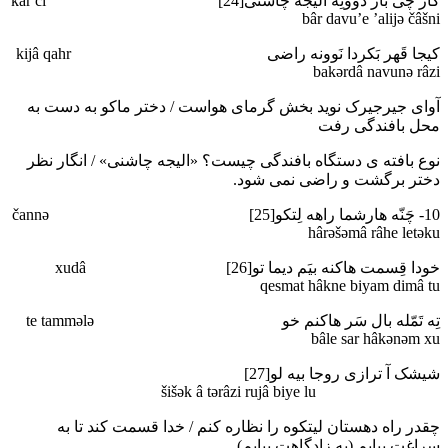
کار چی بار دَووئِه اَلیجه چاشنی[24] kâr či
bâr davu’e ’alijә čâšni
کیجا قَهر بَکردا نَوونه راضی kijâ qahr
bakәrdâ navunә râzi
آوای جیرجیرک نوید بخش گرمای هواست / دختر ماکو به دست به
محل بافندگی رفت
نوع بافته ی دستگاه بافندگی چیست؟ «الیجه چاشنی» / انگار نظر
دختر برگشت و راضی نمی شود.
10- چَنّه هارشما راهه لِتکو[25] čannә
hârәšәmâ râhe letәku
خودا قِسمت هاکنه بیَم دیما تو[26] xudâ
qesmat hâkne biyam dimâ tu
تِه تَمّله بال سَر هاکنم خو te tammәlә
bâle sar hâkәnәm xu
شیشک آ ترازی روجا بیه لو[27]
šišәk â tәrâzi rujâ biye lu
چقدر راه دهستان لیتکوه را نظاره کنم / خدا قسمت کند تا به
سراغت بیایم (به زادگاهت بیایم)