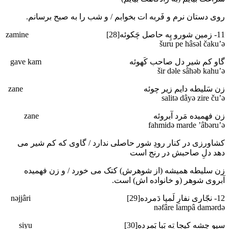
روی دستان نرم و فَربه ات بخوابم / و شب را به صبح برسانم.
11- زمین شورو پِه حاصل چَکوئه[28] zamine
šuru pe hâsәl čaku’ә
گاو کم شیر دل صاحب کَهوئه gave kam
šir dәle sâhәb kahu’ә
زن سَلیطه دایم زیر چوئه zane
salitә dâyә zire ču’ә
زن فهمیده مَرد آبروئه zane
fahmidә marde ’âbәru’ә
کشاورزی در کنار رودِ شور حاصلی ندارد / گاوی که کم شیر می
دهد دلِ صاحبش در رنج است
زن سلیطه همیشه (از شوهرش) کتک می خورد / و زن فهمیده
آبروی شوهر (و خانواده اش) است.
12- نجّاری نفارِ لَمپا دَمرده[29] nәjjâri
nәfâre lampâ damәrdә
سیو چشه کیجا تِه بَبا بَمرده[30] siyu