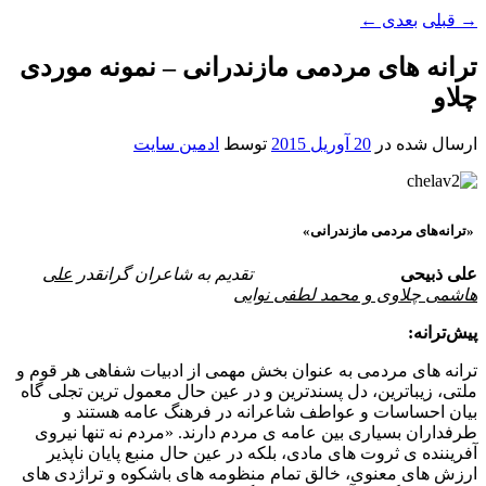
→
قبلی
بعدی
←
ترانه های مردمی مازندرانی – نمونه موردی
چلاو
ارسال شده در
20 آوریل 2015
توسط
ادمین سایت
«ترانه‌های مردمی مازندرانی»
علی ذبیحی
تقدیم به شاعران گرانقدر
علی
هاشمی چلاوی و محمد لطفی نوایی
پیش‌ترانه:
ترانه های مردمی به عنوان بخش مهمی از ادبیات شفاهی هر قوم و
ملتی، زیباترین، دل پسندترین و در عین حال معمول ترین تجلی گاه
بیان احساسات و عواطف شاعرانه در فرهنگ عامه هستند و
طرفداران بسیاری بین عامه ی مردم دارند. «مردم نه تنها نیروی
آفریننده ی ثروت های مادی، بلکه در عین حال منبع پایان ناپذیر
ارزش های معنوی، خالق تمام منظومه های باشکوه و تراژدی های