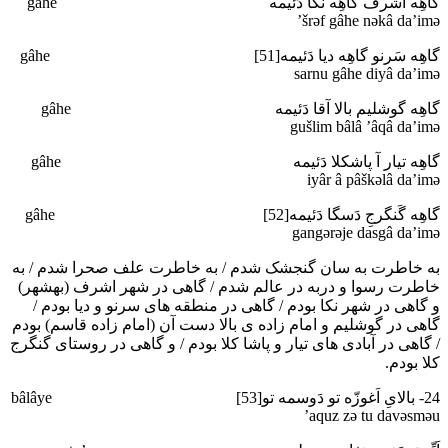
گاهِه اَشرف گاهِه نکا دَئیمه gâhe
’šrәf gâhe nәkâ da’imә
گاهِه سَرنو گاهِه دیا دَئیمه[51] gâhe
sarnu gâhe diyâ da’imә
گاهِه گوشلیم بالا آقا دَئیمه gâhe
gušlim bâlâ ’âqâ da’imә
گاهِه تیار آ پاشکلا دَئیمه gâhe
iyâr â pâškәlâ da’imә
گاهِه گَنگرجِ دَسگا دَئیمه[52] gâhe
gangәrәje dasgâ da’imә
به خاطرت به سان گنجشک شدم / به خاطرت علف صحرا شدم / به
خاطرت رسوا و دربه در عالم شدم / گاهی در شهر اشرف (بهشهر)
و گاهی در شهر نکا بودم / گاهی در منطقه های سرنو و دیا بودم /
گاهی در گوشلیم و امام زاده ی بالا دست آن (امام زاده قاسم) بودم
/ گاهی در آبادی های تیار و پاشا کلا بودم / و گاهی در روستای گنگرج
کلا بودم.
24- بالایِ اَغوزّه تو دَوسمه تو[53] bâlâye
’aquz zә tu davәsmәu