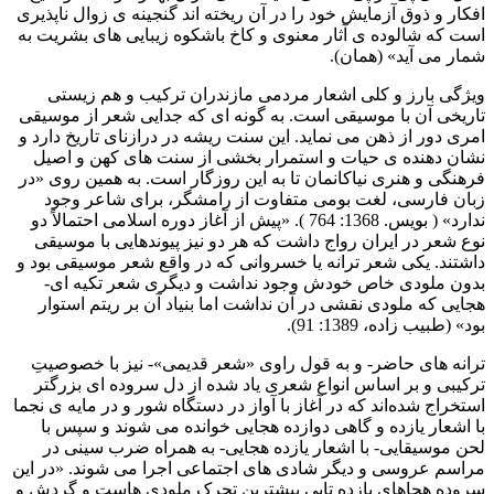
افکار و ذوق آزمایش خود را در آن ریخته اند گنجینه ی زوال ناپذیری
است که شالوده ی آثار معنوی و کاخ باشکوه زیبایی های بشریت به
شمار می آید» (همان).
ویژگی بارز و کلی اشعار مردمی مازندران ترکیب و هم زیستی
تاریخی آن با موسیقی است. به گونه ای که جدایی شعر از موسیقی
امری دور از ذهن می نماید. این سنت ریشه در درازنای تاریخ دارد و
نشان دهنده ی حیات و استمرار بخشی از سنت های کهن و اصیل
فرهنگی و هنری نیاکانمان تا به این روزگار است. به همین روی «در
زبان فارسی، لغت بومی متفاوت از رامشگر، برای شاعر وجود
ندارد» ( بویس. 1368: 764 ). «پیش از آغاز دوره اسلامی احتمالاً دو
نوع شعر در ایران رواج داشت که هر دو نیز پیوندهایی با موسیقی
داشتند. یکی شعر ترانه یا خسروانی که در واقع شعر موسیقی بود و
بدون ملودی خاص خودش وجود نداشت و دیگری شعر تکیه ای-
هجایی که ملودی نقشی در آن نداشت اما بنیاد آن بر ریتم استوار
بود» (طبیب زاده، 1389: 91).
ترانه های حاضر- و به قول راوی «شعر قدیمی»- نیز با خصوصیتِ
ترکیبی و بر اساس انواع شعری یاد شده از دل سروده ای بزرگتر
استخراج شده‌اند که در آغاز با آواز در دستگاه شور و در مایه ی نجما
با اشعار یازده و گاهی دوازده هجایی خوانده می شوند و سپس با
لحن موسیقایی- با اشعار یازده هجایی- به همراه ضرب سینی در
مراسم عروسی و دیگر شادی های اجتماعی اجرا می شوند. «در این
سروده هجاهای یازده تایی بیشترین تحرک ملودی هاست و گردش و