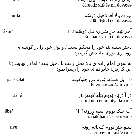
čârqade guš šә pil davәssә
بورده بالا آقا دَخیل دَوسّه burdә
bâlâ ’âqâ daxil davәssә
آخر شِه مارِ سَر ره تیل دَوسّه[42] ’âxәr
še mare sar rә til davәssә
دختر سینه بند خود را محکم بست / و پول خود را در گوشه ی
روسری توری مانندش گره زد
به سوی امام زاده ی بالا محل رفت تا دخیل بندد / اما در نهایت (با
این کارش) خانواده ی خود را رسوا نمود.
19- پل صلاط بَووم من چلوکوئه pәle sәlât
bavum mәn čәlu ku’e
دَر آ دَربَن بَووم پیَلّه کوئه[43] dar â
darban bavum piyallә ku’e
آب خنک بَووم اسپِه رِزوئه[44] ’âbe
xәnәk bam ’әspe rezu’e
سیو چَتر بَووم کیجائه روئه siyu
čatәr bavum kijâ’e ru’e