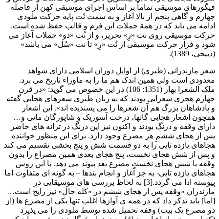
فیگورهای موسیقی تماماً بر اساس اجرای موسیقی کهن از فاصله
چهارم و گاهی پنجم از بالا آغاز و به سمت نُت پایه حرکت ملودی
ادامه می یابد که در همة جملات این فرم و قالب حفظ شده است.
حرکت موسیقی روی نت «رِ» تحریر، و از نُت «دو» جملات آغاز می
شود و فراز حرکت موسیقی از نُت «رِ» تا نت «سُل» می باشد»
(ذبیحی، 1389).
شعر مازندرانی (طبری) از اوایل دوران اسلامی دارای شواهد
معدودی است ولی همین اندک هم ما را به ماوراء تاریخ می برد.
ملک الشعرا بهار (1351: 106) در این خصوص می گوید: «در قرن
چهارم هجری شعرایی بودند که به زبان طبری شعرهای هجایی گفته
و پادشاهان بزرگ هم آن شعرها را می پسندیده اند». این اشعار
همچون اشعار هجایی گاتها، درخت آسوریک و شاپورگان مانی و…
دارای وقفه و درنگ بودند و اکنون نیز این درنگ در ترانه های حاضر
پس از هجای ششمِ هر مصرع وجود دارد. برای این منظور خواننده
هجاهای یازده تایی را به دو قسمت شش و پنج بخشی تقسیم می کند
و پس از شش هجای نخست، پنج هجای بعدی همین مصراع را بدون
وقفه با شش هجای نخستِ مصرع بعد پیوند می دهد. با این روش
هجاهای یازده تایی- به جز آغاز و انجام بندها – به گونه ای متفاوت اما
پیوسته ادا می گردد.[3] به لحاظ بررسی های موسیقایی در
مازندران «وقفه پس از هجای ششم در «کله حال» نیز رایج است…
[اما] باید تذکر داد که در همه ی آوازها اغلب تنها یکی از مصرع ها (از
دو مصرع یک بیت) وقفه تحمیل شده توسط ملودی را می پذیرد