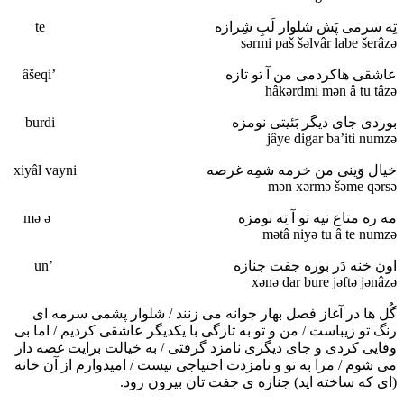
تِه سرمی پَش شلوار لَبِ شِرازه te
sәrmi paš šәlvâr labe šerâzә
عاشقی هاکردمی من آ تو تازه ’âšeqi
hâkәrdmi mәn â tu tâzә
بوردی جای دیگر بَئیتی نومزه burdi
jâye digar ba’iti numzә
خیال وَینی من خرمه شمِه غرصه xiyâl vayni
mәn xәrmә šәme qәrsә
مه ره متاع نیه تو آ تِه نومزه mә ә
mәtâ niyә tu â te numzә
اون خنه دَر بوره جفت جنازه ’un
xәnә dar bure jәftә jәnâzә
گُل ها در آغاز فصل بهار جوانه می زنند / شلوار پشمی سرمه ای
رنگ تو زیباست / من و تو به تازگی با یکدیگر عاشقی کردیم / اما بی
وفایی کردی و جای دیگری نامزد گرفتی / به خیالت برایت غصه دار
می شوم / مرا به تو و نامزدت احتیاجی نیست / امیدوارم از آن خانه
(ای که ساخته اید) جنازه ی جفت تان بیرون رود.