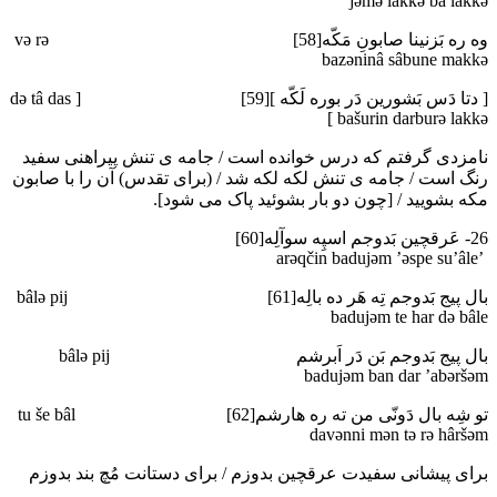
jәmә lakkә bâ lakkә
وه ره بَزنینا صابونِ مَکّه[58] vә rә
bazәninâ sâbune makkә
[ دتا دَس بَشورین دَر بوره لَکّه ][59] [ dә tâ das
bašurin darburә lakkә ]
نامزدی گرفتم که درس خوانده است / جامه ی تنش پیراهنی سفید
رنگ است / جامه ی تنش لکه لکه شد / (برای تقدس) آن را با صابون
مکه بشویید / [چون دو بار بشوئید پاک می شود].
26- عَرقچین بَدوجم اسپِه سوآلِه[60]
’arәqčin badujәm ’әspe su’âle
بال پیج بَدوجم تِه هَر ده بالِه[61] bâlә pij
badujәm te har dә bâle
بال پیج بَدوجم بَن دَر اَبرشم bâlә pij
badujәm ban dar ’abәršәm
تو شِه بال دَونّی من ته ره هارشم[62] tu še bâl
davәnni mәn tә rә hâršәm
برای پیشانی سفیدت عرقچین بدوزم / برای دستانت مُچ بند بدوزم