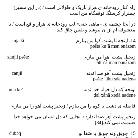
راه کنار رودخانه ی هراز باریک و طولانی است / (در این مسیر)
چمنزار کرسنگ توقفگاه من است.
در آنجا چشمه ی «ماهی خنی» لب رودخانه ی هراز واقع است / تا
معشوقه ام از آن بنوشد و نفس چاق کند.
14- اینجه تا پشت کوا من بنازم ’injә tâ
pәštә ku’â mәn әnâzәm
زَنجیل پشت آهوا من بنازم zanjil pәšte
’âhu’â mәn bәnâzәm
زَنجیل پشت آهو صدا نَدنه zanjil
pәšte ’âhu sdâ nadenә
اونجه کِه دل خوانا خدا نَدنه ’unjә ke
dәl xânâ xәdâ nadenә
فاصله ی دشت تا کوه را من بنازم / زنجیر پشت آهو را من بنازم
زنجیر پشت آهو صدا ندارد / آنجایی که دل انسان می خواهد خدا
قسمت نمی کند.[34]
15- چوبق ونه چوبق با صَفا بو čubәq