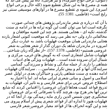
(کتولی، برخی انواع امیری[4] و نیز هرایی)، گاه نیز پیش می آید که
همه ی مصرع ها به این شکل تقطیع شوند (کله حال و برخی انواع
امیری). این شیوه ی تقطیع مصرع ها در آوازهای موسیقی سنتی نیز
رایج است» (فاطمی، 1381: 55).
با آن که درباره ی شعر مازندرانی پژوهش های چندانی صورت
نگرفته است اما می توان گفت این گونه ترانه ها در ادامه ی سنت
گذشته، تکیه ای – هجایی هستند. هر چند این قضیه موافقان و
مخالفانی دارد ولی «به نظر می رسد که موقعیت کنونی اشعار یازده
هجایی مازندرانی همان موقعیت فهلویات باشد. به عبارت دیگر
امروزه در مازندران شاهد یک دوران گذار از شعر هجایی به شعر
عروضی هستیم» (فاطمی، 1378: 157). «از نظرگاه زبان شناختی…
فهلویات شامل اشعاری است که به گویش های غربی، مرکزی و
شمال ایران سروده شده است… فهلویات ویژگی های ادبیات
شفاهی را دارند. از جمله سادگی و نشاط و سرزندگی، گمنامی
سرایندگان آنها و کم و بیش تکرار مضامین… . سرایندگان فهلویات
ادامه دهنده ی سنت شفاهی پارتی و خنیاگران بعدی در اوایل عصر
اسلامی و اصول و مبانی شعری ایرانی میانه اند. اما با اختیارِ به
اصطلاح عروض عربی برای شعر فارسی و به تاثیر آن، فهلویات به
تدریج قواعد کمیت هجاها (اوزان عروضی) را اقتباس کردند که شایع
ترین آنها بحر هزج بود، هرچند گاه با تصرفاتی که برای عروضیانِ
سختگیری چون شمس الدین رازی مایه رمیدگی بود. از آنجا که در
فهلویات هنوز تا اندازه ای از قواعد شعری پیش از اسلام پیروی می
شد و این گونه انحراف ها از قواعد معیار عروضیِ شعر فارسی