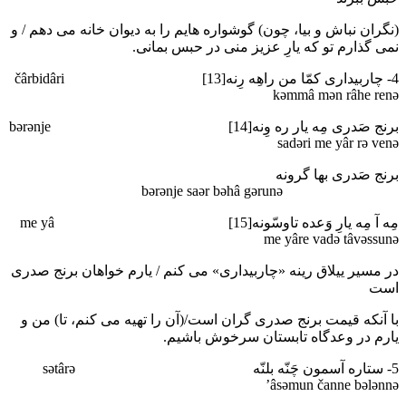
(نگران نباش و بیا، چون) گوشواره هایم را به دیوان خانه می دهم / و
نمی گذارم تو که یارِ عزیز منی در حبس بمانی.
4- چاربیداری کمّا من راهِه رِنه[13] čârbidâri
kәmmâ mәn râhe renә
برنج صَدری مِه یار ره وِنه[14] bәrәnje
sadәri me yâr rә venә
برنج صَدری بها گرونه
bәrәnje saәr bәhâ gәrunә
مِه آ مِه یارِ وَعده تاوسّونه[15] me yâ
me yâre vadә tâvәssunә
در مسیر ییلاق رینه «چاربیداری» می کنم / یارم خواهان برنج صدری
است
با آنکه قیمت برنج صدری گران است/(آن را تهیه می کنم، تا) من و
یارم در وعدگاه تابستان سرخوش باشیم.
5- ستاره آسمون چَنّه بلنّه sәtârә
’âsәmun čanne bәlәnnә