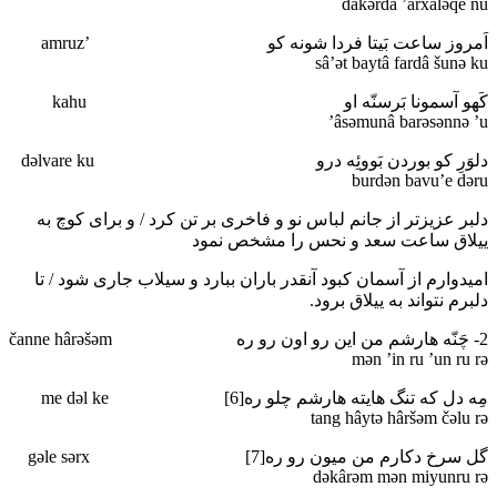
dakәrdâ ’arxâlәqe nu
اَمروز ساعت بَیتا فردا شونه کو ’amruz
sâ’әt baytâ fardâ šunә ku
کَهو آسمونا بَرسنّه او kahu
’âsәmunâ barәsәnnә ’u
دلوَرِ کو بوردن بَووئِه درو dәlvare ku
burdәn bavu’e dәru
دلبر عزیزتر از جانم لباس نو و فاخری بر تن کرد / و برای کوچ به
ییلاق ساعت سعد و نحس را مشخص نمود
امیدوارم از آسمان کبود آنقدر باران ببارد و سیلاب جاری شود / تا
دلبرم نتواند به ییلاق برود.
2- چَنّه هارشم من این رو اون رو ره čanne hârәšәm
mәn ’in ru ’un ru rә
مِه دل که تنگ هایته هارشم چلو ره[6] me dәl ke
tang hâytә hâršәm čәlu rә
گل سرخ دکارم من میون رو ره[7] gәle sәrx
dәkârәm mәn miyunru rә