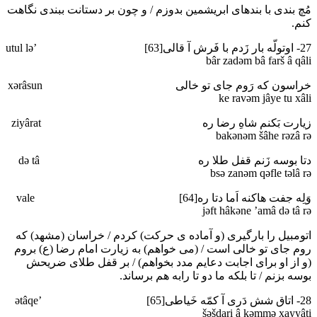
مُچ بندی با بندهای ابریشمین بدوزم / و چون بر دستانت ببندی نگاهت
کنم.
27- اوتولّه بار زَدم با فَرش آ قالی[63] ’utul lә
bâr zadәm bâ farš â qâli
خراسون که رَوم جای تو خالی xәrâsun
ke ravәm jâye tu xâli
زیارت بَکنم شاهِ رضا ره ziyârat
bakәnәm šâhe rәzâ rә
دتا بوسه زَنم قفل طلا ره dә tâ
bsә zanәm qәfle tәlâ rә
وَلِه جفت هاکنه اَما دتا ره[64] vale
jәft hâkәne ’amâ dә tâ rә
اتومبیل را بارگیری (و آماده ی حرکت) کردم / خراسان (مشهد) که
روم جای تو خالی است / (می خواهم) به زیارت امام رضا (ع) بروم
(و از او برای اجابت دعایم مدد بخواهم) / بر قفل طلای ضریحش
بوسه بزنم / تا بلکه ما دو تا رابه هم برساند.
28- اتاق شش دَری آ کمّه خَیاطی[65] ’әtâqe
šәšdari â kәmmә xayyâti