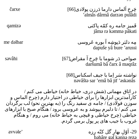
چَرخِ اَلماس دارما دَرزن پولادی[66] čarxe
’almâs dârmâ darzәn pulâdi
قَمیز جامه ره کمّه پاکتی qamizә
jâmә rә kәmmә pâkati
مِه دلبَر دَپوشِه آ بوره عَروسی me dәlbar
dapuše yâ bure ’arussi
صواحی دَر شوما با چَرخ آ مقراض[67] sәvâhi
daršumâ bâ čarx â mәqrâz
نواشته سَر اِما با جیف اسکناس[68]
nәvâštә sar ’emâ bâ jif ’әskәnâs
در اتاق مهمانی (شش دری، خیاط خانه) خیاطی می کنم /
کارآمدترین ابزارها را برای خیاطی در اختیار دارم (چرخ الماس و
سوزن فولادی) / جامه ی سفید رنگ را (به بهترین نحو) لب برگردان
می کنم / تا دلبرم بپوشد و به عروسی برود / هنگام صبح با ابزارهای
خیاطی (چرخ خیاطی و قیچی به خیاط خانه) می روم / و هنگام
غروب با جیب های پر پول برمی گردم.
29- اَوّلِ بهارِ گل کنّه رِزه ’avvәle
bәhâre gәl kәnnә rezә