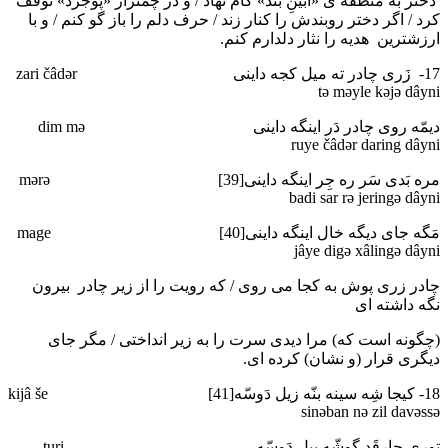
دختر به منطقه ی «آبینِ بند» گام نهاد / و در چمنزار «پوجرد» توقف
کرد / اگر دختر روبندش را کنار زند / حرف دلم را باز گو کنم / و با
ارزشترین هدیه را نثار دلدارم کنم.
17- زَری چادر ته میل کجه داینی zari čâdәr
tә mәyle kәjә dâyni
دیمّه روی چادر دَر اینگه داینی dim mә
ruye čâdәr daring dâyni
مره بَدی سَر ره جِر اینگه داینی[39] mәrә
badi sar rә jeringә dâyni
مَگه جای دیگه خال اینگه داینی[40] mage
jâye digә xâlingә dâyni
چادر زری پوش به کجا می روی / که رویت را از زیر چادر بیرون
نگه داشته ای
(چگونه است که) مرا دیدی سرت را به زیر انداختی / مگر جای
دیگری قرار (و نشان) کرده ای.
18- کیجا شِه سینه بنّه زیل دَوسّه[41] kijâ še
sinәban nә zil davәssә
توری چارقَد گوشّه پیل دَوسّه turi