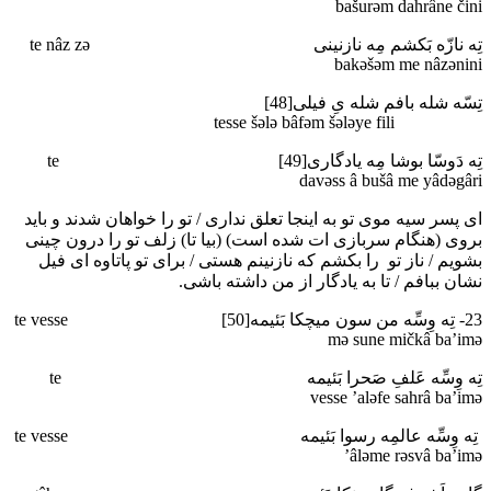
bašurәm dahrâne čini
تِه نازّه بَکشم مِه نازنینی te nâz zә
bakәšәm me nâzәnini
تِسّه شله بافم شله یِ فیلی[48]
tesse šәlә bâfәm šәlәye fili
تِه دَوسّا بوشا مِه یادگاری[49] te
davәss â bušâ me yâdәgâri
ای پسر سیه موی تو به اینجا تعلق نداری / تو را خواهان شدند و باید
بروی (هنگام سربازی ات شده است) (بیا تا) زلف تو را درون چینی
بشویم / ناز تو را بکشم که نازنینم هستی / برای تو پاتاوه ای فیل
نشان ببافم / تا به یادگار از من داشته باشی.
23- تِه وِسِّه من سون میچکا بَئیمه[50] te vesse
mә sune mičkâ ba’imә
تِه وِسِّه عَلفِ صَحرا بَئیمه te
vesse ’alәfe sahrâ ba’imә
تِه وِسِّه عالمِه رسوا بَئیمه te vesse
’âlәme rәsvâ ba’imә