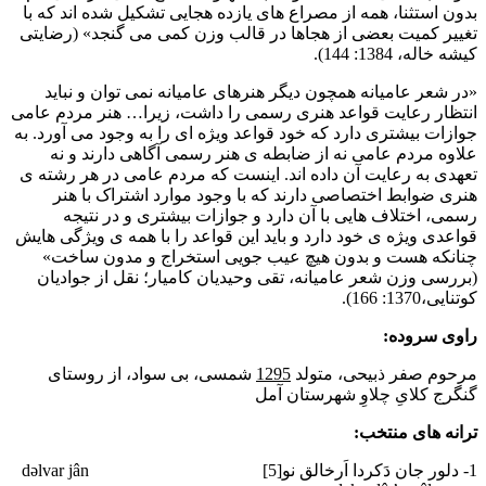
بدون استثنا، همه از مصراع های یازده هجایی تشکیل شده اند که با
تغییر کمیت بعضی از هجاها در قالب وزن کمی می گنجد» (رضایتی
کیشه خاله، 1384: 144).
«در شعر عامیانه همچون دیگر هنرهای عامیانه نمی توان و نباید
انتظار رعایت قواعد هنری رسمی را داشت، زیرا… هنر مردم عامی
جوازات بیشتری دارد که خود قواعد ویژه ای را به وجود می آورد. به
علاوه مردم عامی نه از ضابطه ی هنر رسمی آگاهی دارند و نه
تعهدی به رعایت آن داده اند. اینست که مردم عامی در هر رشته ی
هنری ضوابط اختصاصی دارند که با وجود موارد اشتراک با هنر
رسمی، اختلاف هایی با آن دارد و جوازات بیشتری و در نتیجه
قواعدی ویژه ی خود دارد و باید این قواعد را با همه ی ویژگی هایش
چنانکه هست و بدون هیچ عیب جویی استخراج و مدون ساخت»
(بررسی وزن شعر عامیانه، تقی وحیدیان کامیار؛ نقل از جوادیان
کوتنایی،1370: 166).
راوی سروده:
مرحوم صفر ذبیحی، متولد
1295
شمسی، بی سواد، از روستای
گنگرج کلایِ چلاوِ شهرستان آمل
ترانه های منتخب:
1- دلور جان دَکردا اَرخالق نو[5] dәlvar jân