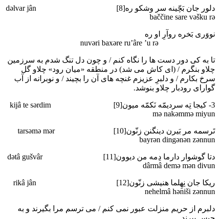
دلور جان بَچّینه سر وشکو ره[8] dәlvar jân
baččine sare vәšku rә
نووَری بَخره روآرِ او ره
nuvәri baxәre ru’âre ’u rә
تا به کی دور دست ها را نگاه کنم / و چون دل تنگ شدم به سرزمین
چلاو بنگرم / (ای کاش می شد) در منطقه «میان رود» چلاو گل
سرخ بکارم / و دلبرِ عزیزم غنچه های آن را بچیند / و نوبرانه از آب
گوارای رودبار چلاو بنوشد.
3- کیجا تِه سردیمّه نَکمّه میون[9] kijâ te sәrdim
mә nakәmmә miyun
تَرسمه مر بَیرن دینگنن زنّون[10] tarsәmә mәr
bayrәn dingәnәn zәnnun
دتا گوشوار دارما دِمه من دیوون[11] dәtâ gušvâr
dârmâ demә mәn divun
ریکا جان نِهِلما هنیشی زنّون[12] rikâ jân
nehelmâ hәniši zәnnun
دلبرم از حریم منزلت عبور نمی کنم / می ترسم مرا بگیرند و به
حبس ببرند