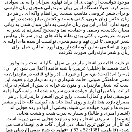
موجود نتوانست از عهده ی آن برآید فهلوی سرایان را به بی سوادی
متهم کرد. اصولاً دستگاه آوایی زبان مازندرانی همچون زبان فارسی
نو برای شعر عروضی مناسب نیست. زیرا نظام واکه ای در هر دو
زبان عکس زبان عربی، کیفی هستند و کشش تمایز دهنده در آنها
وجود ندارد. اما در این بین زبان فارسی به دلیل مبدل شدن به زبانی
معیار، یکدست، رسمی و حمایت، نقد و تصحیح گسترده ی شعر به
صورت عروضی، و کَمّی بودن نظام واکه های آن در سرآغاز پیدایش
شعر عروضی تا قرن نهم و دهم هجری توانست از سده های اولیه ی
دوره ی اسلامی به این گونه اشعار روی آورد. اما این عمل برای
زبان و شعر مازندرانی صورت نگرفت.
«رعایت قافیه در اشعار مازندرانی سهل انگارانه است و به وفور
باعث همصداها (خلیلی/ غریبی) یا شبه قافیه [اکفا] می شود (م – ن؛
ل – ر؛ ا-ه؛ [د-ت؛ ض- س] و غیره)… [در واقع قافیه در مازندران به
معنی هماهنگی صوتی، حالت شنیداری دارد نه دیداری]. واقعیت این
است که اشعار مازندرانی و متون شاعرانه ی پیش از اسلام نه برای
قرائت، بلکه برای آواز خوانده شدن سروده شده اند. وابستگی آنها به
موسیقی تمام و کمال است… رایج ترین [اشعار مازندرانی] در هر
مصراع یازده هجا دارند و روی کیجا جان ها، کتولی، کله حال و بیشتر
سوت ها و غیره خوانده می شوند. بخشی از آنها دوازده هجایی اند
(اشعار امیری و طالبا) و بسیار به ندرت هفت و هشت هجایی
[هستند]… سرودن اشعار یازده و دوازده هجایی سنتی دیرینه است
که آثار آن در کهن ترین اسناد ادبی ایران، گات های اوستا یافت می
شود» (فاطمی، 1381: 52 و 53 ). «فهلویات شیخ صفی [اردبیلی هم]