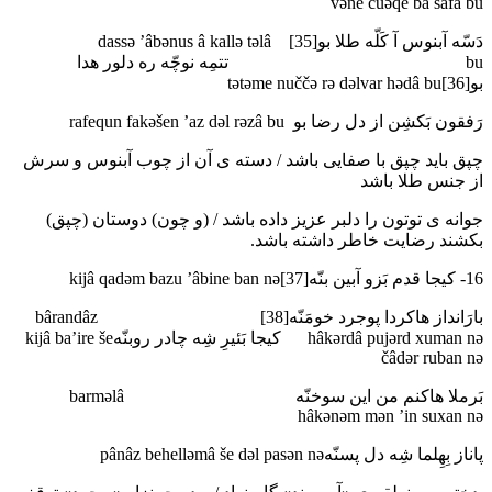
vәne čuәqe bâ safâ bu
دَسّه آبنوس آ کَلّه طلا بو[35] dassә ’âbәnus â kallә tәlâ
bu تتمِه نوچّه ره دلور هدا
بو[36]tәtәme nuččә rә dәlvar hәdâ bu
رَفقون بَکشِن از دل رضا بو rafequn fakәšen ’az dәl rәzâ bu
چپق باید چپق با صفایی باشد / دسته ی آن از چوب آبنوس و سرش
از جنس طلا باشد
جوانه ی توتون را دلبر عزیز داده باشد / (و چون) دوستان (چپق)
بکشند رضایت خاطر داشته باشد.
16- کیجا قدم بَزو آبین بنّه[37]kijâ qadәm bazu ’âbine ban nә
بارَانداز هاکردا پوجرد خومَنّه[38] bârandâz
hâkәrdâ pujәrd xuman nә کیجا بَئیرِ شِه چادر روبنّهkijâ ba’ire še
čâdәr ruban nә
بَرملا هاکنم من این سوخنّه barmәlâ
hâkәnәm mәn ’in suxan nә
پاناز بِهِلما شِه دل پسنّهpânâz behellәmâ še dәl pasәn nә