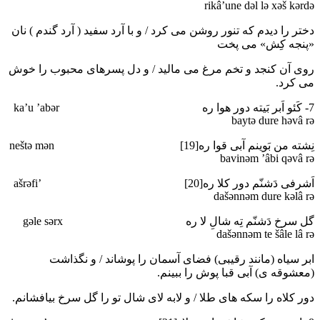
rikâ’une dәl lә xәš kәrdә
دختر را دیدم که تنور روشن می کرد / و با آرد سفید ( آرد گندم ) نان
«پنجه کِش» می پخت
روی آن کنجد و تخم مرغ می مالید / و دل پسرهای محبوب را خوش
می کرد.
7- کَئو اَبر بَیته دور هوا ره ka’u ’abәr
baytә dure hәvâ rә
نِشته من بَوینم آبی قوا ره[19] neštә mәn
bavinәm ’âbi qәvâ rә
اَشرفی دَشنّم دور کلا ره[20] ’ašrәfi
dašәnnәm dure kәlâ rә
گل سرخ دَشنّم تِه شالِ لا ره gәle sәrx
dašәnnәm te šâle lâ rә
ابر سیاه (مانند رقیبی) فضای آسمان را پوشاند / و نگذاشت
(معشوقه ی) آبی قبا پوش را ببینم.
دور کلاه را سکه های طلا / و لابه لای شال تو را گل سرخ بیافشانم.