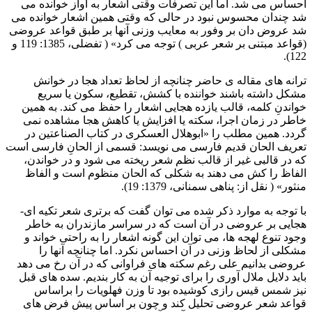
احساس می شد. اما این تصرفات وقتی اشعار به آواز خوانده می
شد چندان محسوس نبود در حالی که وقتی همین اشعار خوانده می
شد عروض دان بر وفور به معایب وزنی آنها بر طبق قواعد عروضی
(قواعد مبتنی بر شعر عربی ) توجه می کرد» ( تفضلی، 1385: 119 و
122).
ترانه های مقاله ی حاضر چنانچه از لحاظ تعداد هجا در خوانش
مشکل داشته باشند خواننده با کشش، تقطیع، سکون یا سریع
خواندنِ کلمه، قالب یازده هجایی اشعار را حفظ می کند. به همین
خاطر در زمان اجرا، سکته یا افزایش یا کاهش هجا مشاهده نمی
گردد. همین مطلب را «ابوهلال العسکری در کتاب الصناعتین در
تعریف الحان قدیم فارسی می نویسد: قسمی از الحانِ فارسی است
که در قالبی غیر از قالب نظم شعر ریخته می شود و در خواندن،
الفاظ را کش می دهند به شکلی که الحان منظوم است و الفاظ
منثور» ( نقل از: پناهی سمنانی، 1379: 19).
با توجه به موارد ذکر شده می توان گفت که برتری شعر تکیه ای-
هجایی بر عروضی در آن است که در سراسر مازندران به خاطر
وجود تنوع لهجه ها، می توان این گونه اشعار را به راحتی خواند و
مشکلی از لحاظ وزنی در آن احساس نکرد. اما چنانچه آنها را
عروضی بدانیم علی رغم سکته های فراوانی که در آن رخ می دهد
باید دلایل ملال آوری را برای توجیه آن به کار بندیم. سده های قبل
نیز شمس قیس رازی کوشیده بود تا وزن فهلویات را براساس
قواعد شعر عروضی تحلیل کند و چون بر اساس پیش فرض های