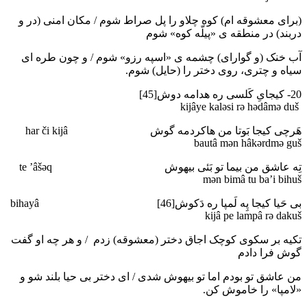
(برای معشوقه ام) کوه چلاو را پل صراط شوم / مکان امنی (در و
دربند) در منطقه ی «پیلّه کوه» شوم
آب خنک (و گوارای) چشمه ی «اسپه رزو» شوم / و چون طره ای
سیاه و چتری، روی دختر را (حایل) شوم.
20- کیجایِ کَلسی ره هدامه دوش[45]
kijâye kalәsi rә hәdâmә duš
هَرچی کیجا بَوتا من هاکردمه گوش har či kijâ
bautâ mәn hâkәrdmә guš
تِه عاشق من بیما تو بَئی بیهوش te ’âšәq
mәn bimâ tu ba’i bihuš
بی حَیا کیجا پِه لَمپا ره دَکوش[46] bihayâ
kijâ pe lampâ rә dakuš
تکیه بر سکوی کوچک اجاق دختر (معشوقه) زدم / و هر چه او گفت
گوش فرا دادم
من عاشق تو بودم اما تو بیهوش شدی / ای دختر بی حیا بلند شو و
«لامپا» را خاموش کن.