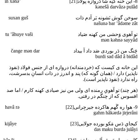
8- این خنه کنِه شا دَروازه پولاد[21] ’in xәnә
kәnešâ darvâzә pulâd
سوخن گوش نَشونه بَر آدم ذات suxan guš
našunә bar ’âdәme zât
تو آهوی وَحشی من کهنه صَیاد tu ’âhuye vaši
mәn kәhnә sayyâd
چَنگ من دَر بوردی صَد داد آ بیداد čange mәn dar
burdi sad dâd â bidâd
این خانه ی کیست که (خردمندانه) دروازه ای از جنس فولاد (نفوذ
ناپذیر) دارد / (همان گونه که) پند و اندرز در ذات انسانِ بدسرشت،
راه ندارد (نفوذ ناپذیر است).
(هر چند) تو آهویِ رمنده ای ولی من نیز صیادی کهنه کارم / اما صد
افسوس که از چنگم در رفتی.
9- هوا ره گَهم هاکرده جیرجِرانی[22] havâ rә
gahm hâkәrdә jirjerâni
کیجایِ دَس مَکو بورده جولایی[23] kijâye
das maku burdә julâyi