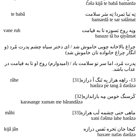
čәšә kijâ te babâ bamәrdә
تِه بَبا بَمردا تِه سَر سلامت te babâ
bamәrdâ te sar sәlâmat
ونِه روح بَسوزه تا به قیامت vәne ruh
basuze tâ bә qiyâmәt
چراغ بالاخانه چوبی خاموش شد / ای دختر سیاه چشم پدرت مُرد (و
انگار چراغ خانواده تان خاموش شد)
پدرت مُرد، اما سر تو سلامت باد / (امیدوارم) روح او تا به قیامت در
عذاب باشد.
13- راهِه هراز پِه تَنگ آ درازه[31] râhe
hәrâzә pe tang â dәrâzә
کَرسنگ خومن مِه باراندازه[32]
karәsange xumәn me bârandâzә
ماهی خنی چشمه لَب هرازه[33] mâhi
xәni čәšmә labe hәrâzә
کیجا جان بَخره نَفس درازه kijâ jân
baxәre nafәs dәrâzә