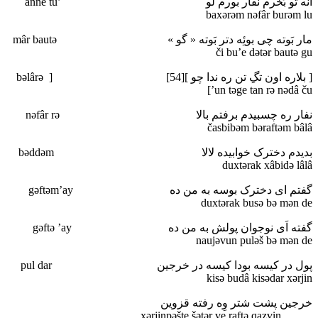
اَنِّه تو بَخرم نفار بورم لو ’anne tu
baxәrәm nәfâr burәm lu
مار بَوته چی بوئِه دتر بَوته « گو » mâr bautә
či bu’e dәtәr bautә gu
[ بلاره اون تگِ تن ره ندا چو ][54] [ bәlârә
’un tәge tan rә nәdâ ču]
نفار ره چسبیدم برفتم بالا nәfâr rә
časbibәm bәraftәm bâlâ
بدیدم دخترک خوابیده لالا bәddәm
duxtәrak xâbidә lâlâ
گفتم ای دخترک بوسه به من ده gәftәm’ay
duxtәrak busә bә mәn de
گفته اَی نوجوان پولش به من ده gәftә ’ay
naujәvun pulәš bә mәn de
پول در کیسه بودا کیسه در خرجین pul dar
kisә budâ kisәdar xәrjin
خرجین پشت شتر وِه رفته قزوین
xәrjinpәšte šәtәr ve raftә qazvin