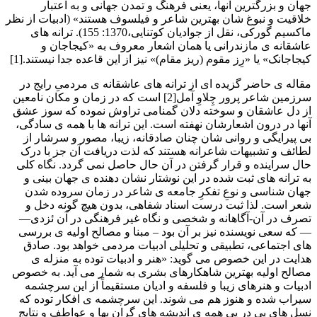
جهان و بزرگترین آنها، یعنی فرهنگ و تمدن جهانی و به اعتبار
خلاقیت و نبوغ شان بهترین شاعر و فیلسوف هستند» (ادبیات از نظر
ماکسیم گورکی، نقل از جوادیان کوتنایی،1370: 155). ترانه های
عاشقانه ی مازندرانی یا همان اشعار معروف به «کیجاجان و
کیجاجانک» یا «رِز مقوم (ریز مقام)» نیز از این قاعده جدا نیستند.[1]
مقاله ی حاضر گزیده ای از ترانه های عاشقانه ی مردمیِ رایج در
سرزمین شاعر پرور چِلاوِ آمل[2] است که در زمان و مکان نامعین
از دل عاشقان و سوخته دلان گمنامی تراوش نموده که سوز عشق
آنها در درون اشعارشان نهفته است. این ترانه ها با همه ی سادگی،
بی پیرایگی و روانی شان چنان صادقانه، زیبا، مصور و سرشار از
لطائف و تشبیهات شاعرانه هستند که لذت دریافت آن جز با درک
حال سراینده و قرار گرفتن در آن حال حاصل نمی گردد. نگاه کلی
به ترانه های ثبت شده در این نوشتار نشان دهنده ی جهان بینی و
جهان شناسی و نوعِ تفکرِ جامعه ی شاعر در زمان سروده شدن
شعر است. لذا ثبت درست اسناد شفاهی، بدون هیچ گونه دخل و
تصرف در آن-آگاهانه و شخصی و نگاه غیر فرهنگی در آن ئزدی—
— که سعی نویسنده نیز بر آن بود – مبنا و مصالح اولیه ی بررسی
های اجتماعی، تطبیقی و تحلیلی ادبیات مردمی خواهد بود. صادق
هدایت در این خصوص می گوید: «هنر و ادبیات توده به منزله ی
مصالح اولیه بهترین شاهکارهای بشری به شمار می آید. به خصوص
ادبیات و هنرهای زیبا و فلسفه و ادیان مستقیماً از این سرچشمه
سیراب شده و هنوز هم می شوند. این سرچشمه ی افکار توده که
نسل های پی در پی همه ی اندیشه های گران بها و عواطف و نتایج