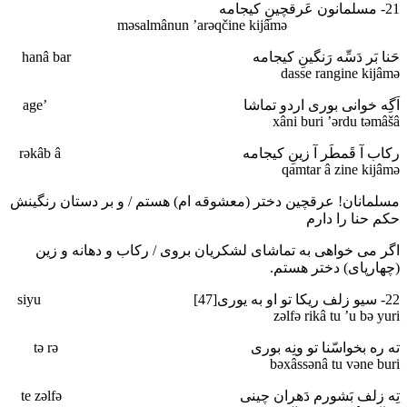
21- مسلمانون عَرقچینِ کیجامه
mәsalmânun ’arәqčine kijâmә
حَنا بَر دَسِّه رَنگینِ کیجامه hanâ bar
dasse rangine kijâmә
اَگِه خوانی بوری اردو تماشا ’age
xâni buri ’әrdu tәmâšâ
رکاب آ قَمطَر آ زینِ کیجامه rәkâb â
qamtar â zine kijâmә
مسلمانان! عرقچین دختر (معشوقه ام) هستم / و بر دستان رنگینش
حکم حنا را دارم
اگر می خواهی به تماشای لشکریان بروی / رکاب و دهانه و زین
(چهارپای) دختر هستم.
22- سیو زلف ریکا تو او به یوری[47] siyu
zәlfә rikâ tu ’u bә yuri
ته ره بخواسّنا تو ونِه بوری tә rә
bәxâssәnâ tu vәne buri
تِه زلف بَشورم دَهران چینی te zәlfә