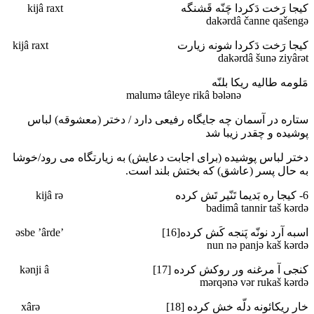
کیجا رَخت دَکردا چَنّه قَشنگه kijâ raxt
dakәrdâ čanne qašengә
کیجا رَخت دَکردا شونه زیارت kijâ raxt
dakәrdâ šunә ziyârәt
مَلومه طالیه ریکا بلنّه
malumә tâleye rikâ bәlәnә
ستاره در آسمان چه جایگاه رفیعی دارد / دختر (معشوقه) لباس
پوشیده و چقدر زیبا شد
دختر لباس پوشیده (برای اجابت دعایش) به زیارتگاه می رود/خوشا
به حال پسر (عاشق) که بختش بلند است.
6- کیجا ره بَدیما تَنّیر تَش کرده kijâ rә
badimâ tannir taš kәrdә
اسبه آرد نونّه پَنجه کَش کرده[16] ’әsbe ’ârde
nun nә panjә kaš kәrdә
کنجی آ مرغنه ور روکش کرده [17] kәnji â
mәrqәnә vәr rukaš kәrdә
خار ریکائونه دلّه خش کرده [18] xârә