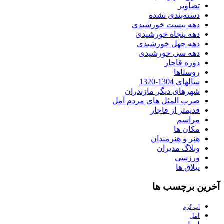
تصاویر
دسته‌بندی نشده
دهه بیست خورشیدی
دهه پنجاه خورشیدی
دهه چهل خورشیدی
دهه سی خورشیدی
دوره قاجار
روستاها
سالهای 1304-1320
شهرهای دیگر مازندران
ضرب المثل های مردم آمل
قدیمتر از قاجار
مراسم
مکان ها
هنر و هنرمندان
وبلاگ مدیران
ورزشی
ییلاق ها
آخرین برچسب ها
آب گرم
آمل