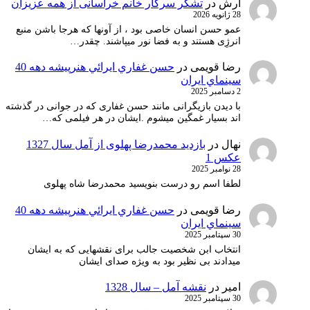
آرش
در
تشکر سرکار خانم خراسانی از همه عزیزان
28 ژانویه 2026
عمو حسن انسان خاصی بود ، از آونها که هرجا باشن منبع
انرژِی هستند و به فضا نور میپاشند. چقدر…
رضا قویمی
در
حسن غفاري ايرائي هنرپيشه دهه 40
سينماي ايران
2 دسامبر 2025
با دیدن بازیگرانی مانند حسن غفاری که در جوانی در گذشته
اند بسیار غمگین میشوم .ایشان در هر فیلمی که…
نهال
در
بازدید محمدرضا پهلوی از آمل سال 1327
عکس 1
28 نوامبر 2025
لطفا اسم رو درست بنویسید محمدرضا شاه پهلوی
رضا قویمی
در
حسن غفاري ايرائي هنرپيشه دهه 40
سينماي ايران
30 سپتامبر 2025
انتخاب ابن شخصیت جالب برای نقشهایی که به ایشان
میدادند بی نظیر بود به ویژه صدای ایشان
امیر
در
نقشه آمل – سال 1328
30 سپتامبر 2025