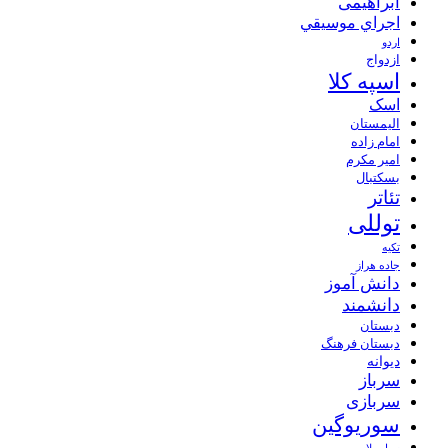
ابراهیمی
اجراي موسيقي
اردو
ازدواج
اسپه کلا
اسک
الیمستان
امام زاده
امیر مکرم
بسکتبال
تئاتر
توللی
تکیه
جاده هراز
دانش آموز
دانشمند
دبستان
دبستان فرهنگ
دیوانه
سرباز
سربازی
سوریوگین