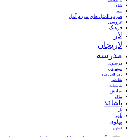
سیاه پلاس
شاه
شعر
ضرب المثل های مردم آمل
عروسی
فرهنگ
لار
لاریجان
مدرسه
مرتضوی
موسیقی
ناصر الدین شاه
نقاشی
نمايشنامه
نمایش
نیاک
پاشاکلا
پل
پلور
پهلوی
کشاورز