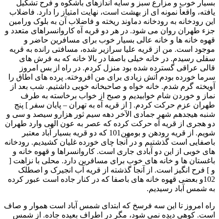
بسيار خوب و مزارع سبز و سايه اندازهای باشکوه و فرح تشکيل
يافته، واقعاً نمونه ای از بهشت است، نهايت امتياز را دارد. فاضلاب
اين رودخانه به رودخانه دماوند ريخته و فاضلاب آن به بلوک ورامين
جزء طهران روان می شود. در هر دو قريه آه کاروانسراهای متعدد و
قهوه خانه ها و خانه عالی بسيار خوب برای مسافرين حاضر و
موجود است. من از قريه عليا سرازير شده، مسافتی رانده به قريه
سفلی رسيدم. در خانه خيلی باصفا در بالا خانه که به فرش های
قالی عراقی گسترده شده بود منزل کردم. در راه از بس امروز
سرما خورده بودم آتش زيادی برای من افروخته. پرده های اطاق را
آويخته گرم شدم. خانه خواه و صاحبخانه خوبی داشتيم. شب بعد از
نماز و خوردن شام خوابيديم و صبح از خواب برخاسته به طرف
طهران عزم حرکت کردم. [ از قريه آه به تهران – پايان سفر ] پنج
شنبه هيجدهم شهر جمادی الآخر دهه سيم ثور هزارو سيصد و سی و
دو هجری از قريه آه حرکت کرده که عصر به عون الهی وارد طهران
شويم. از قريه رودهن و بومهن101 که دو قريه بسيار آباد معتبر
باصفايی است گذشتيم و در آنجا چای خورده غليان کشيديم. رودخانه
های خوبی از اين دو آبادی جاری است. کاروانسراها و قهوه خانه و
باغستان ها و خانه های خوب برای مسافرين دارد. محلی با نزاهت [
و ] فرح انگيز است. از آنجا گذشته از قريه آب انجيرک و اصطلک
102و بعضی قهوه خانه های باصفا که در کنار جاده است عبور کرده
به شمس آباد رسيديم.
راه امروز تا اين سه فرسخ که ابتدای شمس آباد است هموار و صاف
است. کوهی ديده نمی شود، مگر در اطراف بعيده جاده. از شمس