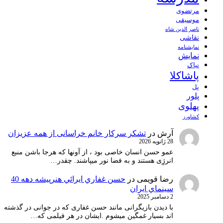
مرتضوی
موسیقی
ناصر الدین شاه
نقاشی
نمايشنامه
نمایش
نیاک
پاشاکلا
پل
پلور
پهلوی
کشاورز
آرش
در
تشکر سرکار خانم خراسانی از همه عزیزان
28 ژانویه 2026
عمو حسن انسان خاصی بود ، از آونها که هرجا باشن منبع
انرژِی هستند و به فضا نور میپاشند. چقدر…
رضا قویمی
در
حسن غفاري ايرائي هنرپيشه دهه 40
سينماي ايران
2 دسامبر 2025
با دیدن بازیگرانی مانند حسن غفاری که در جوانی در گذشته
اند بسیار غمگین میشوم .ایشان در هر فیلمی که…