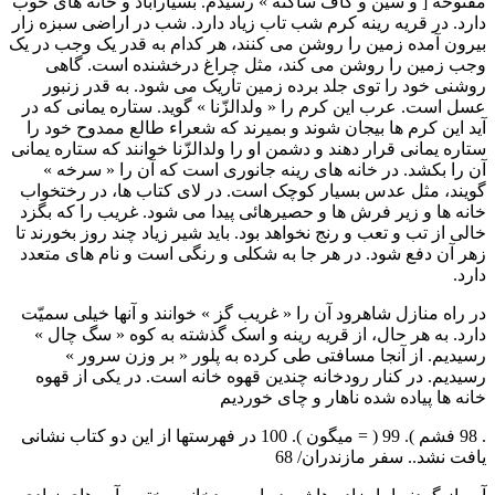
مفتوحه [ و سين و کاف ساکنه » رسيدم. بسيارآباد و خانه های خوب
دارد. در قريه رينه کرم شب تاب زياد دارد. شب در اراضی سبزه زار
بيرون آمده زمين را روشن می کنند، هر کدام به قدر يک وجب در يک
وجب زمين را روشن می کند، مثل چراغ درخشنده است. گاهی
روشنی خود را توی جلد برده زمين تاريک می شود. به قدر زنبور
عسل است. عرب اين کرم را « ولدالزّنا » گويد. ستاره يمانی که در
آيد اين کرم ها بيجان شوند و بميرند که شعراء طالع ممدوح خود را
ستاره يمانی قرار دهند و دشمن او را ولدالزّنا خوانند که ستاره يمانی
آن را بکشد. در خانه های رينه جانوری است که آن را « سرخه »
گويند، مثل عدس بسيار کوچک است. در لای کتاب ها، در رختخواب
خانه ها و زير فرش ها و حصيرهائی پيدا می شود. غريب را که بگزد
خالی از تب و تعب و رنج نخواهد بود. بايد شير زياد چند روز بخورند تا
زهر آن دفع شود. در هر جا به شکلی و رنگی است و نام های متعدد
دارد.
در راه منازل شاهرود آن را « غريب گز » خوانند و آنها خيلی سميّت
دارد. به هر حال، از قريه رينه و اسک گذشته به کوه « سگ چال »
رسيديم. از آنجا مسافتی طی کرده به پلور « بر وزن سرور »
رسيديم. در کنار رودخانه چندين قهوه خانه است. در يکی از قهوه
خانه ها پياده شده ناهار و چای خورديم
. 98 فشم ). 99 ( = ميگون ). 100 در فهرستها از اين دو کتاب نشانی
يافت نشد.. سفر مازندران/ 68