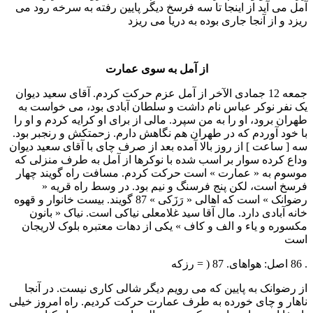
آمل می آيد از اينجا تا سه فرسخ ديگر پايين رفته به سرخه رود می
ريزد و از آنجا جاری بوده به دريا می ريزد
از آمل به سوی عمارت
جمعه 12 جمادی الآخر از آمل عزم حرکت کردم. آقای سعيد ديوان
يک نفر نوکر عباس نام داشت و سلطان آبادی بود، می خواست به
طهران برود، او را به من سپرد. مالی از برای او کرايه کردم و او را
با خود آوردم که در طهران هم نگاهش دارم. زحمتکش و رنجبر بود.
سه [ ساعت ] از روز بالا آمده بعد از صرف چای با آقای سعيد ديوان
وداع کرده سوار بر اسب شده با نوکرها از آمل به طرف منزلی که
موسوم به « عمارت » است حرکت کردم. مسافت راه گويند چهار
فرسخ است، لکن پنج فرسنگ و نيم بود. در وسط راه قريه «
رضوانک » است که اهالی « رَزَکی » 87 گويند. بيست خانوار و قهوه
خانه آبادی دارد. مال آقا سيد غلامعلی نياکی است. نياک « بانون
مکسوره و ياء و الف و کاف » يکی از دهات معتبره بلوک لاريجان
است
. 86 اصل: هواهای. 87 ( = رزکه
از رضوانک به پايين که می رويم ديگر شالی کاری نيست. در آنجا
ناهار و چای خورده به طرف عمارت حرکت کرديم. راه امروز خيلی