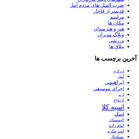
ضرب المثل های مردم آمل
قدیمتر از قاجار
مراسم
مکان ها
هنر و هنرمندان
وبلاگ مدیران
ورزشی
ییلاق ها
آخرین برچسب ها
آب گرم
آمل
ابراهیمی
اجراي موسيقي
اردو
ازدواج
اسپه کلا
اسک
الیمستان
امام زاده
امیر مکرم
بسکتبال