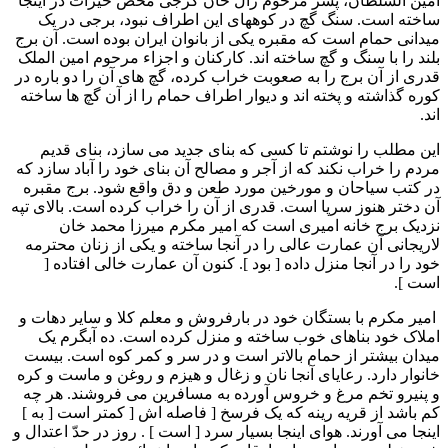
امين السلطان، پسر مرحوم زال خان گرجی محض خيرات در اينجا
ساخته است. سنگ گچ در کوههای اين اطراف نبود، برجی در يک
ميدانی حمام است که مقبره يکی از بانوان ايران بوده است. آن برج
بلند را با سنگ و گچ ساخته اند. کارکنان و اجزاء مرحوم امين الملک
قدری از آن برج را به صعوبت خراب کرده، گچ های آن را دو باره در
کوره گذاشته و پخته اند و ديوار اطراف حمام را از آن گچ ها ساخته
اند.
اين مطلب را نوشتم تا کسی که بنای جديد می سازد، بنای قديم
مردم را خراب نکند که از آجر و مصالح آن بنای خود را آباد سازد که
در کتب سياحان و مورخين مورد طعن و دق واقع شود. برج مقبره
آن دختر هنوز سرپا است. قدری از آن را خراب کرده است. بالای تپه
نزديک برج خانه اميری است که امير مکرم ميرزا محمد خان
لاريجانی آن عمارت عالی را در آنجا ساخته و يکی از زنان محترمه
خود را در آنجا منزل داده [ بود ]. کنون آن عمارت خالی افتاده [
است ].
امير مکرم با بستگان خود در بارفروش و معلم کلا و ساير دهات و
املاک خود بناهای خوب ساخته و منزل کرده است. ده آبگرم يک
ميدان بيشتر از حمام بالاتر است و در سر و کمر کوه است. بيست
خانوار دارد. رعايای آنجا نان و زغال و هيزم و روغن و ماست و کره
و پنيرو تخم مرغ و خروس آورده به مسافرين می فروشند. هر چه
کم باشد از قريه رينه که يک فرسخ [ فاصله اش [ کمتر است [ به ]
اينجا می آورند. هوای اينجا بسيار سرد [ است ] . روز در حدّ اعتدال و