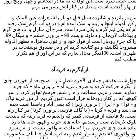
شب خيلی سرد است. اين اوقات که ما در اينجائيم و چهل و پنج روز
از بهار گذشته است متصل در کنار آتش بسر می بريم
من در پانزده و شانزده سال قبل دو بار با شاهزاده عين الملک و
رکن الدوله اينجا و رينه و اسک آمده ام و در دو آب گرم اسک رفته
ام که يکی نيم گرم و يکی سرد است. شرح آن منازل و آب های گرم
و ييلاقات لاريجان و دماوند و پشم 98 « بر وزن حشم « و ميگان 99
را که جزء رودبار است از قول خود و از قول شاهزاده مظهر الدوله
مشروحاً نگاشته و دو کتابچه کرده ام و در صندوق نوشتجات در
طهران است. 100ديگر مجال ندارم که در اين اوراق هم تکرار
مطلب کنم
از آبگرم به قريه آه
چهارشنبه هفدهم جمادی الآخره فصل ثور – صبح بعد از خوردن چای
از آبگرم حرکت کرده به طرف قريه آه « بر وزن ماه » که جزء
دماوند است رانديم. مسافت راه از شش فرسخ تجاوز کرد. از سر
کوهها که در کنار رودخانه هراز است عبور کرديم. از دور قريه نياک
و « نوا » و « ايرا » ( بر وزن زيرا ) که بسی آباد و باصفا است ديده
می شد و قريه « گرنا » ( با گاف فارسی بر وزن کرنا ) در کنار راه
است. بلا فاصله از فرسخی کمتر که رانديم به قريه رينه که پايتخت
بلوک لاريجان است رسيديم. خانه های خوب و قهوه خانه ها دارد.
پياده شده چای خوردم، مرا که عادت به وافور نيست از بس سرد
بود وافوری کشيدم و سوار شدم و به قريه اسک « با الف مکسوره [