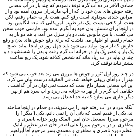
جمادی الآخر در ده آب گرم توقف نمودم که چند بار در آب معدنی
رفته جوش های بدن خود را که از آب مازندران بيرون آمده بود و از
امراض جلدی سوداوی است رفع کنم. هفت بار به حمام رفتم، لکن
هفت بار کافی نيست. يک نفر طبيب آمريکايی که تبعه انگليس بود
در اينجا برای شستن بدن خود به آبگرم آمده بود، فارسی خوب سخن
می گفت . با من مأنوس شد. دو بار منزل من آمد، با هم دو بار به
حمام رفتيم. او اظهار می داشت که برای رفع جوش های بدن و رفع
خارش که از سودا توليد می شود بايد چهل روز در اينجا بماند. صبح
يک بار و عصر يک بار در خزانه آب گرم رفت و بدن را شستشو داد و
چندان نبايد در آب زياد ماند که شخص کلافه شود. يک ربع ساعت
بيشتر نبايد توقف کرد.
در چند روز اول بُثور و جوش ها بيرون می زند بعد خوب می شود که
بهتر از دواهای زيبقی خواهد شد. فی الحقيقه درست بيان می کرد.
اين آب معدنی بسيار داغ است که دست نمی توان در آن گذاشت .
حمّامی آب گرم را از نهر به خزانه می ريزد و آب سرد هم از نهر
ديگر جاری می سازد که به حد اعتدال می رسد.
آنگاه مردم در آب رفته خود را می شويند. دو حمام در اينجا ساخته
اند، يکی از قديم است که بانی آن را نمی دانم، يکی [ ديگر ] را
مرحوم ميرزا اسمعيل خان امين الملک وزير خزانه ناصری و
مظفری برادر مرحوم ميرزا علی اصغر خان صدراعظم و اتابک
اعظم دوره ناصری و مظفری و محمدی پسر مرحوم آقا ابراهيم