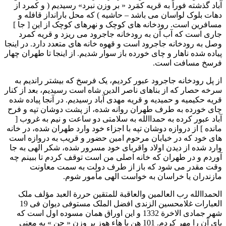
آباد گذشته فوراً به قريه کمَرد « بر وزن نبرد» رسيديم ( و کمرد از
دهات بلوک لواسان می باشد – حاشيه ) که محل بارانداز قافله و
مسافرين است. رودخانه های کوچک و نهرهای کوچک از اين [ جا ]
جاری است که آب آن به رودخانه جاجرود می ريزد و قريه کمرد
وصل به رودخانه جاجرود است و قهوه خانه های متعدد دارد. در اينجا
پياده شده ناهار و چای خورده باز سوار شديم. از اينجا تا طهران چهار
فرسخ مسافت است.
از پل رودخانه جاجرود عبور کرديم، يک فرسخ که بيشتر رانديم به
سرخه حصار که از بناهای ناصر الدين شاه است رسيديم، بعد از کنار
قريه حکيميه و حميديه و قريه مهدی آباد رسيديم. در آنجا پياده شده
چای خورده به طرف طهران روانه شده، از پشت دوشان تپه و فرح
آباد عبور کرده به حمداالله به سلامتی دو ساعت و نيم به غروب [
مانده ] از دروازه دوشان تپه با اجزاء خود وارد طهران شده، در خانه
های خود که در خيابان مرحوم امين حضور و قريب به دروازه است
وارد شده از ديدن اولاد واقربای خود مسرور شده، شکر الهی به جا
آوردم و در طهران که خانه اصلی من است توقف کردم تا ببينم چه
وقت مقدر می شود که باز از طرف دولت به سمت معاونت
مازندران يا خراسان به خواست الهی مأمور شوم.
الحمداالله رب العالمين والعاقبة للمتقين حررة العبد مؤلف ملک
العبارات غلامحسين الزندی افضل الملک مستوفی ديوان فی 19
شهر جمادی الاخرة 1332 و اين اوراق همان مسوده اول است که
پای آن را مهر کردم. 101 هن با هاء هوز بر وزن « جن » به معنی