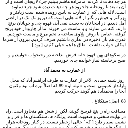
هر چه دهات تا گردنه امامزاده هاشم ببينيم جزء لاريجان است و از
آن به بعد تا رودخانه جاجرود هر چه دهات ديده شود جزء دماوند
است. لاله هايی که از عمارت به پايين روييده شده است زيادتر و
بزرگتر و خوش رنگتر از لاله هايی است که ديروز تک تک در اراضی
آمل ديديم. در اينجا نان به دست نمی آيد، قهوه چی و چوپانان برنج
دارند، کته می سازند و با ماست می خورند. ما از چارودار خود برنج
گرفته، عباس با روغن پلاوی ساخته با تخم مرغ و ماست خورديم.
قدری هم نان ذخيره در آبداری داشتيم صرف کرديم. بيرون از سرما
امکان خواب نداشت. اطاق ها هم خيلی کثيف [ بود ].
در سکوهای پهن قهوه خانه فرش انداخته در رختخواب خوابيديم و
صبح برخاسته نماز خوانده چای خورديم.
از عمارت به محمد آباد
روز شنبه جمادی الآخر از عمارت به طرف ابراهيم آباد که محل
بارانداز عمومی است و « تيله او » 89 که اصلاً تيره آب بود وکنون
آنجا را محمدآباد هم گويند حرکت کرديم
88 اصل: سنکلاغ .
مسافت راه را پنج فرسخ گويند، لکن از شش هم متجاوز است. راه
در نهايت سختی و صعوبت است. پرتگاه ها، سنگستان ها و فراز و
نشيب بسيار دارد [ که ] خالی ازخطر نيست. در کنار رودخانه هراز
از تنگه های پرپيچ و خم حرکت کرديم و در دو طرف سنگ چين جاده