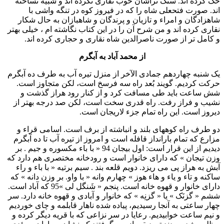
حک کرده اند. سنگ تراشان خوب نقاری نکرده اند و شبيه نساخته
اند. صورت فتحعلی شاه را که در فيروز کوه در تنگه واشی با
شاهزادگان و امراء و تازيان و پرندگان و شاهبازان به حال شکار
نقاری کرده اند و من شرح آن را در اين کتاب نگاشته ام ، خيلی بهتر
و کامل تر از صورت ناصرالدين شاه نقاری و حجاری کرده اند.
از محمد آباد به آبگرم
يک شنبه چهاردهم جمادی الآخر از منزل تيره آب به طرف ده آبگرم
حرکت کرديم. گويند بُعد راه سه فرسخ است، لکن متجاوز است.
شش ساعت بايد طی مسافت کرد و از کنار رود هراز گذشت و
نشيب و فراز رفت. راه قدری سخت است، لکن صد درجه بهتر از
ديروز است. اين راه تمام جزء لاريجان است.
دو طرف راه کوههای بلند و انباشته از برف است. اسامی قراء و
مزارع که تمام بارانداز قافله است و امروز از تيره آب تا ده آبگرم
ديديم از اين قرار است: اول بيجان 94 « با باء مکسوره و جيم . بر
وزن تيجان » که دارای خانوار است و رودخانه مختصری هم دارد که
آبش به هراز پی می ريزد. دويم قلعه بند . سيم برتيه « با باء و راء
ساکنه و تاء و ياء و هاء هوز » چهارم وانه « با واو. بر وزن دانه » که
دارای خانوار و قهوه خانه است. پنجم « شَنگل لی »95 که آباد است.
ششم « گزنَک » يا « گزنِه » که خانوار و آبادی و قهوه خانه دارد. سر
چهار ساعتی به آنجا رسيديم، پياده شده ناهار قابلمه و چای خورديم
و نيم ساعت خوابيديم. رعايا در سر نزاعی که با قريه ديگر کرده و