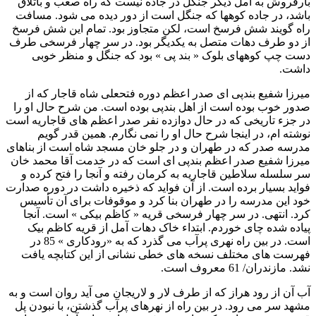
بارفروش به آمل ديگر جنگل در جاده نيست که راه صعب و باتلاق
باشد، در جاده کوهها که جنگل است از دور ديده می شود. مسافت
راه گويند شش فرسخ است، لکن متجاوز بود. تمام اين شش فرسخ
از دو طرف دهات متصل به يکديگر بود. در سر چهار فرسخی طرف
دست چپ کوههای بلوک « بند پی » بود که جنگل و منظر خوبی
داشت.
ميرزا شفيع بندپی ای صدر اعظم دوره فتحعلی شاه قاجار که از
صدور خوب بوده است از اهل بندپی بوده است. من شرح حال او را
در جزء تاريخی که در حال دوازده نفر صدر اعظم های قاجاريه است
نوشته ام، در اينجا شرح حال او را نمی نگارم. همين قدر گويم
مدرسه صدر که در طهران و در جلو خان مسجد شاه است از بناهای
ميرزا شفيع صدر اعظم بندپی ای است که در خدمت آقا محمد خان
سر سلسله سلاطين قاجاريه به کرمان رفته و آنجا را فتح کرده و
فوايد بسيار برده است. از آن فوايد که ذخيره داشت در دوره صدارت
خود اين مدرسه را در طهران بنا کرد و موقوفات برای آن تأسيس
کرد. انتهی. در سر چهار فرسخی قريه « کاظم بيکی » است. آنجا
پياده شده چای خوردم. ابتداء خاک دهات آمل از قريه کاظم بيک
است. در بين راه نهری پرآب می گذرد که به «رودکاری » 85 در
فهرست های مختلف نسخه های خطی نشانی از اين کتابچه يافت
نشد. مازندران/ 61 معروف است.
آب آن از رود هراز که از طرف لار و لاريجان می آيد روان است و به
مشهد سر می رود. در بين راه از نهرهای پرآب گذشتن، با نبودن پل