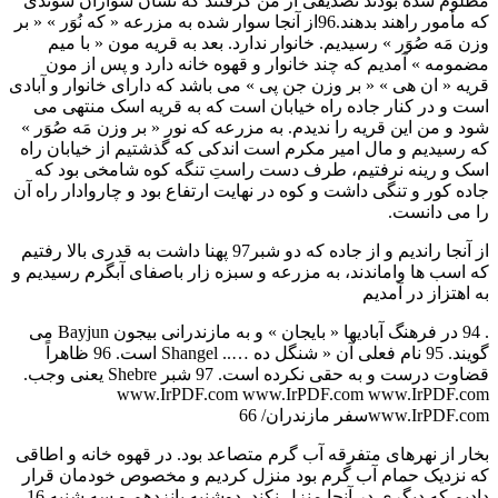
مظلوم شده بودند تصديقی از من گرفتند که نشان سواران سوئدی
که مأمور راهند بدهند.96از آنجا سوار شده به مزرعه « که نُوَر » « بر
وزن مَه صُوَر » رسيديم. خانوار ندارد. بعد به قريه مون « با ميم
مضمومه » آمديم که چند خانوار و قهوه خانه دارد و پس از مون
قريه « ان هی » « بر وزن جن پی » می باشد که دارای خانوار و آبادی
است و در کنار جاده راه خيابان است که به قريه اسک منتهی می
شود و من اين قريه را نديدم. به مزرعه که نور « بر وزن مَه صُوَر »
که رسيديم و مال امير مکرم است اندکی که گذشتيم از خيابان راه
اسک و رينه نرفتيم، طرف دست راستِ تنگه کوه شامخی بود که
جاده کور و تنگی داشت و کوه در نهايت ارتفاع بود و چاروادار راه آن
را می دانست.
از آنجا رانديم و از جاده که دو شبر97 پهنا داشت به قدری بالا رفتيم
که اسب ها واماندند، به مزرعه و سبزه زار باصفای آبگرم رسيديم و
به اهتزاز در آمديم
. 94 در فرهنگ آباديها « بايجان » و به مازندرانی بيجون Bayjun می
گويند. 95 نام فعلی آن « شنگل ده ….. Shangel است. 96 ظاهراً
قضاوت درست و به حقی نکرده است. 97 شبر Shebre يعنی وجب.
www.IrPDF.com www.IrPDF.com www.IrPDF.com
www.IrPDF.comسفر مازندران/ 66
بخار از نهرهای متفرقه آب گرم متصاعد بود. در قهوه خانه و اطاقی
که نزديک حمام آب گرم بود منزل کرديم و مخصوص خودمان قرار
داديم که ديگری در آنجا منزل نکند. دوشنبه پانزدهم و سه شنبه 16