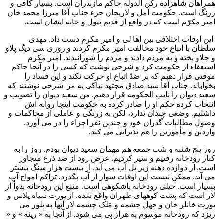
همراهان شاهزاده رکن الدوله حاکم مازندران است. بسيار کافی و
زرنگ است. حکومت آمل و لاريجان جزء جناب آقا ميرزا محمد خان
امير مکرّم است که در واقع از قديم تيول و خانه ايشان است.
اين اوقات اختلافی بين اها لی و امير مکرم دست داد. مهدی
سلطان با اتباع خود مخالفت امير مکرم کردند و روزی سی ديگ پلاو
و چلاو پخته و به مردم دادند و مردم را شورانيدند. امير مکرم
استعفاء از حکومت کرد و شرحی نوشت که کسی را در آنجا حاکم
موقتی قرار دهيم که بر ضدّ اتباع او حرکت نکند و اين فساد را
بخواباند. جناب آقا سيد صادق مجتهد نياکی به من شرحی نوشتند که
سعيد ديوان را نايب الحکومه قرار دهيم. من سعيد ديوان را تصويب و
انتخاب کرده حکم او را صادر کرده به حکومت اينجا روانه اش
داشتيم. وضعی چندان ندارد، لکن به زرنگی و عاملی از محاکمات و
وصول مطالبات گذران خود و چندين نفر اجزاء را در می آورد.
واردين و مأمورين را هم پذيرائی می کند.
روز پنج شنبه و شب جمعه هم مهمان سعيد ديوان بودم. روز را به
کنار رودخانه رفتيم و سير کرديم. عرض رود از صد ذرع متجاوز
است. از دوازده دهنه زير پل آب می آيد. از بيست هزار سنگ بيشتر
می آيد. ممکن نيست اين اوقات سوار از آب بگذرد. تراکم امواج آب
بسيار است. خيلی رودخانه باشکوهی است. منبع اين رودخانه بدواً از
لار است که پشت کوههای طهران واقع شده. از يورت سياه پلاس و
يورت خانلر خان و چهل چشمه و مَلک چشمه لار آبها به پلور می
ريزد که رودخانه موسوم به هراز پی می شود. از آنجا به « رينه » و «