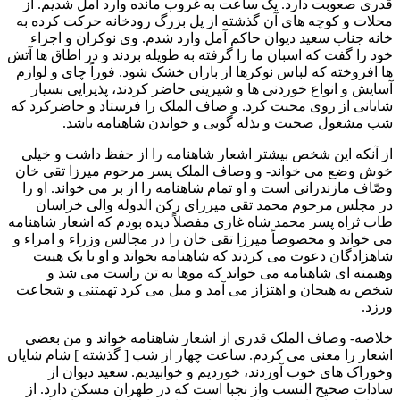
قدری صعوبت دارد. يک ساعت به غروب مانده وارد آمل شديم. از
محلات و کوچه های آن گذشته از پل بزرگ رودخانه حرکت کرده به
خانه جناب سعيد ديوان حاکم آمل وارد شدم. وی نوکران و اجزاء
خود را گفت که اسبان ما را گرفته به طويله بردند و در اطاق ها آتش
ها افروخته که لباس نوکرها از باران خشک شود. فوراً چای و لوازم
آسايش و انواع خوردنی ها و شيرينی حاضر کردند، پذيرايی بسيار
شايانی از روی محبت کرد. و صاف الملک را فرستاد و حاضرکرد که
شب مشغول صحبت و بذله گويی و خواندن شاهنامه باشد.
از آنکه اين شخص بيشتر اشعار شاهنامه را از حفظ داشت و خيلی
خوش وضع می خواند- و وصاف الملک پسر مرحوم ميرزا تقی خان
وصّاف مازندرانی است و او تمام شاهنامه را از بر می خواند. او را
در مجلس مرحوم محمد تقی ميرزای رکن الدوله والی خراسان
طاب ثراه پسر محمد شاه غازی مفصلاً ديده بودم که اشعار شاهنامه
می خواند و مخصوصاً ميرزا تقی خان را در مجالس وزراء و امراء و
شاهزادگان دعوت می کردند که شاهنامه بخواند و او با يک هيبت
وهيمنه ای شاهنامه می خواند که موها به تن راست می شد و
شخص به هيجان و اهتزاز می آمد و ميل می کرد تهمتنی و شجاعت
ورزد.
خلاصه- وصاف الملک قدری از اشعار شاهنامه خواند و من بعضی
اشعار را معنی می کردم. ساعت چهار از شب [ گذشته ] شام شايان
وخوراک های خوب آوردند، خورديم و خوابيديم. سعيد ديوان از
سادات صحيح النسب واز نجبا است که در طهران مسکن دارد. از