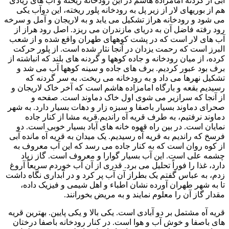
آبی از گردنه امامزاده هاشم در اين رودخانه ريخته و آب های زيادی
هم از بوريهای لار از زير پل به رودخانه پلور ريخته، اين دوآب يکی
می شود و رودخانه هراز تشکيل می يابد و به لاريجان و آمل و سرخه
رود رفته فاضل آن به دريای مازندران می ريزد. اصل رود هراز از
آب های لار است که در پشت کوههای طهران واقع شده و از شعب
البرز است که رحمت يزدان در آنجا نثار شده است. از پلور حرکت
کرده، از ميان رودخانه و جاده کوهها و گردنه های بلند که انباشته از
برف بود عبور کرديم. برف های جاده و سينه کوهها آب می شد و
تشکيل نهرها می داد و به رودخانه می ريخت. به سر گردنه که
رسيديم بقعه و بارگاه امامزاده هاشم است که آخر خاک لاريجان و
از آنجا که سرازير می شوی اول خاک دماوند است. صفحه و
صحرای دماوند بسيار باصفا و سبزه زار و دهات بسيار دارد. به شهر
دماوند نرفتيم، به طرف قريه آه رانديم.قريه مشا از کنار جاده
نمايان است. در بين راه قهوه خانه های آباد بسيار خوبی است. دو
فرسخ که رانديم به قريه آه رسيديم. يک ميدان به قريه آه مانده آبی
از کوه روان است که به کنار جاده می رسد که اين آب معروف به
چشمه علی است. اين آب بسيار گوارا و معروف است. گاز زياد
دارد، غذا را فوراً تحليل می برد. قدری از آن آب خوردم سريعاً آروغ
زدم، به عباس گفتم يک بطراز آن آب پر کرد و در آبداری نگاه داشت
تا به شهر طهران آورده نشان اطباء و اهل شيمی و فيزيک داده،
مقدار گاز آن را معلوم نمايند و به مريض بخورانند.
قريه آه مشتمل بر دو آبادی است. يکی بالا و يکی پايين. بهترين قريه
های باصفا و خوش آب و هوا است. در کنار رودخانه باصفا درختان