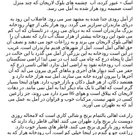
اسک » عبور کرده، آب چشمه های بلوک لاريجان که چند منزل
است ضميمه رود هراز شده به آمل می رسد.
از آمل رودی جدا شده به مشهد سر می رود. فاضلاب اين رود به
دريای مازندران سرازير می گردد. رود هراز يکی از چهار رودخانه
بزرگ مازندران است که به دريای می ريزد. در تابستان که آب کم
می شود اين رودخانه بيشتر از هزار سنگ آب دارد که نصف آن را
اهالی بلوک لاريجان می برند و به زراعات خود می دهند و نصف آن
حق اهالی آمل است. آمل از شهرهای قديم مازندران است. غريب
در اين است رودخانه به اين بزرگی از آمل می گذرد با اين حالت در
آمل تا پنجاه ذرع که چاه می کنند آب در نمی آيد! اراضی سنگستان
است. آب رودخانه نفوذ به اراضی آمل ندارد. اهالی تاسی ذرع که
حفر می کنند ديوار های آجری و بناهای گبری بيرون می آيد که آن
آجرها را بيرون آورده خانه می سازند. آمل سه هزار خانه دارد و
هفتصد دکان، از هر قبيل دکان و بازار خوب دارد. هوای اينجا بسيار
گرم است که اهالی تا يک ماه ديگر ابداً به آمل نمی مانند. در دهات
لاريجان که ييلاق است و هوای 86 سرد دارد می روند، جز زارعين
کسی در شهر نيست. مرکبات خوب و فراوان در آمل به عمل می
آيد که به طهران می آورند.
زارعت اهالی بالتمام برنج و شالی کاری است که لامحاله روزی
دويست بار برنج وارد طهران می کنند. اهالی قاطر زياد دارند که
شبانه روز بارگيری برنج می کنند. قاطر های بسيار خوب دارد.
زراعت جو و گندم در اينجا خيلی کم است. آب رودخانه هراز که به