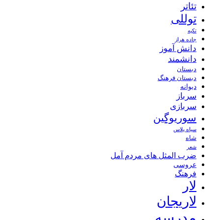
تئاتر
توللی
تکیه
جاده هراز
دانش آموز
دانشمند
دبستان
دبستان فرهنگ
دیوانه
سرباز
سربازی
سوریوگین
سیاه پلاس
شاه
شعر
ضرب المثل های مردم آمل
عروسی
فرهنگ
لار
لاریجان
مدرسه