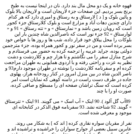
قهوه خانه و يک دو محل مال بند دارد. نان در اينجا نيست به طبخ
برنج بسر برديم. اين صفحات جزء لاريجان است و لاريجان بالا بلوک
و پائين بلوک و [ د ] لارستاق و به رستاق و اميری دارد که هر کدام
دارای چندين دهات آباد و مزارع است و بلوک کلارستاق جزء کجور
است که رويان زمين باشد و « نمارستاق » و « تته رستاق » 91 و «
لوارستاق » 92 جزء نور است که ناصرالدين شاه چندين بار اين
بلوکات را محل ييلاق خود قرار داده، شب ها و روز ها با خواص خود
بسر برده است و من در سفر نور و کجور همراه بوده، جزء مترجمين
دولتی بوده، جرايد عربيه را ترجمه کرده به حضور می فرستادم و
شرح منازل سفر را می نگاشتم و تا هزار چم و کلاردشت و دشت
نظير به عزت و راحتی رفته و با اردوی همايونی به طهران مراجعت
کرده ام و سفرنامه کلاردشت را نوشته در طهران موجود دارم93 و
ناصر الدين شاه در بين منزل امروز در کنار رودخانه هراز، پهلوی
جاده در طرف دست راست در دامنه کوهی که نمايان است امر
کرده است که سنگ تراشان صفحه ای را مسطح و صافی کرده،
صورت او را با چند
89آب گل آلود ). 90 اينک « آب اسک « می گويند. 91 اينک « تترستاق
» گويند. 92 شناخته نشد. 93 سفرنامه فوق الذکر در کتابخانه ای
موجود و معرفی شده است.
نفر از مقربان سواره نقاری کرده [ اند که ] به شکار می روند.
عابرين سبيل بعضی از جوارح سواران را خراشيده و تراشيده اند و