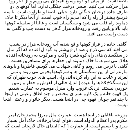
باصفا است. از ميان دو کوه وسيع الميدان می رويم و از کنار رود
هراز حرکت می کنيم. صحرا درخت جنگلی ندارد، اما کوههای دو
طرف جاده درختان جنگلی دارد. خيلی باصفا و طراوت است. تا سه
فرسخ بيشتر از راه را که آمديم راه خوب است. از آنجا ديگر تا خاک
دماوند راه قلب می شود و سنگستان است و غالباً از سلسله کوهها
بايد بالا و پايين رفت و رودخانه هراز گاهی به دست چپ و گاهی به
دست راست می افتد.
گاهی جاده در فراز کوهها واقع شده، آب رودخانه هراز در نشيب
می افتد که سی ذرع و صد ذرع بيشتر به گودال افتاده که اگر مال
در سنگستان های راه کوه بلغزد راکب و مرکوب به رودخانه افتاده
هلاک می شوند. تا خاک دماوند اين خطرها برای مسافرين هست.
گاهی با ترس می رويم و گاهی شهادت می گوييم. قاطرها و يابوهای
مازندرانی از اين سنگستان ها و سرکوهها بخوبی می روند و نمی
لغزند و عادت به اين راه کرده اند، ولی اسب های خوب طهران که
اين سنگلاخ 88 ها را نديده [ اند ]، خالی از لغزش و خطر و زمين
خوردن نيستند. نزديک غروب وارد منزل موسوم به عمارت شديم.
يک قهوه خانه و يک کاروانسرای مختصر و چند اطاق رعيتی در اينجا
با چند نفر چوپان قهوه چی در اينجا هست، ديگر خانوار و رعيتی اينجا
نيست.
مزرعه ناقابلی در اينجا هست. عمارت مال ميرزا محمد خان امير
مکرم پدر اعظام الدوله است. هوای اينجا برخلاف خاک آمل بسيار
سرد و با نسيم است. از عمارت [ که ] ابتدای خاک لاريجان است که