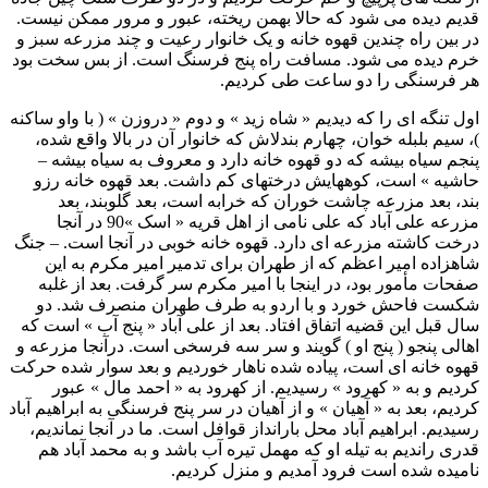
قديم ديده می شود که حالا بهمن ريخته، عبور و مرور ممکن نيست.
در بين راه چندين قهوه خانه و يک خانوار رعيت و چند مزرعه سبز و
خرم ديده می شود. مسافت راه پنج فرسنگ است. از بس سخت بود
هر فرسنگی را دو ساعت طی کرديم.
اول تنگه ای را که ديديم « شاه زيد » و دوم « دروزن » ( با واو ساکنه
)، سيم بلبله خوان، چهارم بندلاش که خانوار آن در بالا واقع شده،
پنجم سياه بيشه که دو قهوه خانه دارد و معروف به سياه بيشه –
حاشيه » است، کوههايش درختهای کم داشت. بعد قهوه خانه رزو
بند، بعد مزرعه چاشت خوران که خرابه است، بعد گلوبند، بعد
مزرعه علی آباد که علی نامی از اهل قريه « اسک »90 در آنجا
درخت کاشته مزرعه ای دارد. قهوه خانه خوبی در آنجا است. – جنگ
شاهزاده امير اعظم که از طهران برای تدمير امير مکرم به اين
صفحات مأمور بود، در اينجا با امير مکرم سر گرفت. بعد از غلبه
شکست فاحش خورد و با اردو به طرف طهران منصرف شد. دو
سال قبل اين قضيه اتفاق افتاد. بعد از علی آباد « پنج آب » است که
اهالی پنجو ( پنج او ) گويند و سر سه فرسخی است. درآنجا مزرعه و
قهوه خانه ای است، پياده شده ناهار خورديم و بعد سوار شده حرکت
کرديم و به « کهرود » رسيديم. از کهرود به « احمد مال » عبور
کرديم، بعد به « آهيان » و از آهيان در سر پنج فرسنگی به ابراهيم آباد
رسيديم. ابراهيم آباد محل بارانداز قوافل است. ما در آنجا نمانديم،
قدری رانديم به تيله او که مهمل تيره آب باشد و به محمد آباد هم
ناميده شده است فرود آمديم و منزل کرديم.