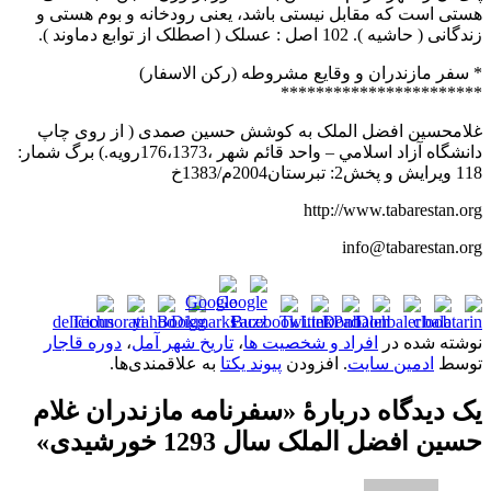
هستی است که مقابل نيستی باشد، يعنی رودخانه و بوم هستی و
زندگانی ( حاشيه ). 102 اصل : عسلک ( اصطلک از توابع دماوند ).
* سفر مازندران و وقايع مشروطه (رکن الاسفار)
***********************
غلامحسين افضل الملک به کوشش حسين صمدی ( از روی چاپ
دانشگاه آزاد اسلامي – واحد قائم شهر ،176،1373رويه.) برگ شمار:
118 ويرايش و پخش2: تبرستان2004م/1383خ
http://www.tabarestan.org
info@tabarestan.org
نوشته شده در
افراد و شخصیت ها
،
تاریخ شهر آمل
،
دوره قاجار
توسط
ادمین سایت
. افزودن
پیوند یکتا
به علاقمندی‌ها.
یک دیدگاه دربارهٔ «
سفرنامه مازندران غلام
حسین افضل الملک سال 1293 خورشیدی
»