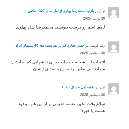
نهال
در
بازدید محمدرضا پهلوی از آمل سال 1327 عکس 1
28 نوامبر 2025
لطفا اسم رو درست بنویسید محمدرضا شاه پهلوی
رضا قویمی
در
حسن غفاري ايرائي هنرپيشه دهه 40 سينماي ايران
30 سپتامبر 2025
انتخاب ابن شخصیت جالب برای نقشهایی که به ایشان
میدادند بی نظیر بود به ویژه صدای ایشان
امیر
در
نقشه آمل – سال 1328
30 سپتامبر 2025
سلام وقت بخیر، نقشه قدیمی تر از این هم موجود
هست یا خیر؟