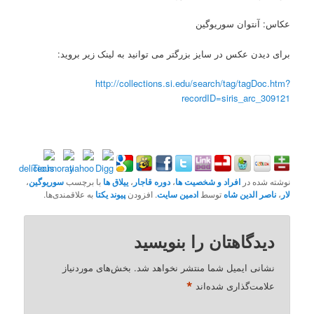
عکاس: آنتوان سوریوگین
برای دیدن عکس در سایز بزرگتر می توانید به لینک زیر بروید:
http://collections.si.edu/search/tag/tagDoc.htm?
recordID=siris_arc_309121
نوشته شده در
افراد و شخصیت ها
،
دوره قاجار
،
ییلاق ها
با برچسب
سوریوگین
،
لار
،
ناصر الدین شاه
توسط
ادمین سایت
. افزودن
پیوند یکتا
به علاقمندی‌ها.
دیدگاهتان را بنویسید
نشانی ایمیل شما منتشر نخواهد شد.
بخش‌های موردنیاز
*
علامت‌گذاری شده‌اند