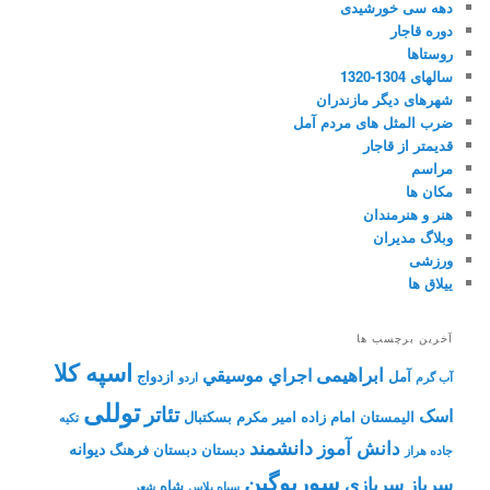
دهه سی خورشیدی
دوره قاجار
روستاها
سالهای 1304-1320
شهرهای دیگر مازندران
ضرب المثل های مردم آمل
قدیمتر از قاجار
مراسم
مکان ها
هنر و هنرمندان
وبلاگ مدیران
ورزشی
ییلاق ها
آخرین برچسب ها
اسپه کلا
ابراهیمی
اجراي موسيقي
آمل
ازدواج
آب گرم
اردو
توللی
تئاتر
اسک
الیمستان
امام زاده
امیر مکرم
بسکتبال
تکیه
دانشمند
دانش آموز
دیوانه
دبستان
دبستان فرهنگ
جاده هراز
سوریوگین
سرباز
سربازی
شاه
سیاه پلاس
شعر