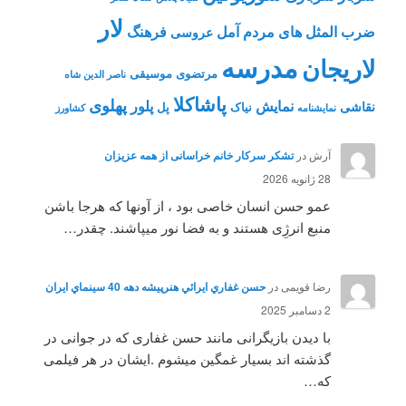
لار
ضرب المثل های مردم آمل
فرهنگ
عروسی
مدرسه
لاریجان
مرتضوی
موسیقی
ناصر الدین شاه
پاشاکلا
پهلوی
نمایش
پلور
نقاشی
نیاک
پل
نمايشنامه
کشاورز
آرش
در
تشکر سرکار خانم خراسانی از همه عزیزان
28 ژانویه 2026
عمو حسن انسان خاصی بود ، از آونها که هرجا باشن
منبع انرژِی هستند و به فضا نور میپاشند. چقدر…
رضا قویمی
در
حسن غفاري ايرائي هنرپيشه دهه 40 سينماي ايران
2 دسامبر 2025
با دیدن بازیگرانی مانند حسن غفاری که در جوانی در
گذشته اند بسیار غمگین میشوم .ایشان در هر فیلمی
که…