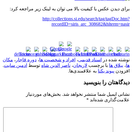
برای دیدن عکس با کیفیت بالا می توان به لینک زیر مراجعه کرد:
http://collections.si.edu/search/tag/tagDoc.htm?
recordID=siris_arc_308682&hlterm=nasir
نوشته شده در
اسناد قدیمی
،
افراد و شخصیت ها
،
دوره قاجار
،
مکان
ها
،
ییلاق ها
با برچسب
لاریجان
،
ناصر الدین شاه
توسط
ادمین سایت
.
افزودن
پیوند یکتا
به علاقمندی‌ها.
دیدگاهتان را بنویسید
نشانی ایمیل شما منتشر نخواهد شد.
بخش‌های موردنیاز
علامت‌گذاری شده‌اند
*