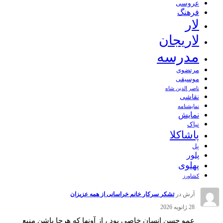
عروسی
فرهنگ
لار
لاریجان
مدرسه
مرتضوی
موسیقی
ناصر الدین شاه
نقاشی
نمايشنامه
نمایش
نیاک
پاشاکلا
پل
پلور
پهلوی
کشاورز
آرش
در
تشکر سرکار خانم خراسانی از همه عزیزان
28 ژانویه 2026
عمو حسن انسان خاصی بود ، از آونها که هرجا باشن منبع