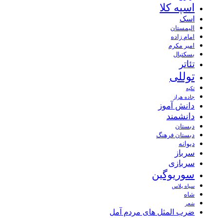
اسپه کلا
اسک
الیمستان
امام زاده
امیر مکرم
بسکتبال
تئاتر
توللی
تکیه
جاده هراز
دانش آموز
دانشمند
دبستان
دبستان فرهنگ
دیوانه
سرباز
سربازی
سوریوگین
سیاه پلاس
شاه
شعر
ضرب المثل های مردم آمل