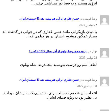
انرژِی هستند و به فضا نور میپاشند. چقدر…
رضا قویمی
در
حسن غفاري ايرائي هنرپيشه دهه 40 سينماي ايران
2 دسامبر 2025
با دیدن بازیگرانی مانند حسن غفاری که در جوانی در گذشته اند
بسیار غمگین میشوم .ایشان در هر فیلمی که…
نهال
در
بازدید محمدرضا پهلوی از آمل سال 1327 عکس 1
28 نوامبر 2025
لطفا اسم رو درست بنویسید محمدرضا شاه پهلوی
رضا قویمی
در
حسن غفاري ايرائي هنرپيشه دهه 40 سينماي ايران
30 سپتامبر 2025
انتخاب ابن شخصیت جالب برای نقشهایی که به ایشان میدادند
بی نظیر بود به ویژه صدای ایشان