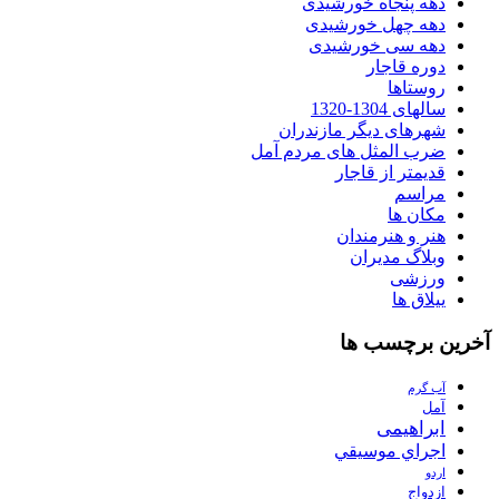
دهه پنجاه خورشیدی
دهه چهل خورشیدی
دهه سی خورشیدی
دوره قاجار
روستاها
سالهای 1304-1320
شهرهای دیگر مازندران
ضرب المثل های مردم آمل
قدیمتر از قاجار
مراسم
مکان ها
هنر و هنرمندان
وبلاگ مدیران
ورزشی
ییلاق ها
آخرین برچسب ها
آب گرم
آمل
ابراهیمی
اجراي موسيقي
اردو
ازدواج