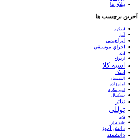
ییلاق ها
آخرین برچسب ها
آب گرم
آمل
ابراهیمی
اجراي موسيقي
اردو
ازدواج
اسپه کلا
اسک
الیمستان
امام زاده
امیر مکرم
بسکتبال
تئاتر
توللی
تکیه
جاده هراز
دانش آموز
دانشمند