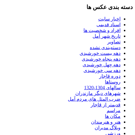
دسته بندی عکس ها
اخبار سایت
اسناد قدیمی
افراد و شخصیت ها
تاریخ شهر آمل
تصاویر
دسته‌بندی نشده
دهه بیست خورشیدی
دهه پنجاه خورشیدی
دهه چهل خورشیدی
دهه سی خورشیدی
دوره قاجار
روستاها
سالهای 1304-1320
شهرهای دیگر مازندران
ضرب المثل های مردم آمل
قدیمتر از قاجار
مراسم
مکان ها
هنر و هنرمندان
وبلاگ مدیران
ورزشی