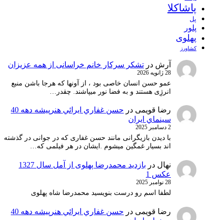
پاشاکلا
پل
پلور
پهلوی
کشاورز
آرش
در
تشکر سرکار خانم خراسانی از همه عزیزان
28 ژانویه 2026
عمو حسن انسان خاصی بود ، از آونها که هرجا باشن منبع
انرژِی هستند و به فضا نور میپاشند. چقدر…
رضا قویمی
در
حسن غفاري ايرائي هنرپيشه دهه 40
سينماي ايران
2 دسامبر 2025
با دیدن بازیگرانی مانند حسن غفاری که در جوانی در گذشته
اند بسیار غمگین میشوم .ایشان در هر فیلمی که…
نهال
در
بازدید محمدرضا پهلوی از آمل سال 1327
عکس 1
28 نوامبر 2025
لطفا اسم رو درست بنویسید محمدرضا شاه پهلوی
رضا قویمی
در
حسن غفاري ايرائي هنرپيشه دهه 40