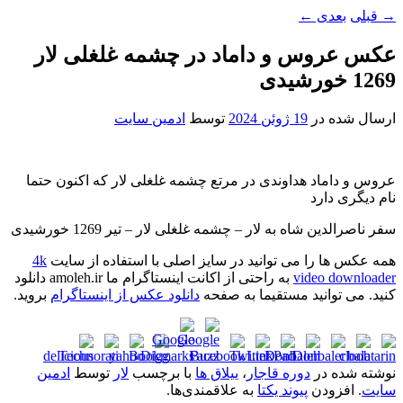
→
قبلی
بعدی
←
عکس عروس و داماد در چشمه غلغلی لار
1269 خورشیدی
ارسال شده در
19 ژوئن 2024
توسط
ادمین سایت
عروس و داماد هداوندی در مرتع چشمه غلغلی لار که اکنون حتما
نام دیگری دارد
سفر ناصرالدین شاه به لار – چشمه غلغلی لار – تیر 1269 خورشیدی
همه عکس ها را می توانید در سایز اصلی با استفاده از سایت
4k
video downloader
به راحتی از اکانت اینستاگرام ما amoleh.ir دانلود
کنید. می توانید مستقیما به صفحه
دانلود عکس از اینستاگرام
بروید.
نوشته شده در
دوره قاجار
،
ییلاق ها
با برچسب
لار
توسط
ادمین
سایت
. افزودن
پیوند یکتا
به علاقمندی‌ها.