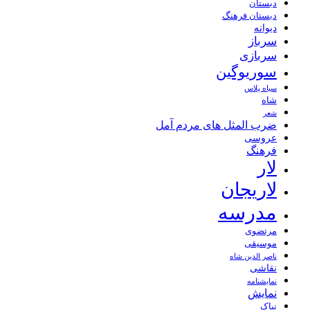
دبستان
دبستان فرهنگ
دیوانه
سرباز
سربازی
سوریوگین
سیاه پلاس
شاه
شعر
ضرب المثل های مردم آمل
عروسی
فرهنگ
لار
لاریجان
مدرسه
مرتضوی
موسیقی
ناصر الدین شاه
نقاشی
نمايشنامه
نمایش
نیاک