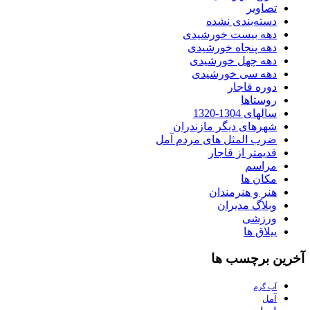
تصاویر
دسته‌بندی نشده
دهه بیست خورشیدی
دهه پنجاه خورشیدی
دهه چهل خورشیدی
دهه سی خورشیدی
دوره قاجار
روستاها
سالهای 1304-1320
شهرهای دیگر مازندران
ضرب المثل های مردم آمل
قدیمتر از قاجار
مراسم
مکان ها
هنر و هنرمندان
وبلاگ مدیران
ورزشی
ییلاق ها
آخرین برچسب ها
آب گرم
آمل