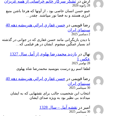
آرش
در
تشکر سرکار خانم خراسانی از همه عزیزان
28 ژانویه 2026
عمو حسن انسان خاصی بود ، از آونها که هرجا باشن منبع
انرژِی هستند و به فضا نور میپاشند. چقدر…
رضا قویمی
در
حسن غفاري ايرائي هنرپيشه دهه 40
سينماي ايران
2 دسامبر 2025
با دیدن بازیگرانی مانند حسن غفاری که در جوانی در گذشته
اند بسیار غمگین میشوم .ایشان در هر فیلمی که…
نهال
در
بازدید محمدرضا پهلوی از آمل سال 1327
عکس 1
28 نوامبر 2025
لطفا اسم رو درست بنویسید محمدرضا شاه پهلوی
رضا قویمی
در
حسن غفاري ايرائي هنرپيشه دهه 40
سينماي ايران
30 سپتامبر 2025
انتخاب ابن شخصیت جالب برای نقشهایی که به ایشان
میدادند بی نظیر بود به ویژه صدای ایشان
امیر
در
نقشه آمل – سال 1328
30 سپتامبر 2025