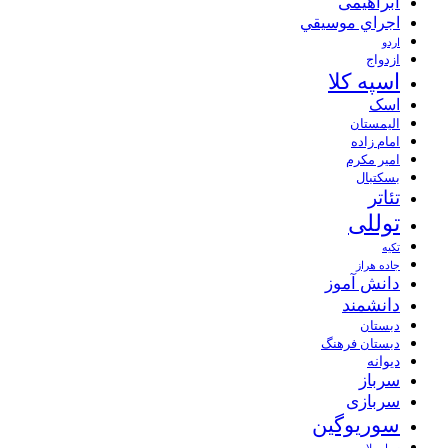
ابراهیمی
اجراي موسيقي
اردو
ازدواج
اسپه کلا
اسک
الیمستان
امام زاده
امیر مکرم
بسکتبال
تئاتر
توللی
تکیه
جاده هراز
دانش آموز
دانشمند
دبستان
دبستان فرهنگ
دیوانه
سرباز
سربازی
سوریوگین