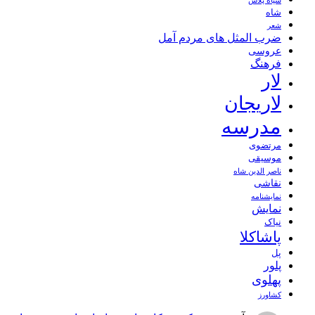
سیاه پلاس
شاه
شعر
ضرب المثل های مردم آمل
عروسی
فرهنگ
لار
لاریجان
مدرسه
مرتضوی
موسیقی
ناصر الدین شاه
نقاشی
نمايشنامه
نمایش
نیاک
پاشاکلا
پل
پلور
پهلوی
کشاورز