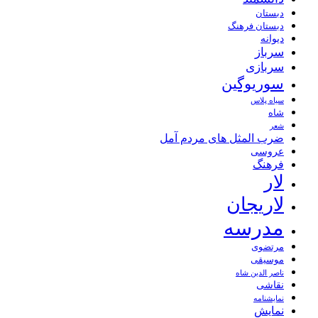
دبستان
دبستان فرهنگ
دیوانه
سرباز
سربازی
سوریوگین
سیاه پلاس
شاه
شعر
ضرب المثل های مردم آمل
عروسی
فرهنگ
لار
لاریجان
مدرسه
مرتضوی
موسیقی
ناصر الدین شاه
نقاشی
نمايشنامه
نمایش