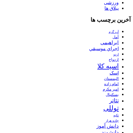
ورزشی
ییلاق ها
آخرین برچسب ها
آب گرم
آمل
ابراهیمی
اجراي موسيقي
اردو
ازدواج
اسپه کلا
اسک
الیمستان
امام زاده
امیر مکرم
بسکتبال
تئاتر
توللی
تکیه
جاده هراز
دانش آموز
دانشمند