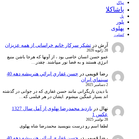
نیاک
پاشاکلا
پل
پلور
پهلوی
کشاورز
آرش
در
تشکر سرکار خانم خراسانی از همه عزیزان
28 ژانویه 2026
عمو حسن انسان خاصی بود ، از آونها که هرجا باشن منبع
انرژِی هستند و به فضا نور میپاشند. چقدر…
رضا قویمی
در
حسن غفاري ايرائي هنرپيشه دهه 40
سينماي ايران
2 دسامبر 2025
با دیدن بازیگرانی مانند حسن غفاری که در جوانی در گذشته
اند بسیار غمگین میشوم .ایشان در هر فیلمی که…
نهال
در
بازدید محمدرضا پهلوی از آمل سال 1327
عکس 1
28 نوامبر 2025
لطفا اسم رو درست بنویسید محمدرضا شاه پهلوی
رضا قویمی
در
حسن غفاري ايرائي هنرپيشه دهه 40