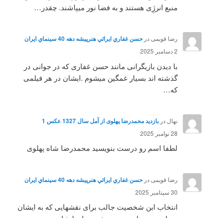
منبع انرژِی هستند و به فضا نور میپاشند. چقدر…
رضا قویمی
در
حسن غفاري ايرائي هنرپيشه دهه 40 سينماي ايران
2 دسامبر 2025
با دیدن بازیگرانی مانند حسن غفاری که در جوانی در
گذشته اند بسیار غمگین میشوم .ایشان در هر فیلمی
که…
نهال
در
بازدید محمدرضا پهلوی از آمل سال 1327 عکس 1
28 نوامبر 2025
لطفا اسم رو درست بنویسید محمدرضا شاه پهلوی
رضا قویمی
در
حسن غفاري ايرائي هنرپيشه دهه 40 سينماي ايران
30 سپتامبر 2025
انتخاب ابن شخصیت جالب برای نقشهایی که به ایشان