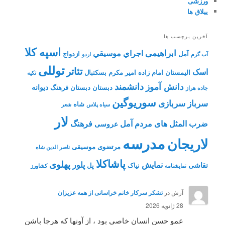
ورزشی
ییلاق ها
آخرین برچسب ها
اسپه کلا
ابراهیمی
اجراي موسيقي
آمل
ازدواج
آب گرم
اردو
توللی
تئاتر
اسک
الیمستان
امام زاده
امیر مکرم
بسکتبال
تکیه
دانشمند
دانش آموز
دیوانه
دبستان
دبستان فرهنگ
جاده هراز
سوریوگین
سرباز
سربازی
شاه
سیاه پلاس
شعر
لار
ضرب المثل های مردم آمل
فرهنگ
عروسی
مدرسه
لاریجان
مرتضوی
موسیقی
ناصر الدین شاه
پاشاکلا
پهلوی
نمایش
پلور
نقاشی
نیاک
پل
نمايشنامه
کشاورز
آرش
در
تشکر سرکار خانم خراسانی از همه عزیزان
28 ژانویه 2026
عمو حسن انسان خاصی بود ، از آونها که هرجا باشن