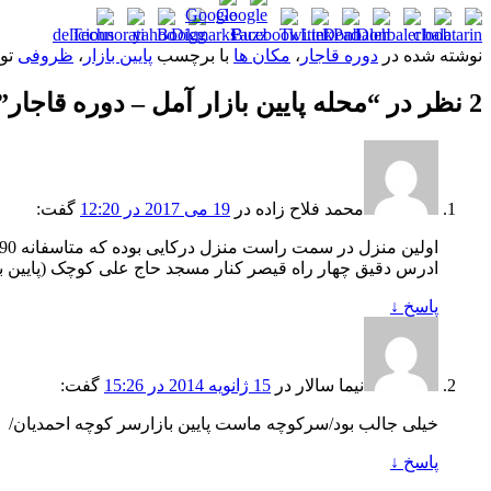
نوشته شده در
دوره قاجار
،
مکان ها
با برچسب
پایین بازار
،
ظروفی
تو
2 نظر در “
محله پایین بازار آمل – دوره قاجار
”
محمد فلاح زاده
در
19 می 2017 در 12:20
گفت:
اولین منزل در سمت راست منزل درکایی بوده که متاسفانه 90درصد این منزلها آپارتمان شده است
ادرس دقیق چهار راه قیصر کنار مسجد حاج علی کوچک (پایین با
پاسخ
↓
نیما سالار
در
15 ژانویه 2014 در 15:26
گفت:
خیلی جالب بود/سرکوچه ماست پایین بازارسر کوچه احمدیان/
پاسخ
↓