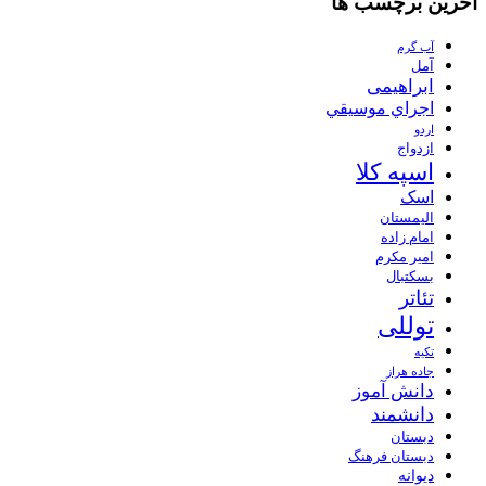
آخرین برچسب ها
آب گرم
آمل
ابراهیمی
اجراي موسيقي
اردو
ازدواج
اسپه کلا
اسک
الیمستان
امام زاده
امیر مکرم
بسکتبال
تئاتر
توللی
تکیه
جاده هراز
دانش آموز
دانشمند
دبستان
دبستان فرهنگ
دیوانه