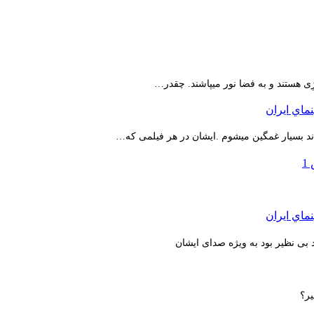
ِی هستند و به فضا نور میپاشند. چقدر…
اند بسیار غمگین میشوم .ایشان در هر فیلمی که…
بی نظیر بود به ویژه صدای ایشان
یر؟