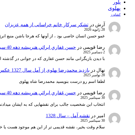
پلور
پهلوی
کشاورز
آرش
در
تشکر سرکار خانم خراسانی از همه عزیزان
28 ژانویه 2026
عمو حسن انسان خاصی بود ، از آونها که هرجا باشن منبع انرژ
رضا قویمی
در
حسن غفاري ايرائي هنرپيشه دهه 40 سينماي ايران
2 دسامبر 2025
با دیدن بازیگرانی مانند حسن غفاری که در جوانی در گذشته 
نهال
در
بازدید محمدرضا پهلوی از آمل سال 1327 عکس 1
28 نوامبر 2025
لطفا اسم رو درست بنویسید محمدرضا شاه پهلوی
رضا قویمی
در
حسن غفاري ايرائي هنرپيشه دهه 40 سينماي ايران
30 سپتامبر 2025
انتخاب ابن شخصیت جالب برای نقشهایی که به ایشان میدادند 
امیر
در
نقشه آمل – سال 1328
30 سپتامبر 2025
سلام وقت بخیر، نقشه قدیمی تر از این هم موجود هست یا خ