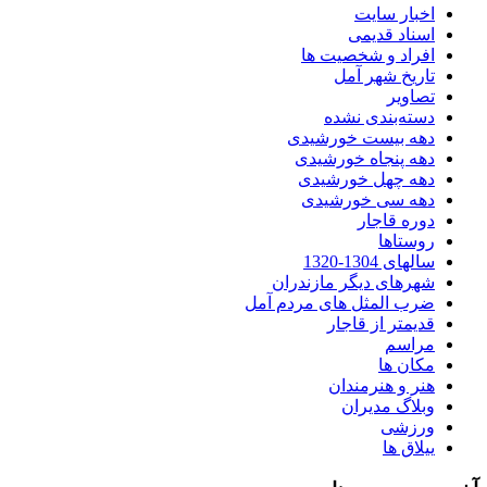
اخبار سایت
اسناد قدیمی
افراد و شخصیت ها
تاریخ شهر آمل
تصاویر
دسته‌بندی نشده
دهه بیست خورشیدی
دهه پنجاه خورشیدی
دهه چهل خورشیدی
دهه سی خورشیدی
دوره قاجار
روستاها
سالهای 1304-1320
شهرهای دیگر مازندران
ضرب المثل های مردم آمل
قدیمتر از قاجار
مراسم
مکان ها
هنر و هنرمندان
وبلاگ مدیران
ورزشی
ییلاق ها