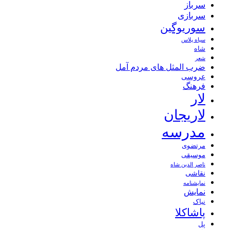
سرباز
سربازی
سوریوگین
سیاه پلاس
شاه
شعر
ضرب المثل های مردم آمل
عروسی
فرهنگ
لار
لاریجان
مدرسه
مرتضوی
موسیقی
ناصر الدین شاه
نقاشی
نمايشنامه
نمایش
نیاک
پاشاکلا
پل