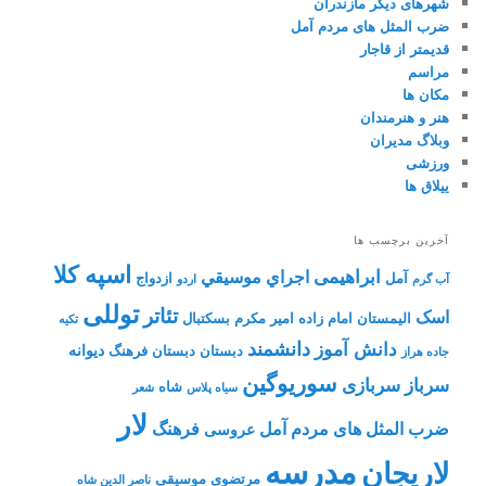
شهرهای دیگر مازندران
ضرب المثل های مردم آمل
قدیمتر از قاجار
مراسم
مکان ها
هنر و هنرمندان
وبلاگ مدیران
ورزشی
ییلاق ها
آخرین برچسب ها
اسپه کلا
ابراهیمی
اجراي موسيقي
آمل
ازدواج
آب گرم
اردو
توللی
تئاتر
اسک
الیمستان
امام زاده
امیر مکرم
بسکتبال
تکیه
دانشمند
دانش آموز
دیوانه
دبستان
دبستان فرهنگ
جاده هراز
سوریوگین
سرباز
سربازی
شاه
سیاه پلاس
شعر
لار
ضرب المثل های مردم آمل
فرهنگ
عروسی
مدرسه
لاریجان
مرتضوی
موسیقی
ناصر الدین شاه