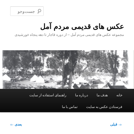
پرش
به
جست‌و
محتوای
اصلی
عکس های قدیمی مردم آمل
مجموعه عکس های قدیمی مردم آمل – از دوره قاجار تا دهه پنجاه خورشیدی
فهرست
خانه
هدف ما
درباره ما
راهنمای استفاده از سایت
اصلی
فرستادن عکس به سایت
تماس با ما
ناوبری
→
قبلی
بعدی
←
نوشته