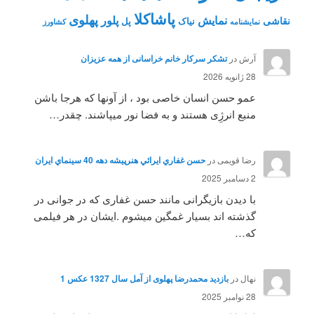
پاشاکلا
پهلوی
نمایش
پلور
نقاشی
نیاک
پل
نمايشنامه
کشاورز
آرش
در
تشکر سرکار خانم خراسانی از همه عزیزان
28 ژانویه 2026
عمو حسن انسان خاصی بود ، از آونها که هرجا باشن
منبع انرژِی هستند و به فضا نور میپاشند. چقدر…
رضا قویمی
در
حسن غفاري ايرائي هنرپيشه دهه 40 سينماي ايران
2 دسامبر 2025
با دیدن بازیگرانی مانند حسن غفاری که در جوانی در
گذشته اند بسیار غمگین میشوم .ایشان در هر فیلمی
که…
نهال
در
بازدید محمدرضا پهلوی از آمل سال 1327 عکس 1
28 نوامبر 2025