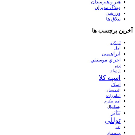
هنر و هنرمندان
وبلاگ مدیران
ورزشی
ییلاق ها
آخرین برچسب ها
آب گرم
آمل
ابراهیمی
اجراي موسيقي
اردو
ازدواج
اسپه کلا
اسک
الیمستان
امام زاده
امیر مکرم
بسکتبال
تئاتر
توللی
تکیه
جاده هراز