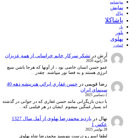
نمايشنامه
نمایش
نیاک
پاشاکلا
پل
پلور
پهلوی
کشاورز
آرش
در
تشکر سرکار خانم خراسانی از همه عزیزان
28 ژانویه 2026
عمو حسن انسان خاصی بود ، از آونها که هرجا باشن منبع
انرژِی هستند و به فضا نور میپاشند. چقدر…
رضا قویمی
در
حسن غفاري ايرائي هنرپيشه دهه 40
سينماي ايران
2 دسامبر 2025
با دیدن بازیگرانی مانند حسن غفاری که در جوانی در گذشته
اند بسیار غمگین میشوم .ایشان در هر فیلمی که…
نهال
در
بازدید محمدرضا پهلوی از آمل سال 1327
عکس 1
28 نوامبر 2025
لطفا اسم رو درست بنویسید محمدرضا شاه پهلوی