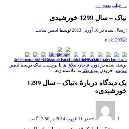
→
قبلی
بعدی
←
نیاک – سال 1299 خورشیدی
ارسال شده در
18 آوریل 2013
توسط
ادمین سایت
نوشته شده در
دوره قاجار
،
ییلاق ها
با برچسب
نیاک
توسط
ادمین
سایت
. افزودن
پیوند یکتا
به علاقمندی‌ها.
یک دیدگاه دربارهٔ «
نیاک – سال 1299
خورشیدی
»
azb
در
11 فوریه 2014 در 13:50
گفت:
متشکرم از اینکه قدیم شهر امل را به یاد ما اوردید.