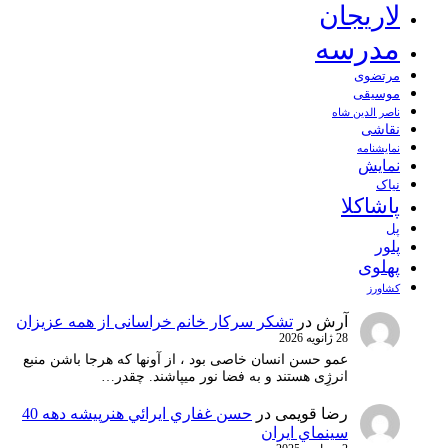
لاریجان
مدرسه
مرتضوی
موسیقی
ناصر الدین شاه
نقاشی
نمايشنامه
نمایش
نیاک
پاشاکلا
پل
پلور
پهلوی
کشاورز
آرش
در
تشکر سرکار خانم خراسانی از همه عزیزان
28 ژانویه 2026
عمو حسن انسان خاصی بود ، از آونها که هرجا باشن منبع
انرژِی هستند و به فضا نور میپاشند. چقدر…
رضا قویمی
در
حسن غفاري ايرائي هنرپيشه دهه 40
سينماي ايران