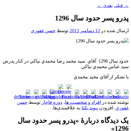
→
قبلی
بعدی
←
پدرو پسر حدود سال 1296
ارسال شده در
12 دسامبر 2013
توسط
حسن غفوري
حدود سال 1296 آقاي سيد محمد رضا محمدي نياکي در کنار پدرش
سيد عباس محمدي نياکي
با تشکر از آقاي مجيد محمدي
نوشته شده در
افراد و شخصیت ها
،
دوره قاجار
توسط
حسن
غفوري
. افزودن
پیوند یکتا
به علاقمندی‌ها.
یک دیدگاه دربارهٔ «
پدرو پسر حدود سال
»
1296