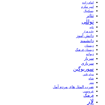
امام زاده
امیر مکرم
بسکتبال
تئاتر
توللی
تکیه
جاده هراز
دانش آموز
دانشمند
دبستان
دبستان فرهنگ
دیوانه
سرباز
سربازی
سوریوگین
سیاه پلاس
شاه
شعر
ضرب المثل های مردم آمل
عروسی
فرهنگ
لار