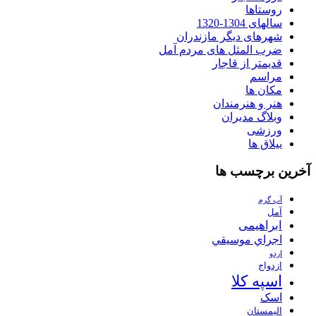
روستاها
سالهای 1304-1320
شهرهای دیگر مازندران
ضرب المثل های مردم آمل
قدیمتر از قاجار
مراسم
مکان ها
هنر و هنرمندان
وبلاگ مدیران
ورزشی
ییلاق ها
آخرین برچسب ها
آب گرم
آمل
ابراهیمی
اجراي موسيقي
اردو
ازدواج
اسپه کلا
اسک
الیمستان