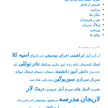
قدیمتر از قاجار
مراسم
مکان ها
هنر و هنرمندان
وبلاگ مدیران
ورزشی
ییلاق ها
آخرین برچسب ها
اسپه کلا
ابراهیمی
اجراي موسيقي
آمل
ازدواج
آب گرم
اردو
توللی
تئاتر
اسک
الیمستان
امام زاده
امیر مکرم
بسکتبال
تکیه
دانشمند
دانش آموز
دیوانه
دبستان
دبستان فرهنگ
جاده هراز
سوریوگین
سرباز
سربازی
شاه
سیاه پلاس
شعر
لار
ضرب المثل های مردم آمل
فرهنگ
عروسی
مدرسه
لاریجان
مرتضوی
موسیقی
ناصر الدین شاه