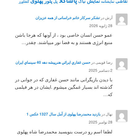
پاشاکلا
پهلوی
نمایش
پلور
نقاشی
نیاک
پل
نمايشنامه
کشاورز
آرش
در
تشکر سرکار خانم خراسانی از همه عزیزان
28 ژانویه 2026
عمو حسن انسان خاصی بود ، از آونها که هرجا باشن
منبع انرژِی هستند و به فضا نور میپاشند. چقدر…
رضا قویمی
در
حسن غفاري ايرائي هنرپيشه دهه 40 سينماي ايران
2 دسامبر 2025
با دیدن بازیگرانی مانند حسن غفاری که در جوانی در
گذشته اند بسیار غمگین میشوم .ایشان در هر فیلمی
که…
نهال
در
بازدید محمدرضا پهلوی از آمل سال 1327 عکس 1
28 نوامبر 2025
لطفا اسم رو درست بنویسید محمدرضا شاه پهلوی