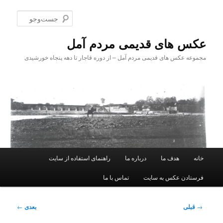
پرش
به
جست‌و
محتوای
اصلی
عکس های قدیمی مردم آمل
مجموعه عکس های قدیمی مردم آمل – از دوره قاجار تا دهه پنجاه خورشیدی
فهرست
خانه
هدف ما
درباره ما
راهنمای استفاده از سایت
اصلی
فرستادن عکس به سایت
تماس با ما
ناوبری
→
قبلی
بعدی
←
نوشته