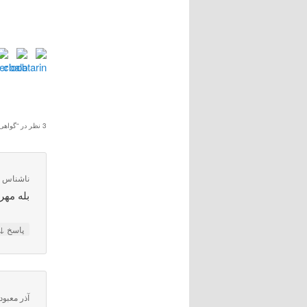
3 نظر در “
گواهی م
ناشناس
د
بله مهر
↓
پاسخ
آذر معبود