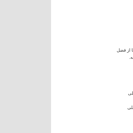
 از فضل
.
العلی
لی