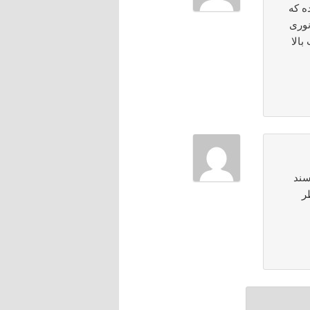
ه که
نوری
الا
سند
ر