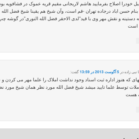
بل خودرا اصلاح بفرمایید هاشم لاریجانی مقیم قریه عموک در فشافویه بود
بنام حسن اباد درجاده تهران -قم است، وآن شیخ هم یقینا شیخ فضل الله 
دستینه و نقش مهر وی با قید”لدی الاحقر فضل الله النوری”در گوشه چپ ب
 است
نبی زاده
در
5 آگوست 2013 در 13:59
گفت:
های که هنوز اداره ثبت اسناد وجود نداشت املاک را علما مهر می کردن و 
لات توسط علما تایید میشد شیخ فضل الله مورد نظر همان شیخ مورد نظ
 هست