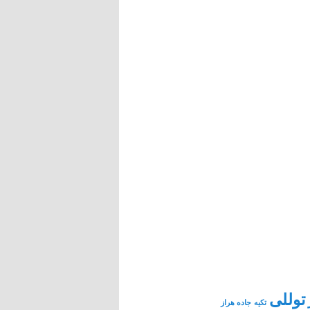
توللی
تکیه
جاده هراز