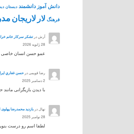
دانشمند
دانش آموز
دبستان
دبس
مدر
لاریجان
لار
فرهنگ
آرش
در
تشکر سرکار خانم خراس
28 ژانویه 2026
عمو حسن انسان خاصی بود 
رضا قویمی
در
حسن غفاري ايرائي هنرپي
2 دسامبر 2025
با دیدن بازیگرانی مانند
نهال
در
بازدید محمدرضا پهلوی از آمل 
28 نوامبر 2025
لطفا اسم رو درست بنوی