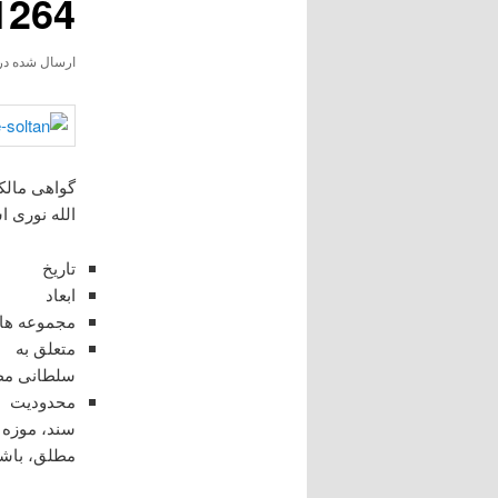
1264 خورشید
ارسال شده در
گواهی مالک
الله نوری 
تاریخ ۲۴ محرم ۴
ابعاد ۲۱.۵ × ۳۵ سا
مجموع
سلطانی م
محدودیت ا
مطلق، باشد