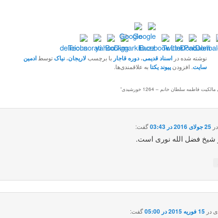
نوشته شده در
اسناد قدیمی
،
دوره قاجار
با برچسب
لاریجان
،
نیاک
توسط
ادمین
سایت
. افزودن
پیوند یکتا
به علاقمندی‌ها.
الکیت فاطمه سلطان خانم – 1264 خورشیدی
”
ر
25 جولای 2016 در 03:43
گفت:
 شیخ فضل الله نوری است.
ی
در
15 فوریه 2015 در 05:00
گفت: