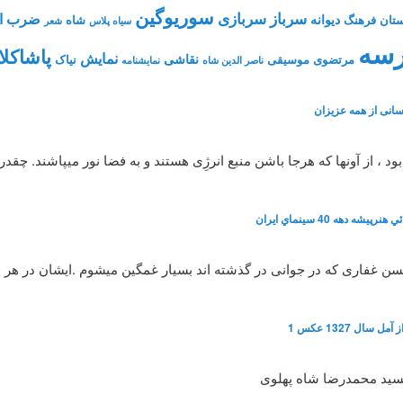
سوریوگین
سرباز
سربازی
ضرب ال
دیوانه
تان فرهنگ
شاه
سیاه پلاس
شعر
سه
پاشاکلا
نمایش
نقاشی
مرتضوی
موسیقی
نیاک
ناصر الدین شاه
نمايشنامه
انی از همه عزیزان
، از آونها که هرجا باشن منبع انرژِی هستند و به فضا نور میپاشند. چقد
شه دهه 40 سينماي ايران
 حسن غفاری که در جوانی در گذشته اند بسیار غمگین میشوم .ایشان در هر
سال 1327 عکس 1
سید محمدرضا شاه پهلوی