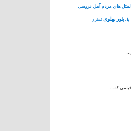
مثل های مردم آمل
عروسی
پهلوی
پلور
پل
کشاورز
ر…
 فیلمی که…