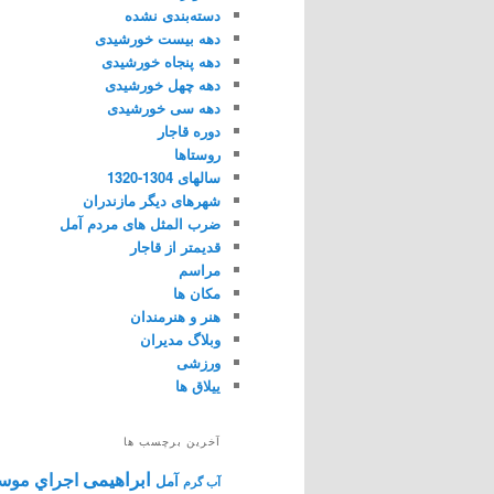
دسته‌بندی نشده
دهه بیست خورشیدی
دهه پنجاه خورشیدی
دهه چهل خورشیدی
دهه سی خورشیدی
دوره قاجار
روستاها
سالهای 1304-1320
شهرهای دیگر مازندران
ضرب المثل های مردم آمل
قدیمتر از قاجار
مراسم
مکان ها
هنر و هنرمندان
وبلاگ مدیران
ورزشی
ییلاق ها
آخرین برچسب ها
ابراهیمی
اجراي موس
آمل
آب گرم