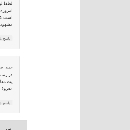
لطفا لی
امروزه 
است که 
مشهود
↓
پاسخ
حمید رضا 
در زمان
یت معام
معروف
↓
پاسخ