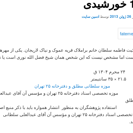
ی
26 ژوئن 2013
توسط
ادمین سایت
یت فاطمه سلطان خانم براملاک قریه عموک و نیاک لاریجان. یکی از مهرها
است اما مشخص نیست که این شخص همان شیخ فضل الله نوری است یا نه
۱۳۰ ق
نتیمتر
ه ها
موزه سلطانی مطلق و دفترخانه ۲۵ تهران
متعلق به موزه تخصصی اسناد دفترخانه ۲۵ تهران و مؤسس آن آقای عبد
طلق
ستفاده پژوهشگران به منظور انتشار همواره باید با ذکر منبع اص
سند، موزه تخصصی اسناد دفترخانه ۲۵ تهران و مؤسس آن آقای عبدالعلی سلطانی
.