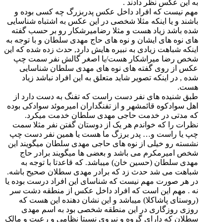
به این عکس نظر دادند .
مهم نیست که افراد داخل عکس پدربزرگ چه کسی بوده و
باشند و یا اینکه مثلا شخصی در این عکس به اشتباه شناسایی
شده باشد زیاد هست و مثلا رضامیرشکار رو بر حسب گفته
های نوه های ایشان و نوه های حاج مهدی سلطان و با توجه به
اینکه شباهت زیادی به نبیره هایش دارد, حدث زده شده که این
شخص رضا میراشکار هست/یا اصغر گالش نفر سمت چپ
عکس از روی گفته های نوه های مهدی سلطان شناسایی
شده , در اینکه تصویر شاید متعلق به این افراد نباشد زیاد
هست.
طبق شنیده های نفر دست راست که تفنگ به دست دارد از
اهل سوادکوه قائمشهر و از تفنگداران امیرموئد سوادکی بوده
که مدتی در خدمت حاجی مهدی سلطان خدمت میکرد.
نظرات را که خواندم هر یک از دوستان گفتن نفر مثلا سمت
چپ یا راست و… پدر برزگ ما هست یا همین نفر دست چپ
نشسته رو خیلی از نوه های حاجی مهدی سلطان میگویند این
شخص امیرمکرم می باشد و بعضی ها میگویند برادر حاج
مهدی سلطان (حسین خان) میباشد. که قاعدتا با توجه به
شباهت می شد حدث زد که برادر مهدی سطلان صحیح باشه.
در هر صورت مهم نیست که شناسای این افراد درست بوده یا
نه . مهم این است که افراد داخل عکس از منطقه دشت سر
(روستای پاشاکلا) میباشد و این نشان دهنده این هست که
روزی روزگاری در این منطقه شخصی بود به اسم مهدی
سطلان که دارای گروه و نیروی نسبتا نظامی و رعیت و مالک