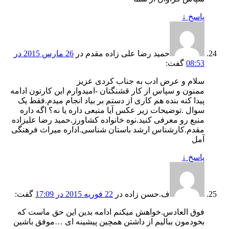
پاسخ
↓
حمید رضا علی زاده مقدم
در
26 مارس 2015 در
08:53
گفت:
سلام و عرض ادب به جناب کردی عزیز
ممنون و سپاس از کار قشنگتان -امیدوارم این کارتون ادامه
پیدا کنه بنده هم کاری از دستم بر بیاد انجام میدم.فقط یک
سوال .توضیحات زیر عکس آیا منبعی داره یا نه؟ اگه داره
منبع رو معرفی کنید.نوه خانواده کشاورز.حمید رضا علیزاده
مقدم.کارشناس ارشد باستان شناسی.اداره میراث فرهنگی
آمل
پاسخ
↓
ف.حسن زاده
در
22 فوریه 2015 در 17:09
گفت:
فوق العادس.خواهش میکنم ادامه بدین این حق ماست که
بخودمون ببالیم از داشتن همچین پیشینه ای …موفق باشین