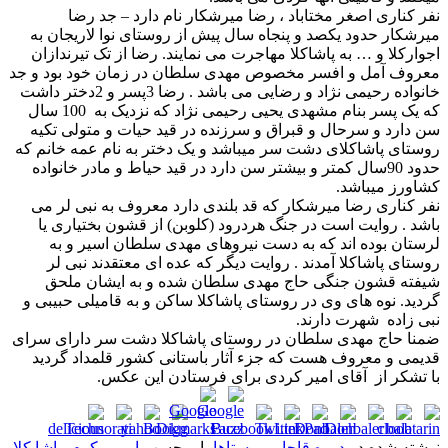
نفر کناری اصغر مختاباد ، رضا میرشکار نام دارد – جد رضا
میرشکار حدود یکصد و پنجاه سال پیش از روستای نوا لاریجان به
اجوارکلا و … به پاشاکلا مهاجرت می نمایند. رضا از تک تیرندازان
معروف آمل و افسر مخصوص مهدی سلطان در زمان خود بود و جد
خانواده رحیمی نژاد و رضایی می باشد . رضا 3پسر و 2دختر داشت
که یک پسر بنام مشهدی یحیی رحیمی نژاد که نزدیک به 100 سال
سن دارد و سرحال و قبراق و سرزنده در قید حیات و متولی تکیه
روستای پاشاکلای دشت سر میباشد و یک دختر به نام عمه خانم که
حدود 90سال کمتر و بیشتر سن دارد در قید حیاط و مادر خانواده
کشاورز میباشد.
نفر کناری رضا میرشکار که قد بلندی دارد معروف به نبی لر می
باشد . روایت است در جنگ هردرود (کلوبن) از قشون بختیاری یا
لرستان بوده اند که به دست نیروهای مهدی سلطان اسیر و به
روستای پاشاکلا آمدند . روایت دیگر که عده ای معتقدند نبی لر
شیفته قشون جنگی حاج مهدی سلطان شده و به ایشان ملحق
گردید. نوه های وی در روستای پاشاکلا ساکن و به قامیلی حبیبی و
نبی زاده شهرت دارند.
ضمنا حاج مهدی سلطان در روستای پاشاکلا دشت سر دارای سرای
قدیمی و معروف هست که جزء آثار باستانی کشور قلمداد گردید
با تشکر از آقای امیر کردی برای فرستادن این عکس.
نوشته شده در
دوره قاجار
،
روستاها
با برچسب
امیر مکرم
،
پاشا کلا
،