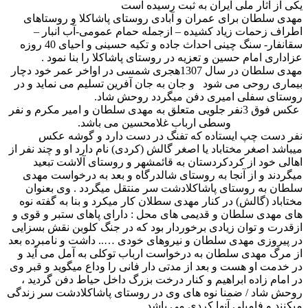
یکی از آثار ملی ایران به ثبت رسیده است
مهدی سلطان برای عمران و آبادی روستای پاشاکلا و روستاهای
اطراف زحمات زیاد کشیده – ازجمله حمام عمومی-آب انبار –
سقانفار- سنگ چینی احداث جاده و تکیه حسینی و احیای 40 روزه
عزاداری امام حسین و تعزیه در روستای پاشاکلا را بنا نمود .
مهدی سلطان در سال 1307هجری شمسی در اواخر عمر خود دچار
بیماری روحی می شود و جان به جان آفرین تسلیم می نماید و در
روستای سفلی امیری دفن میگردد روحش شاد.
عکس فوق 3نفر جلویی متعلق به مهدی سلطان و امیر مکرم و نفر
وسطی ارباب غلامحسین می باشد.
نفر دست چپ ایستاده که تفنگ در دست دارد و گوشه عکس
میباشد اصغر مختاباد یا اصغر گالش (کردی) نام دارد او و چند نفر از
اهالی خود از کردکردستان به قائمشهر و روستای آلاشت تبعید
میگردند و از آنجا به روستای شالدرگاه و بعد به درخواست مهدی
سلطان به روستای پاشاکلادشت سر منتقل میگردد . وی بعنوان
مختاباد (گالش) در کنار مهدی سطلان کار میکرد و بنا به گفته نوه
های مهدی سلطان و قدیمی های محل : دارای پاهای ستبر و قوی و
ازقدرت و توان زیادی برخوردار بود که در جنگ کلوبن نقش بسزایی
در پیروزی مهدی سلطان و نیروهای خودی ….. داشت و نامبرده بعد
از مرگ مهدی سلطان به درخواست ارباب توکلی به آمل می آید و
در خدمت او هست و بعد از مدتی دار فانی را وداع میگوید و قبر وی
در امام زاده ابراهیم و کنار درخت بزرگ داخل حیاط دفن گردید ،
روحش شاد / ضمنا نوه های وی در روستای پاشاکلادشت سر زندگی
میکنند و فامیلی آنها کردی می باشد.