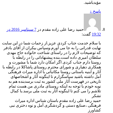
مؤیدباشید.
پاسخ
↓
حمید رضا علی زاده مقدم
در
7 سپتامبر 2016 در
19:32
گفت:
با سلام خدمت جناب کردی عزیز.از زحمات شما در این سایت
نهایت قدرانی را به جا می آورم.وسپاس بیکران از آقای بادفر
که توضیحات لازم را در راستای شناخت خانواده حاج مهدی
سلطان امیری داده است.بنده پیشنهاداتی را در رابطه با
روستا دارم جناب کردی اگر امکان دارد شما با مشورت و
همکاری دهیاری و شورای محترم روستای پاشاکلا در رابطه با
آثار و ابنیه باستانی روستا مکاتباتی با اداره میراث فرهنگی
آمل داشته باشید سپاسگزارم تا اینگونه آثار و اشخاصهای
تاریخی در فهرست آثار ملی کشور به ثبت برسدبنده هم به
نوبه خودم با توجه به اینکه روستای مادری من هست تمام
تلاشم را می کنم تا اینگونه آثار به ثبت ملی برسد.با کمال
تشکر
حمید رضا علی زاده مقدم باستان شناس اداره میراث
فرهنگی ،صنایع دستی و گردشگری آمل و نوه دختری نبی
کشاورز