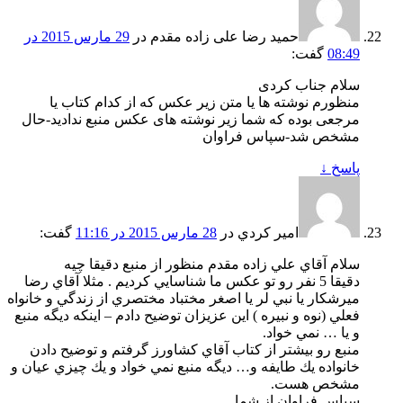
حمید رضا علی زاده مقدم
در
29 مارس 2015 در
08:49
گفت:
سلام جناب کردی
منظورم نوشته ها یا متن زیر عکس که از کدام کتاب یا
مرجعی بوده که شما زیر نوشته های عکس منبع ندادید-حال
مشخص شد-سپاس فراوان
پاسخ
↓
امير كردي
در
28 مارس 2015 در 11:16
گفت:
سلام آقاي علي زاده مقدم منظور از منبع دقيقا چيه
دقيقا 5 نفر رو تو عكس ما شناسايي كرديم . مثلا آقاي رضا
ميرشكار يا نبي لر يا اصغر مختباد مختصري از زندگي و خانواه
فعلي (نوه و نبيره ) اين عزيزان توضيح دادم – اينكه ديگه منبع
و يا … نمي خواد.
منبع رو بيشتر از كتاب آقاي كشاورز گرفتم و توضيح دادن
خانواده يك طايفه و… ديگه منبع نمي خواد و يك چيزي عيان و
مشخص هست.
سپاس فراوان از شما