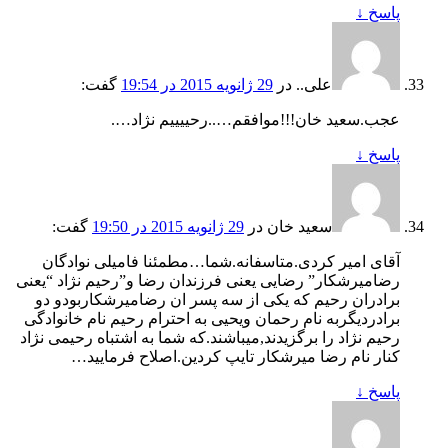
پاسخ
↓
علی..
در
29 ژانویه 2015 در 19:54
گفت:
عجب.سعید خان!!!موافقم…..رحییییم نژاد….
پاسخ
↓
سعید خان
در
29 ژانویه 2015 در 19:50
گفت:
آقای امیر کردی.متاسفانه.شما…مطمئنا فامیلی نوادگان
رضامیرشکار” رضایی یعنی فرزندان رضا و”رحیم نژاد “یعنی
برادران رحیم که یکی از سه پسر ان رضامیرشکاربودو دو
برادردیگربه نام رحمان ویحیی به احترام رحیم نام خانوادگی
رحیم نژاد را برگزیدند,میباشند.که شما به اشتباه رحیمی نژاد
کنار نام رضا میرشکار تایپ کردین.اصلاح فرمایید…
پاسخ
↓