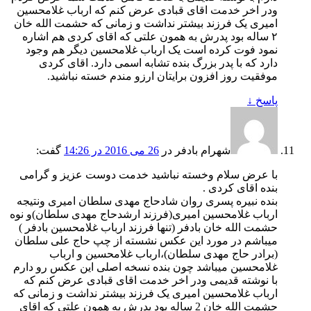
ودر اخر خدمت اقای قبادی عرض کنم که ارباب غلامحسین
امیری یک فرزند بیشتر نداشت و زمانی که حشمت الله خان
۲ ساله بود پدرش به همون علتی که اقای کردی هم اشاره
نمود فوت کرده است یک ارباب غلامحسین دیگر هم وجود
دارد که با پدر بزرگ بنده تشابه اسمی دارد. اقای کردی
موفقیت روز افزون برایتان ارزو مندم خسته نباشید.
پاسخ
↓
شهرام بادفر
در
26 می 2016 در 14:26
گفت:
با عرض سلام وخسته نباشید خدمت دوست عزیز و گرامی
بنده اقای کردی .
بنده نبیره پسری روان شادحاج مهدی سلطان امیری ونتیجه
ارباب غلامحسین امیری(فرزند ارشدحاج مهدی سلطان)و نوه
حشمت الله خان بادفر (تنها فرزند ارباب غلامحسین بادفر )
میباشم در مورد این عکس نشسته از چپ حاج علی سلطان
(برادر حاج مهدی سلطان)،ارباب غلامحسین و ارباب
غلامحسین میباشد چون بنده نسخه اصلی این عکس رو دارم
با نوشته قدیمی ودر اخر خدمت اقای قبادی عرض کنم که
ارباب غلامحسین امیری یک فرزند بیشتر نداشت و زمانی که
حشمت الله خان 2 ساله بود پدرش به همون علتی که اقای