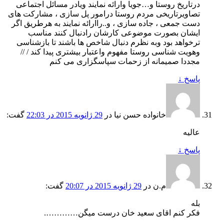
درتاریخ روستا و…جویا وارائه نمایند ویادر مسائل اجتماعی
تصاویرتاریخی مردم روستا درامور پل سازی ، مشارکت های
دست جمعی ، جاده سازی ، و..راارائه نمایند به هرطریق اگر
ایشان بصورت موضوعی کارشان رادنبال کنند مناسب
ترخواهد بود وبه نظرم دنبال شاخص ها باشند تا بازشناسی
وهویت شناسی روستا مفهوم واعتبار بیشتری پیدا کند / //
مجددا صمیمانه از زحمات سپاسگزاری می کنم
پاسخ
↓
خانواده حسن نيا
در
29 ژانویه 2015 در 22:03
گفت:
عاليه
پاسخ
↓
م.ن
در
29 ژانویه 2015 در 20:07
گفت:
بله
فکر کنم اقای سعید خان درست میگن………….