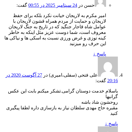
حسن
در
24 سپتامبر 2025 در 00:55
گفت:
امیر مکرم به لاریجان خیانت نکرد بلکه برای حفظ
لاریجان و حمایت از مردم‌ همراه قشون لاریجان با
عوامل شاه قاجار جنگید که در تاریخ به جنگ لاریجان
معروف است، شما دوست عزیز مثل اینکه به خاطر
کینه توزی و غرض ورزی نسبت به اسکی ها و نیاکی ها
این حرف رو میزنید
پاسخ
↓
علی فتحی (سفلی،امیری)
در
27 آگوست 2020 در
20:16
گفت:
باسلام خدمت دوستان گرامی.تشکر میکنم بابت این عکس
گرانبها
روحشون شاد باشه
مقبره حاج مهدی سلطان نیاز به بازسازی داره لطفا پیگیری
کنید
پاسخ
↓