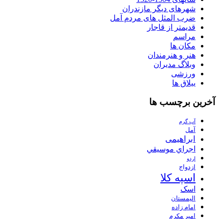
شهرهای دیگر مازندران
ضرب المثل های مردم آمل
قدیمتر از قاجار
مراسم
مکان ها
هنر و هنرمندان
وبلاگ مدیران
ورزشی
ییلاق ها
آخرین برچسب ها
آب گرم
آمل
ابراهیمی
اجراي موسيقي
اردو
ازدواج
اسپه کلا
اسک
الیمستان
امام زاده
امیر مکرم