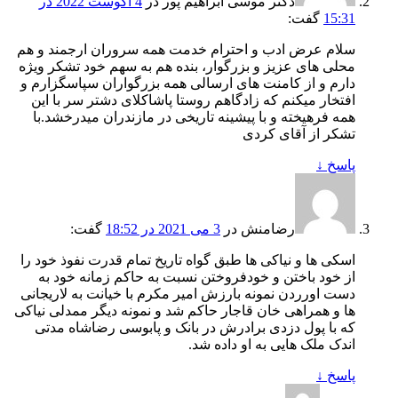
دکتر موسی ابراهیم پور
در
4 آگوست 2022 در
15:31
گفت:
سلام عرض ادب و احترام خدمت همه سروران ارجمند و هم
محلی های عزیز و بزرگوار، بنده هم به سهم خود تشکر ویژه
دارم و از کامنت های ارسالی همه بزرگواران سپاسگزارم و
افتخار میکنم که زادگاهم روستا پاشاکلای دشتر سر با این
همه فرهیخته و با پیشینه تاریخی در مازندران میدرخشد.با
تشکر از آقای کردی
پاسخ
↓
رضامنش
در
3 می 2021 در 18:52
گفت:
اسکی ها و نیاکی ها طبق گواه تاریخ تمام قدرت نفوذ خود را
از خود باختن و خودفروختن نسبت به حاکم زمانه خود به
دست اورردن نمونه بارزش امیر مکرم با خیانت به لاریجانی
ها و همراهی خان قاجار حاکم شد و نمونه دیگر ممدلی نیاکی
که با پول دزدی برادرش در بانک و پابوسی رضاشاه مدتی
اندک ملک هایی به او داده شد.
پاسخ
↓