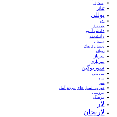
بسکتبال
تئاتر
توللی
تکیه
جاده هراز
دانش آموز
دانشمند
دبستان
دبستان فرهنگ
دیوانه
سرباز
سربازی
سوریوگین
سیاه پلاس
شاه
شعر
ضرب المثل های مردم آمل
عروسی
فرهنگ
لار
لاریجان