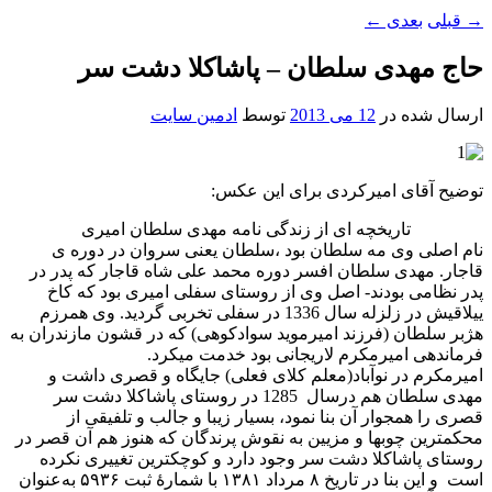
→
قبلی
بعدی
←
حاج مهدی سلطان – پاشاکلا دشت سر
ارسال شده در
12 می 2013
توسط
ادمین سایت
توضیح آقای امیرکردی برای این عکس:
تاریخچه ای از زندگی نامه مهدی سلطان امیری
نام اصلی وی مه سلطان بود ،سلطان یعنی سروان در دوره ی
قاجار. مهدی سلطان افسر دوره محمد علی شاه قاجار که پدر در
پدر نظامی بودند- اصل وی از روستای سفلی امیری بود که کاخ
ییلاقیش در زلزله سال 1336 در سفلی تخربی گردید. وی همرزم
هژبر سلطان (فرزند امیرموید سوادکوهی) که در قشون مازندران به
فرماندهی امیرمکرم لاریجانی بود خدمت میکرد.
امیرمکرم در نوآباد(معلم کلای فعلی) جایگاه و قصری داشت و
مهدی سلطان هم درسال 1285 در روستای پاشاکلا دشت سر
قصری را همجوار آن بنا نمود، بسیار زیبا و جالب و تلفیقی از
محکمترین چوبها و مزیین به نقوش پرندگان که هنوز هم آن قصر در
روستای پاشاکلا دشت سر وجود دارد و کوچکترین تغییری نکرده
است و این بنا در تاریخ ۸ مرداد ۱۳۸۱ با شمارهٔ ثبت ۵۹۳۶ به‌عنوان