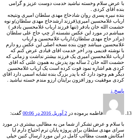
با عرض سلام وخسته نباشید خدمت دوست عزیز و گرامی
بنده اقای کردی .
بنده نبیره پسری روان شادحاج مهدی سلطان امیری ونتیجه
ارباب غلامحسین امیری(فرزند ارشدحاج مهدی سلطان)و نوه
حشمت الله خان بادفر (تنها فرزند ارباب غلامحسین بادفر )
میباشم در مورد این عکس نشسته از چپ حاج علی سلطان
(برادر حاج مهدی سلطان)،ارباب غلامحسین و ارباب
غلامحسین میباشد چون بنده نسخه اصلی این عکس رو دارم
با نوشته قدیمی ودر اخر خدمت اقای قبادی عرض کنم که
ارباب غلامحسین امیری یک فرزند بیشتر نداشت و زمانی که
حشمت الله خان 2 ساله بود پدرش به همون علتی که اقای
کردی هم اشاره نمود فوت کرده است یک ارباب غلامحسین
دیگر هم وجود دارد که با پدر بزرگ بنده تشابه اسمی دارد اقای
کردی موفقیت روز افزون برایتان ارزو مندم خسته نباشید .
پاسخ
↓
فاطمه برموده
در
2 آوریل 2016 در 00:06
گفت:
با سلام و عرض تشکر از شما من به مطالبی بیشتری در مورد
سرای مهدی سلطان برای پروژه پایان ترم احتیاج دارم ایا
امکانش هست مطالب کامل در این مورد ارسال کنین خیلی