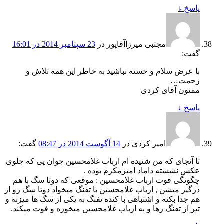
پاسخ
↓
مجتبى ميرزاآقاپور
در
23 سپتامبر 2014 در 16:01
گفت:
با عرض سلام و خسته نباشيد به خاطر اين همه تلاش و
زحمت…
ممنون آقاى كردى
پاسخ
↓
امیر کردی
در
14 آگوست 2014 در 08:47
گفت:
تا آنجای که من شنیده ام ارباب غلامحسین جوان پی که جلوی
عکس نشسته داماد امیرمکرم بوده .
چگونگی فوت ارباب غلامحسین : موقعی که دوتا سگ با هم
درگیر میشن , ارباب غلامحسین با تفنگ میخواد دوتا سگ رو از
هم جدا بکنه و اشتباهی با کنده تفنگ به یکی از سگ ها میزنه و
تیر از تفنگ رها و به ارباب غلامحسین میخوره و فوت میکند.