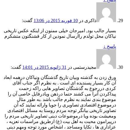
ذاکری
در
10 فوریه 2015 در 13:06
گفت:
بسیار جالب بود, امیرجان خیلی ممنون از اینکه عکس تاریخی
نیاکان محل تولدم راارسال نمودین از کار قشنگتون متشکرم
پاسخ
↓
مجیدرستمی
در
31 ژانویه 2015 در 14:01
گفت:
ورق زدن به گذشته وبیان تاریخ گذشتگان ونیاکان درهمه ابعاد
آن کار بسیار پسندیده ای است . به نظرم اگر جناب آقای
کردی دررجوع به گذشتگان تصاویر هایی راکه زحمت
پیداکردن آنرا می کشند حتما درذهن ویادرفایل خاصی آن را
موضوع بندی نمایند به نظرم جالب باشد .به طور مثال
درموضوع اقتصادی تصاویری را جویا وارائه نمایند که آن
تصاویر تاریخی بیانگر توجه مردم روستا به مسائل اقتصادی
ومعیشت بوده ویا درموضوعات دینی تصاویر تاریخی مردم را
درپیرامون محبت به اهل بیت (ع) ازطریق مراسمات تعزیه ،
عزاداری ها ، تکایا ومساجد ، اشخاص مورد توجه ومهم دینی