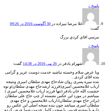
پاسخ
↓
غلا مرضا نبيزاده
در
30 آگوست 2016 در 09:26
گفت:
مرسي اقاي كردي بزرگ
پاسخ
↓
شهرام بادفر
در
26 می 2016 در 14:38
گفت:
وبا عرض سلام وخسته نباشید خدمت دوست عزیز و گرامی
بنده اقای کردی .
بنده نبیره پسری روان شادحاج مهدی سلطان امیری ونتیجه
ارباب غلامحسین امیری(فرزند ارشدحاج مهدی سلطان)و نوه
حشمت الله خان بادفر (تنها فرزند ارباب غلامحسین امیری )
میباشم در مورد این عکس نشسته از چپ حاج علی سلطان
(برادر حاج مهدی سلطان)،ارباب غلامحسین و حاج مهدی
سلطان امیری میباشد چون بنده نسخه اصلی این عکس رو
دارم با نوشته قدیمی با صحت کامل خدمت شما عرض کردم