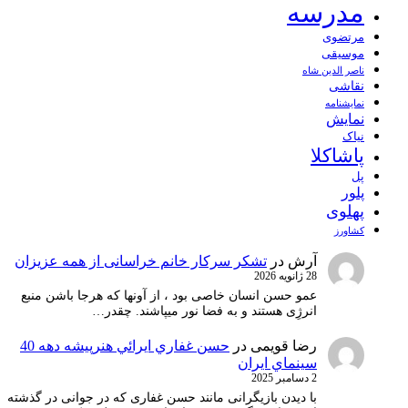
مدرسه
مرتضوی
موسیقی
ناصر الدین شاه
نقاشی
نمايشنامه
نمایش
نیاک
پاشاکلا
پل
پلور
پهلوی
کشاورز
آرش
در
تشکر سرکار خانم خراسانی از همه عزیزان
28 ژانویه 2026
عمو حسن انسان خاصی بود ، از آونها که هرجا باشن منبع
انرژِی هستند و به فضا نور میپاشند. چقدر…
رضا قویمی
در
حسن غفاري ايرائي هنرپيشه دهه 40
سينماي ايران
2 دسامبر 2025
با دیدن بازیگرانی مانند حسن غفاری که در جوانی در گذشته