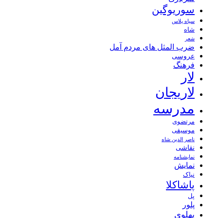
سوریوگین
سیاه پلاس
شاه
شعر
ضرب المثل های مردم آمل
عروسی
فرهنگ
لار
لاریجان
مدرسه
مرتضوی
موسیقی
ناصر الدین شاه
نقاشی
نمايشنامه
نمایش
نیاک
پاشاکلا
پل
پلور
پهلوی