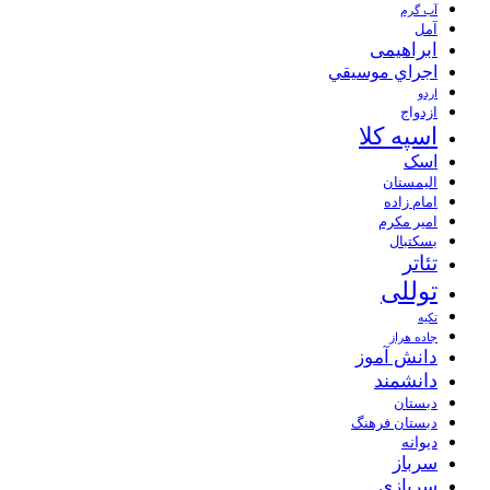
آب گرم
آمل
ابراهیمی
اجراي موسيقي
اردو
ازدواج
اسپه کلا
اسک
الیمستان
امام زاده
امیر مکرم
بسکتبال
تئاتر
توللی
تکیه
جاده هراز
دانش آموز
دانشمند
دبستان
دبستان فرهنگ
دیوانه
سرباز
سربازی