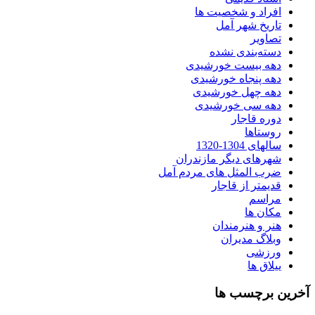
افراد و شخصیت ها
تاریخ شهر آمل
تصاویر
دسته‌بندی نشده
دهه بیست خورشیدی
دهه پنجاه خورشیدی
دهه چهل خورشیدی
دهه سی خورشیدی
دوره قاجار
روستاها
سالهای 1304-1320
شهرهای دیگر مازندران
ضرب المثل های مردم آمل
قدیمتر از قاجار
مراسم
مکان ها
هنر و هنرمندان
وبلاگ مدیران
ورزشی
ییلاق ها
آخرین برچسب ها