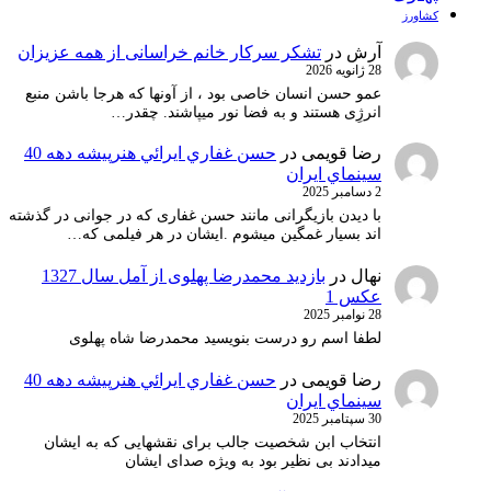
کشاورز
آرش
در
تشکر سرکار خانم خراسانی از همه عزیزان
28 ژانویه 2026
عمو حسن انسان خاصی بود ، از آونها که هرجا باشن منبع
انرژِی هستند و به فضا نور میپاشند. چقدر…
رضا قویمی
در
حسن غفاري ايرائي هنرپيشه دهه 40
سينماي ايران
2 دسامبر 2025
با دیدن بازیگرانی مانند حسن غفاری که در جوانی در گذشته
اند بسیار غمگین میشوم .ایشان در هر فیلمی که…
نهال
در
بازدید محمدرضا پهلوی از آمل سال 1327
عکس 1
28 نوامبر 2025
لطفا اسم رو درست بنویسید محمدرضا شاه پهلوی
رضا قویمی
در
حسن غفاري ايرائي هنرپيشه دهه 40
سينماي ايران
30 سپتامبر 2025
انتخاب ابن شخصیت جالب برای نقشهایی که به ایشان
میدادند بی نظیر بود به ویژه صدای ایشان