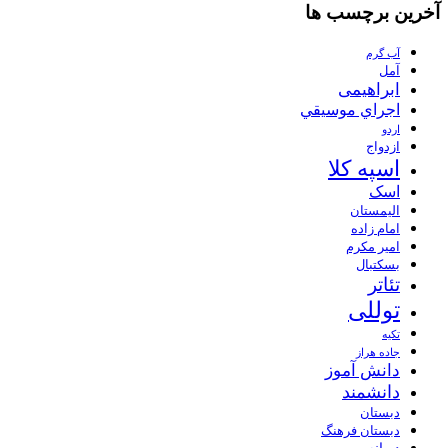
آخرین برچسب ها
آب گرم
آمل
ابراهیمی
اجراي موسيقي
اردو
ازدواج
اسپه کلا
اسک
الیمستان
امام زاده
امیر مکرم
بسکتبال
تئاتر
توللی
تکیه
جاده هراز
دانش آموز
دانشمند
دبستان
دبستان فرهنگ
دیوانه