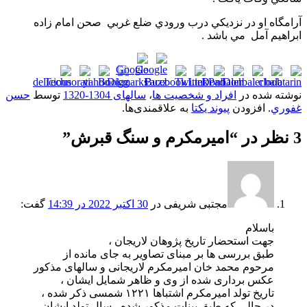
آرامگاه او در نزديکي درب ورودي ضلع غربي صحن امام زاده
ابراهيم آمل مي باشد .
نوشته شده در
افراد و شخصیت ها
،
سالهای 1304-1320
توسط
حسن
غفوري
. افزودن
پیوند یکتا
به علاقمندی‌ها.
3 نظر در “
اميرمکرم و سنگ قبرش
”
مجتبی شریفی
در
30 اکتبر 2022 در 14:39
گفت:
باسلام
جهت استحضار تاریخ پژوهان لاریجان ،
طبق بررسی ها بر مبنای تصاویر به جای مانده از
مرحوم محمد خان امیرمکرم لاریجانی و سالهای مذکور
عکس برداری شده از وی و ظاهر شمایل ایشان ،
تاریخ تولد امیرمکرم اشتباها ۱۲۲۱ شمسی ذکر شده ،
در حالی که طبق بینات مذکور شده ، سال تولد ایشان