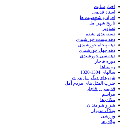
اخبار سایت
اسناد قدیمی
افراد و شخصیت ها
تاریخ شهر آمل
تصاویر
دسته‌بندی نشده
دهه بیست خورشیدی
دهه پنجاه خورشیدی
دهه چهل خورشیدی
دهه سی خورشیدی
دوره قاجار
روستاها
سالهای 1304-1320
شهرهای دیگر مازندران
ضرب المثل های مردم آمل
قدیمتر از قاجار
مراسم
مکان ها
هنر و هنرمندان
وبلاگ مدیران
ورزشی
ییلاق ها