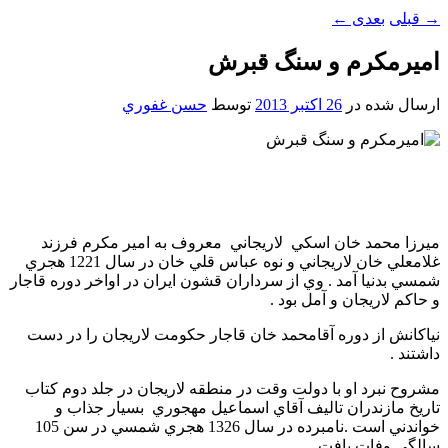
→
قبلی
بعدی
←
اميرمکرم و سنگ قبرش
ارسال شده در
26 اکتبر 2013
توسط
حسن غفوري
ميرزا محمد خان اسکي لاريجاني معروف به امير مکرم فرزند
غلامعلي خان لاريجاني و نوه عباس قلي خان در سال 1221 هجري
شمسي بدنيا آمد . وي از سرداران قشون ايران در اواخر دوره قاجار
و حاکم لاريجان و آمل بود .
نياکانش از دوره آقامحمد خان قاجار حکومت لاريجان را در دست
داشتند .
مشروح نبرد او با دولت وقت در منطقه لاريجان در جلد دوم کتاب
تاريخ مازندران تاليف آقاي اسماعيل مهجوري بسيار جذاب و
خواندني است .نامبرده در سال 1326 هجري شمسي در سن 105
سالگي وفات يافت .