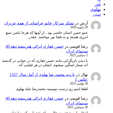
پلور
پهلوی
کشاورز
آرش
در
تشکر سرکار خانم خراسانی از همه عزیزان
28 ژانویه 2026
عمو حسن انسان خاصی بود ، از آونها که هرجا باشن منبع
انرژِی هستند و به فضا نور میپاشند. چقدر…
رضا قویمی
در
حسن غفاري ايرائي هنرپيشه دهه 40
سينماي ايران
2 دسامبر 2025
با دیدن بازیگرانی مانند حسن غفاری که در جوانی در گذشته
اند بسیار غمگین میشوم .ایشان در هر فیلمی که…
نهال
در
بازدید محمدرضا پهلوی از آمل سال 1327
عکس 1
28 نوامبر 2025
لطفا اسم رو درست بنویسید محمدرضا شاه پهلوی
رضا قویمی
در
حسن غفاري ايرائي هنرپيشه دهه 40
سينماي ايران
30 سپتامبر 2025
انتخاب ابن شخصیت جالب برای نقشهایی که به ایشان