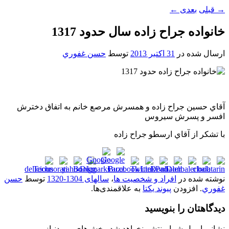
→
قبلی
بعدی
←
خانواده جراح زاده سال حدود 1317
ارسال شده در
31 اکتبر 2013
توسط
حسن غفوري
آقاي حسين جراح زاده و همسرش مرصع خانم به اتفاق دخترش
افسر و پسرش سيروس
با تشکر از آقاي ارسطو جراح زاده
نوشته شده در
افراد و شخصیت ها
،
سالهای 1304-1320
توسط
حسن
غفوري
. افزودن
پیوند یکتا
به علاقمندی‌ها.
دیدگاهتان را بنویسید
نشانی ایمیل شما منتشر نخواهد شد.
بخش‌های موردنیاز