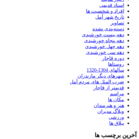
اسناد قدیمی
افراد و شخصیت ها
تاریخ شهر آمل
تصاویر
دسته‌بندی نشده
دهه بیست خورشیدی
دهه پنجاه خورشیدی
دهه چهل خورشیدی
دهه سی خورشیدی
دوره قاجار
روستاها
سالهای 1304-1320
شهرهای دیگر مازندران
ضرب المثل های مردم آمل
قدیمتر از قاجار
مراسم
مکان ها
هنر و هنرمندان
وبلاگ مدیران
ورزشی
ییلاق ها
آخرین برچسب ها