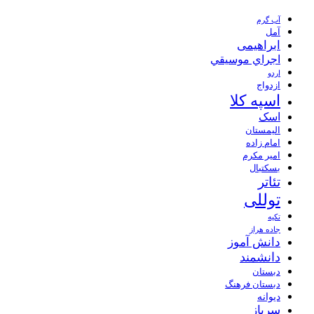
آب گرم
آمل
ابراهیمی
اجراي موسيقي
اردو
ازدواج
اسپه کلا
اسک
الیمستان
امام زاده
امیر مکرم
بسکتبال
تئاتر
توللی
تکیه
جاده هراز
دانش آموز
دانشمند
دبستان
دبستان فرهنگ
دیوانه
سرباز