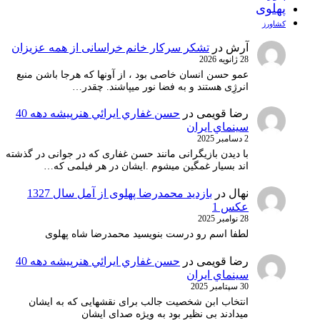
پهلوی
کشاورز
آرش
در
تشکر سرکار خانم خراسانی از همه عزیزان
28 ژانویه 2026
عمو حسن انسان خاصی بود ، از آونها که هرجا باشن منبع
انرژِی هستند و به فضا نور میپاشند. چقدر…
رضا قویمی
در
حسن غفاري ايرائي هنرپيشه دهه 40
سينماي ايران
2 دسامبر 2025
با دیدن بازیگرانی مانند حسن غفاری که در جوانی در گذشته
اند بسیار غمگین میشوم .ایشان در هر فیلمی که…
نهال
در
بازدید محمدرضا پهلوی از آمل سال 1327
عکس 1
28 نوامبر 2025
لطفا اسم رو درست بنویسید محمدرضا شاه پهلوی
رضا قویمی
در
حسن غفاري ايرائي هنرپيشه دهه 40
سينماي ايران
30 سپتامبر 2025
انتخاب ابن شخصیت جالب برای نقشهایی که به ایشان
میدادند بی نظیر بود به ویژه صدای ایشان