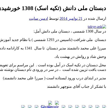
دبستان ملی دانش (تکیه اسک) 1308 خورشیدی
ارسال شده در
21 نوامبر 2014
توسط
ادمین سایت
در سال 1308 شمسی ، دبستان ملی دانش آمل:
دبستان ملی شرافت (تاسیس در 1293 شمسی ) با نظام جدید آموزش وپرورش در شهرستان آمل در سال 1308 شمسی به دبستان ملی دانش آمل تغییر نام می دهد
میرزا علی محمد دانشمند مدیر دبستان تا سال 1341 به کارادامه داده و در ساعت یک ربع به ده صبح در روی صندلی مدیریت جان به جان آفرین تسلیم می کند .ر
وحش شاد و روانش در بهشت باد.
محل دبستان در تکیه اسک در آمل بوده است . این مراسم برای تعویض 
دست بافت تزیین شده است ، در سر در ورودی نام دبستان نوشته ش
مدیر در ابتدای درب ورود ایستاده است ( میرزا علی محمد دانشمند)
با تشکر از جناب آقای منوچهر دانشمند