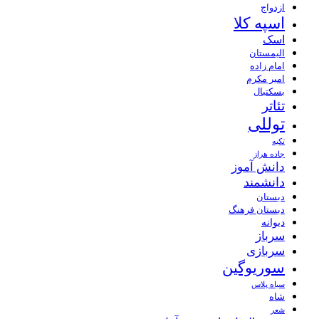
ازدواج
اسپه کلا
اسک
الیمستان
امام زاده
امیر مکرم
بسکتبال
تئاتر
توللی
تکیه
جاده هراز
دانش آموز
دانشمند
دبستان
دبستان فرهنگ
دیوانه
سرباز
سربازی
سوریوگین
سیاه پلاس
شاه
شعر