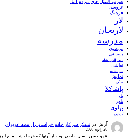
ضرب المثل های مردم آمل
عروسی
فرهنگ
لار
لاریجان
مدرسه
مرتضوی
موسیقی
ناصر الدین شاه
نقاشی
نمايشنامه
نمایش
نیاک
پاشاکلا
پل
پلور
پهلوی
کشاورز
آرش
در
تشکر سرکار خانم خراسانی از همه عزیزان
28 ژانویه 2026
عمو حسن انسان خاصی بود ، از آونها که هرجا باشن منبع انرژ