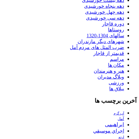
دهه بیست خورشیدی
دهه پنجاه خورشیدی
دهه چهل خورشیدی
دهه سی خورشیدی
دوره قاجار
روستاها
سالهای 1304-1320
شهرهای دیگر مازندران
ضرب المثل های مردم آمل
قدیمتر از قاجار
مراسم
مکان ها
هنر و هنرمندان
وبلاگ مدیران
ورزشی
ییلاق ها
آخرین برچسب ها
آب گرم
آمل
ابراهیمی
اجراي موسيقي
اردو