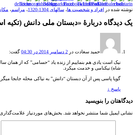
نوشته شده در
افراد و شخصیت ها
،
سالهای 1304-1320
،
مراسم
،
مکان
یک دیدگاه دربارهٔ «
دبستان ملی دانش (تکیه اسک) 1308 خو
حمید سعادت
در
2 دسامبر 2014 در 04:30
گفت:
شاه) نیکنامی و خدمت میکرد.
گویا پاسی پس از آن دبستان “دانش” به نیاکی محله جابجا میگردد، بطوری که تابلوی ق
پاسخ
↓
دیدگاهتان را بنویسید
نشانی ایمیل شما منتشر نخواهد شد.
بخش‌های موردنیاز علامت‌گذاری 