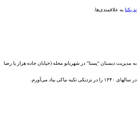
ند یکتا
به علاقمندی‌ها.
ک است یادی هم بنماییم از زنده یاد “حسامی” که از همان سال‌های دور به آموزگاری در دبستان “دانش” تا به دوره ما در سالهای ۴۰ به مدیریت دبستان “پستا” در شهربانو محله (خیابان جاده هراز یا رضا
بیاد می‌آورم.