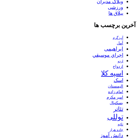
وبلاگ مدیران
ورزشی
ییلاق ها
آخرین برچسب ها
آب گرم
آمل
ابراهیمی
اجراي موسيقي
اردو
ازدواج
اسپه کلا
اسک
الیمستان
امام زاده
امیر مکرم
بسکتبال
تئاتر
توللی
تکیه
جاده هراز
دانش آموز