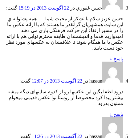
حسن غفوري
در
22 آگوست 2013 در 15:19
گفت:
حسن عزيز سلام با تشکر از محبت شما …. همه پشتوانه ي
اين سايت همشهريان گرانقدر ما هستند که با ارائه عکس ما
را در مسير ارتقاء اين حرکت فرهنگي ياري مي دهند
اميدواريم قدما و انديشمندان طايفه محترم نوايي هم با ارائه
عکس با ما همگام شوند تا علاقمندان به عکسهاي مورد نظر
خود دست يابند .
پاسخ
↓
hassan
در
22 آگوست 2013 در 12:07
گفت:
درود لطفا بگین این عکسها رو از کدوم سایتهای دیگه میشه
بیشتر پیدا کرد مخصوصا از روستا نوا عکس قدیمی میخوام
ممنون بدرود
پاسخ
↓
hassan
در
22 آگوست 2013 در 11:26
گفت: