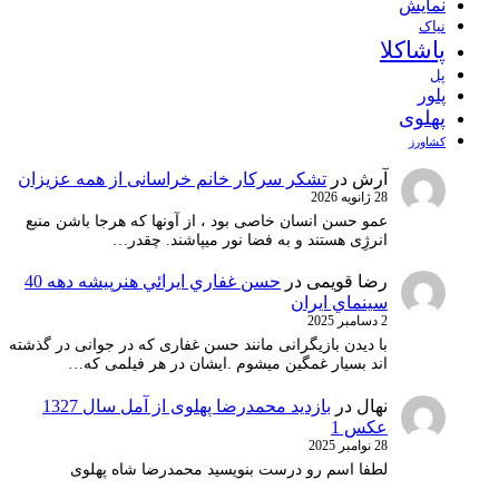
نمایش
نیاک
پاشاکلا
پل
پلور
پهلوی
کشاورز
آرش
در
تشکر سرکار خانم خراسانی از همه عزیزان
28 ژانویه 2026
عمو حسن انسان خاصی بود ، از آونها که هرجا باشن منبع
انرژِی هستند و به فضا نور میپاشند. چقدر…
رضا قویمی
در
حسن غفاري ايرائي هنرپيشه دهه 40
سينماي ايران
2 دسامبر 2025
با دیدن بازیگرانی مانند حسن غفاری که در جوانی در گذشته
اند بسیار غمگین میشوم .ایشان در هر فیلمی که…
نهال
در
بازدید محمدرضا پهلوی از آمل سال 1327
عکس 1
28 نوامبر 2025
لطفا اسم رو درست بنویسید محمدرضا شاه پهلوی