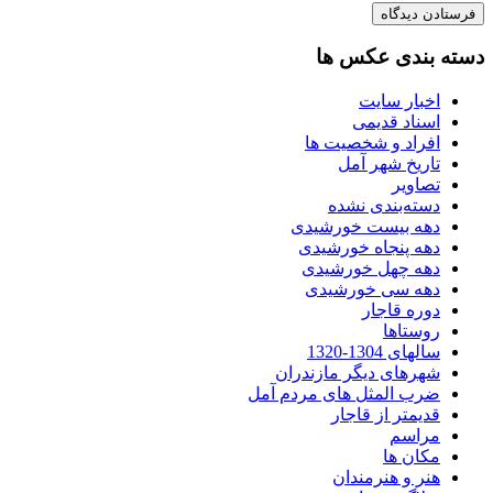
دسته بندی عکس ها
اخبار سایت
اسناد قدیمی
افراد و شخصیت ها
تاریخ شهر آمل
تصاویر
دسته‌بندی نشده
دهه بیست خورشیدی
دهه پنجاه خورشیدی
دهه چهل خورشیدی
دهه سی خورشیدی
دوره قاجار
روستاها
سالهای 1304-1320
شهرهای دیگر مازندران
ضرب المثل های مردم آمل
قدیمتر از قاجار
مراسم
مکان ها
هنر و هنرمندان