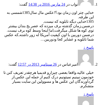
نواب
در
24 مارس 2016 در 14:38
گفت:
خدایی چتر اون زمان بود؟!عکس مال سال1385شمسی به
این طرفه.
1305خدایی دیگه تابلویه که نیست,
درضمن,زمان گذشته برف میزده که عصر یخ بندان بیشتر
توی کوه ها شکل میگرفت,اما اینجا وسط کوه برف نیست.
درضمن دوربین با اون کیفیت آمریکا له زور داشته,که عکس
شما تابلویه و عشایر کجا ودوربین…
پاسخ
↓
امیرعباس
در
26 سپتامبر 2013 در 12:57
گفت:
خیلی عالیه.واقعا بعضی چیزارو قدیمیا هرچقدر تعریف کنن تا
خودمون نبینیم نمیتونیم درک کنیم از جمله این عکس.از
گردآورندگان این عکس ها و مسوولین این سایت بسیار
متشکرم.
پاسخ
↓