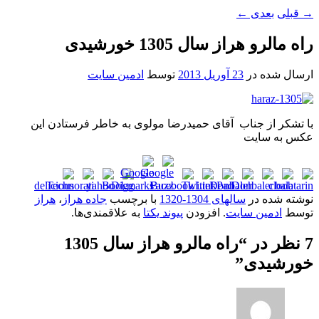
→
قبلی
بعدی
←
راه مالرو هراز سال 1305 خورشیدی
ارسال شده در
23 آوریل 2013
توسط
ادمین سایت
با تشکر از جناب آقای حمیدرضا مولوی به خاطر فرستادن این
عکس به سایت
نوشته شده در
سالهای 1304-1320
با برچسب
جاده هراز
،
هراز
توسط
ادمین سایت
. افزودن
پیوند یکتا
به علاقمندی‌ها.
7 نظر در “
راه مالرو هراز سال 1305
خورشیدی
”