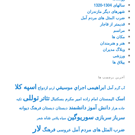
سالهای 1304-1320
شهرهای دیگر مازندران
ضرب المثل های مردم آمل
قدیمتر از قاجار
مراسم
مکان ها
هنر و هنرمندان
وبلاگ مدیران
ورزشی
ییلاق ها
آخرین برچسب ها
اسپه کلا
ابراهیمی
اجراي موسيقي
آمل
ازدواج
آب گرم
اردو
توللی
تئاتر
اسک
الیمستان
امام زاده
امیر مکرم
بسکتبال
تکیه
دانشمند
دانش آموز
دیوانه
دبستان
دبستان فرهنگ
جاده هراز
سوریوگین
سرباز
سربازی
شاه
سیاه پلاس
شعر
لار
ضرب المثل های مردم آمل
فرهنگ
عروسی