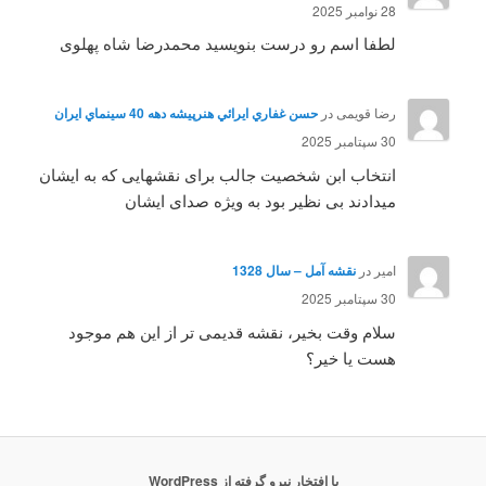
28 نوامبر 2025
لطفا اسم رو درست بنویسید محمدرضا شاه پهلوی
رضا قویمی
در
حسن غفاري ايرائي هنرپيشه دهه 40 سينماي ايران
30 سپتامبر 2025
انتخاب ابن شخصیت جالب برای نقشهایی که به ایشان
میدادند بی نظیر بود به ویژه صدای ایشان
امیر
در
نقشه آمل – سال 1328
30 سپتامبر 2025
سلام وقت بخیر، نقشه قدیمی تر از این هم موجود
هست یا خیر؟
با افتخار نیرو گرفته از WordPress