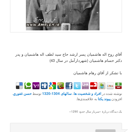
آقاي روح اله هاشميان پسر ارشد حاج سيد لطف اله هاشميان و پدر
دکتر حسام هاشميان (شهردارآمل در سال 43)
با تشکر از آقاي رهام هاشميان
نوشته شده در
افراد و شخصیت ها
،
سالهای 1304-1320
توسط
حسن غفوري
.
افزودن
پیوند یکتا
به علاقمندی‌ها.
یک دیدگاه دربارهٔ «
سرباز سال حدود 1290
»