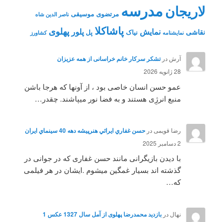
مدرسه
لاریجان
مرتضوی
موسیقی
ناصر الدین شاه
پاشاکلا
پهلوی
نمایش
پلور
نقاشی
نیاک
پل
نمايشنامه
کشاورز
آرش
در
تشکر سرکار خانم خراسانی از همه عزیزان
28 ژانویه 2026
عمو حسن انسان خاصی بود ، از آونها که هرجا باشن
منبع انرژِی هستند و به فضا نور میپاشند. چقدر…
رضا قویمی
در
حسن غفاري ايرائي هنرپيشه دهه 40 سينماي ايران
2 دسامبر 2025
با دیدن بازیگرانی مانند حسن غفاری که در جوانی در
گذشته اند بسیار غمگین میشوم .ایشان در هر فیلمی
که…
نهال
در
بازدید محمدرضا پهلوی از آمل سال 1327 عکس 1