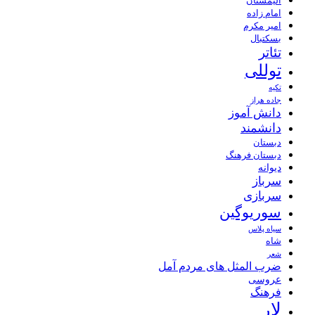
الیمستان
امام زاده
امیر مکرم
بسکتبال
تئاتر
توللی
تکیه
جاده هراز
دانش آموز
دانشمند
دبستان
دبستان فرهنگ
دیوانه
سرباز
سربازی
سوریوگین
سیاه پلاس
شاه
شعر
ضرب المثل های مردم آمل
عروسی
فرهنگ
لار