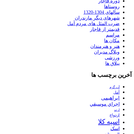
دوره قاجار
روستاها
سالهای 1304-1320
شهرهای دیگر مازندران
ضرب المثل های مردم آمل
قدیمتر از قاجار
مراسم
مکان ها
هنر و هنرمندان
وبلاگ مدیران
ورزشی
ییلاق ها
آخرین برچسب ها
آب گرم
آمل
ابراهیمی
اجراي موسيقي
اردو
ازدواج
اسپه کلا
اسک