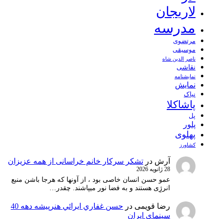
لاریجان
مدرسه
مرتضوی
موسیقی
ناصر الدین شاه
نقاشی
نمايشنامه
نمایش
نیاک
پاشاکلا
پل
پلور
پهلوی
کشاورز
آرش
در
تشکر سرکار خانم خراسانی از همه عزیزان
28 ژانویه 2026
عمو حسن انسان خاصی بود ، از آونها که هرجا باشن منبع
انرژِی هستند و به فضا نور میپاشند. چقدر…
رضا قویمی
در
حسن غفاري ايرائي هنرپيشه دهه 40
سينماي ايران