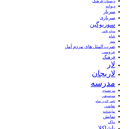
دبستان فرهنگ
دیوانه
سرباز
سربازی
سوریوگین
سیاه پلاس
شاه
شعر
ضرب المثل های مردم آمل
عروسی
فرهنگ
لار
لاریجان
مدرسه
مرتضوی
موسیقی
ناصر الدین شاه
نقاشی
نمايشنامه
نمایش
نیاک
پاشاکلا