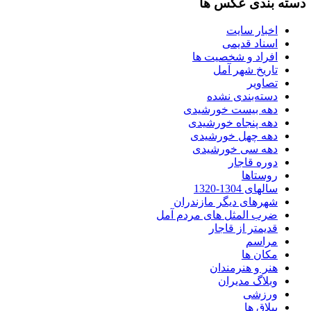
دسته بندی عکس ها
اخبار سایت
اسناد قدیمی
افراد و شخصیت ها
تاریخ شهر آمل
تصاویر
دسته‌بندی نشده
دهه بیست خورشیدی
دهه پنجاه خورشیدی
دهه چهل خورشیدی
دهه سی خورشیدی
دوره قاجار
روستاها
سالهای 1304-1320
شهرهای دیگر مازندران
ضرب المثل های مردم آمل
قدیمتر از قاجار
مراسم
مکان ها
هنر و هنرمندان
وبلاگ مدیران
ورزشی
ییلاق ها