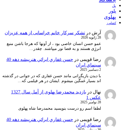
پل
پلور
پهلوی
کشاورز
آرش
در
تشکر سرکار خانم خراسانی از همه عزیزان
28 ژانویه 2026
عمو حسن انسان خاصی بود ، از آونها که هرجا باشن منبع
انرژِی هستند و به فضا نور میپاشند. چقدر…
رضا قویمی
در
حسن غفاري ايرائي هنرپيشه دهه 40
سينماي ايران
2 دسامبر 2025
با دیدن بازیگرانی مانند حسن غفاری که در جوانی در گذشته
اند بسیار غمگین میشوم .ایشان در هر فیلمی که…
نهال
در
بازدید محمدرضا پهلوی از آمل سال 1327
عکس 1
28 نوامبر 2025
لطفا اسم رو درست بنویسید محمدرضا شاه پهلوی
رضا قویمی
در
حسن غفاري ايرائي هنرپيشه دهه 40
سينماي ايران
30 سپتامبر 2025