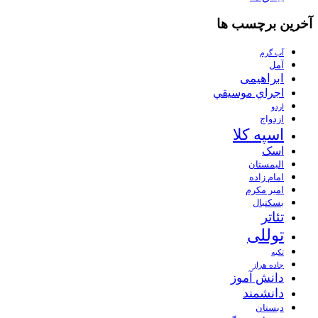
آخرین برچسب ها
آب گرم
آمل
ابراهیمی
اجراي موسيقي
اردو
ازدواج
اسپه کلا
اسک
الیمستان
امام زاده
امیر مکرم
بسکتبال
تئاتر
توللی
تکیه
جاده هراز
دانش آموز
دانشمند
دبستان