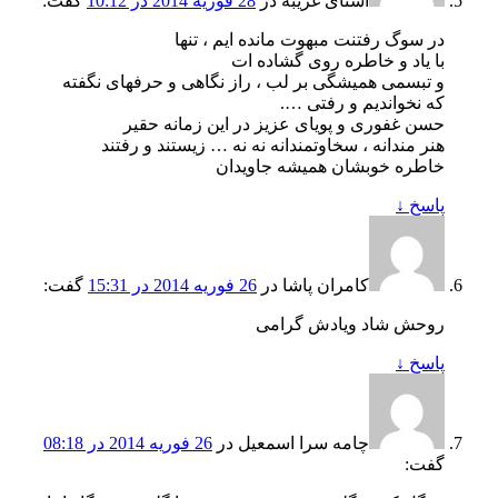
اشنای غریبه
در
28 فوریه 2014 در 10:12
گفت:
در سوگ رفتنت مبهوت مانده ایم ، تنها
با یاد و خاطره روی گشاده ات
و تبسمی همیشگی بر لب ، راز نگاهی و حرفهای نگفته
که نخواندیم و رفتی ….
حسن غفوری و پویای عزیز در این زمانه حقیر
هنر مندانه ، سخاوتمندانه نه نه … زیستند و رفتند
خاطره خوبشان همیشه جاویدان
پاسخ
↓
کامران پاشا
در
26 فوریه 2014 در 15:31
گفت:
روحش شاد ویادش گرامی
پاسخ
↓
چامه سرا اسمعیل
در
26 فوریه 2014 در 08:18
گفت: