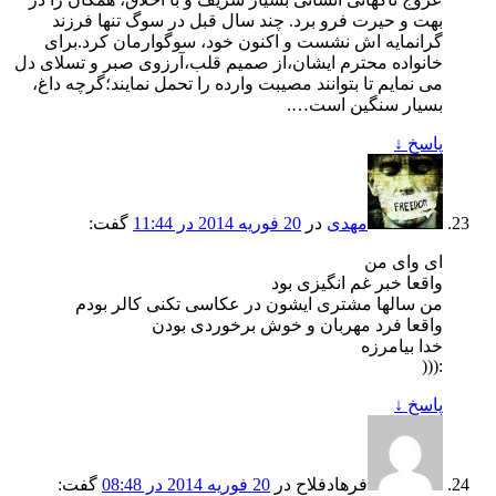
بهت و حیرت فرو برد. چند سال قبل در سوگ تنها فرزند
گرانمایه اش نشست و اکنون خود، سوگوارمان کرد.برای
خانواده محترم ایشان،از صمیم قلب،آرزوی صبر و تسلای دل
می نمایم تا بتوانند مصیبت وارده را تحمل نمایند؛گرچه داغ،
بسیار سنگین است….
پاسخ
↓
مهدی
در
20 فوریه 2014 در 11:44
گفت:
ای وای من
واقعا خبر غم انگیزی بود
من سالها مشتری ایشون در عکاسی تکنی کالر بودم
واقعا فرد مهربان و خوش برخوردی بودن
خدا بیامرزه
:(((
پاسخ
↓
فرهادفلاح
در
20 فوریه 2014 در 08:48
گفت: