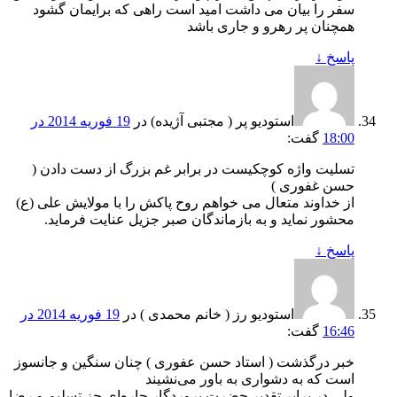
سفر را بیان می داشت امید است راهی که برایمان گشود
همچنان پر رهرو و جاری باشد
پاسخ
↓
استودیو پر ( مجتبی آژیده)
در
19 فوریه 2014 در
18:00
گفت:
تسلیت واژه کوچکیست در برابر غم بزرگ از دست دادن (
حسن غفوری )
از خداوند متعال می خواهم روح پاکش را با مولایش علی (ع)
محشور نماید و به بازماندگان صبر جزیل عنایت فرماید.
پاسخ
↓
استودیو رز ( خانم محمدی )
در
19 فوریه 2014 در
16:46
گفت:
خبر درگذشت ( استاد حسن عفوری ) چنان سنگین و جانسوز
است که به دشواری به باور می‌نشیند
ولی در برابر تقدیر حضرت پروردگار چاره‌ای جز تسلیم و رضا