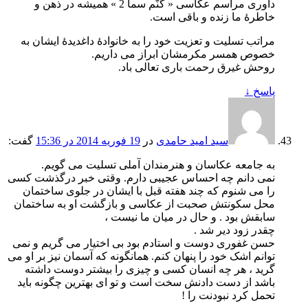
داوری مراسم عکاسی « گنّم سما 2 » همیشه در ذهن و
خاطرۀ ما زنده و باقی است.
مراتب تسلیت و تعزیت خود را به خانوادۀ داغدیدۀ ایشان به
خصوص همسر مکرمشان ابراز می داریم.
روحش غیرق رحمت باری تعالی باد.
پاسخ
↓
سید امید حامدی
در
19 فوریه 2014 در 15:36
گفت:
به جامعه عکاسان و هنرمندان آملی تسلیت می گویم.
نمی دانم چه احساس عجیبی دارم. وقتی خبر درگذشت کسی
را می شنوم که چند هفته قبل با ایشان در جلوی ساختمان
محل سکونتش صحبت از عکاسی و بازگشت او به ساختمان
سابقش بود . و حال در میان ما نیست ،
چقدر زود دیر شد .
حسن غفوری دوست و استادم بود بی اختیار می گریم و نمی
توانم اشک خود را پنهان کنم. همانگونه که آسمان نیز بر او می
گرید ، هر چه انسان کسی و چیزی را بیشتر دوست داشته
باشد از دست دادنش سخت است و تو ای بهترین چگونه باید
تحمل کرد نبودنت را !