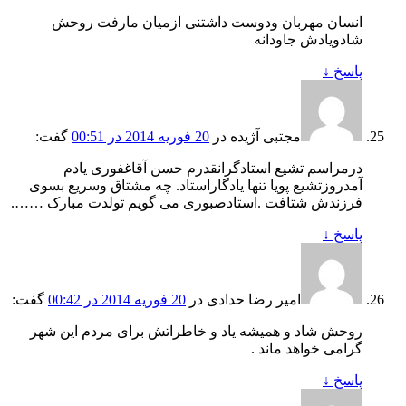
انسان مهربان ودوست داشتنی ازمیان مارفت روحش
شادویادش جاودانه
پاسخ
↓
مجتبی آژیده
در
20 فوریه 2014 در 00:51
گفت:
درمراسم تشیع استادگرانقدرم حسن آقاغفوری یادم
آمدروزتشیع پویا تنها یادگاراستاد. چه مشتاق وسریع بسوی
فرزندش شتافت .استادصبوری می گویم تولدت مبارک …….
پاسخ
↓
امیر رضا حدادی
در
20 فوریه 2014 در 00:42
گفت:
روحش شاد و همیشه یاد و خاطراتش برای مردم این شهر
گرامی خواهد ماند .
پاسخ
↓