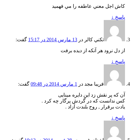
کاش اجل معني عاطفه را مي فهميد
پاسخ
↓
تکني کالر
در
13 مارس 2014 در 15:17
گفت:
از دل نرود هر آنکه از ديده برفت
پاسخ
↓
فریبا مجد
در
1 مارس 2014 در 09:48
گفت:
آن که پر نقش زد این دایره مینایی
کس ندانست که در گردش پرگار چه کرد .
یادت برقرار , روح بلندت آزاد .
پاسخ
↓