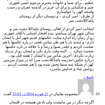
عظیم ، برای شما و خانواده محترم مرحوم حسن غفوری
صبر و شکیبایی و برای آن عزیز در گذشته غفران و رحمت
واسعه الهی را خواستارم .
از طرف : امیر کردی – و دوستان دیگر از روستای
پاشاکلادشت سر
اینجانب امیر کردی از اهالی روستای پاشاکلا دشت سر و
ساکن شهر تهران میباشم: بنده افتخار آشنایی با آقای غفوری
رو از زمان راه اندازه سایت عکسهای قدیم شهر آمل با ایشان
دارم / و چندید بار با هم طی تماس تلفنی در باره عکسها با هم
صحبت کردیم و چقدر شیوا و رسا و با علاقه در باره عکسها
صحبت میکرد …. البته وقت یاری نکرد و ایشان رو از نزدیک
زیارت نکردم / آخرین تماس من با ایشان 2 هفته قبل بود ،
درباره عکس (مدرسه پاشاکلادشت سر) که در تیتراژ سرمین
کهن از شبکه سه سیما پخش شده بود با هم صحبت کردیم ….
روحش شاد و خدایش بیامرزد
پاسخ
↓
معصومه بقاییان
در
21 فوریه 2014 در 21:03
گفت:
اگرچه دیگر در بین مانیست ولی یادش همیشه در قلبمان