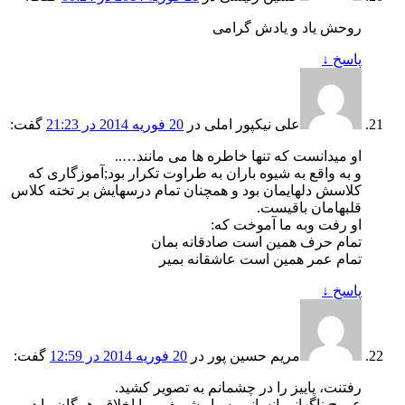
روحش یاد و یادش گرامی
پاسخ
↓
علی نیکپور املی
در
20 فوریه 2014 در 21:23
گفت:
او میدانست که تنها خاطره ها می مانند…..
و به واقع به شیوه باران به طراوت تکرار بود;آموزگاری که
کلاسش دلهایمان بود و همچنان تمام درسهایش بر تخته کلاس
قلبهامان باقیست.
او رفت وبه ما آموخت که:
تمام حرف همین است صادقانه بمان
تمام عمر همین است عاشقانه بمیر
پاسخ
↓
مریم حسین پور
در
20 فوریه 2014 در 12:59
گفت:
رفتنت، پاییز را در چشمانم به تصویر کشید.
عروج ناگهانی انسانی بسیار شریف و با اخلاق، همگان را در