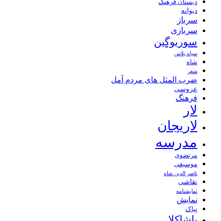
دبستان فرهنگ
دیوانه
سرباز
سربازی
سوریوگین
سیاه پلاس
شاه
شعر
ضرب المثل های مردم آمل
عروسی
فرهنگ
لار
لاریجان
مدرسه
مرتضوی
موسیقی
ناصر الدین شاه
نقاشی
نمايشنامه
نمایش
نیاک
پاشاکلا