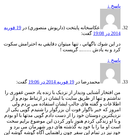
پاسخ
↓
عكاسخانه پايتخت (داريوش منصوري)
در
19 فوریه
2014 در 19:08
گفت:
در اين شوك ناگهاني ، تنها ميتوان دقايقي به احترامش سكوت
كرد و به يادش …….. گريست !
پاسخ
↓
محمدرضا
در
19 فوریه 2014 در 19:06
گفت:
من افتخار آشنایی ودیدار از نزدیک با زنده یاد حسن غفوری را
نداشتم و تنها از طریق سایت با ایشان در ارتباط بودم و از
اطلاعات و گفته های جالب ایشان استفاده می بردم ولی
امروز که خبر ناگوار فوت آن بزرگوار را شنیدم گویی یکی از
نزدیکترین دوستان خود را از دست دادم گویی مدتها با او بودم
و با او زندگی کردم هنوز باور کردن این موضوع برایم سخت
است او ما را با خود به گذشته های دور شهرمان می برد و
خود نیز در تمام این سفر چون راهنمایی آگاه گوشه گوشه این