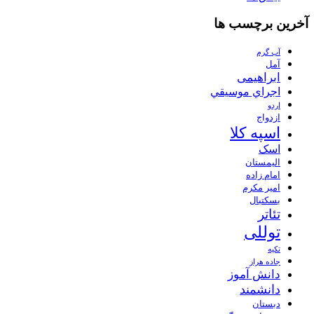
آخرین برچسب ها
آب گرم
آمل
ابراهیمی
اجراي موسيقي
اردو
ازدواج
اسپه کلا
اسک
الیمستان
امام زاده
امیر مکرم
بسکتبال
تئاتر
توللی
تکیه
جاده هراز
دانش آموز
دانشمند
دبستان