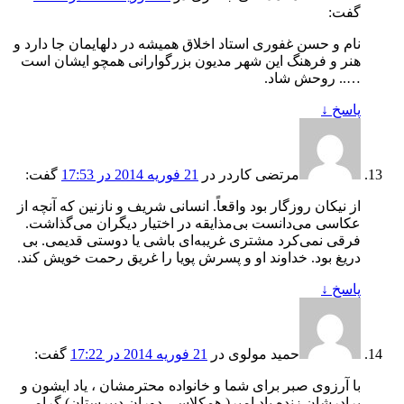
گفت:
نام و حسن غفوری استاد اخلاق همیشه در دلهایمان جا دارد و
هنر و فرهنگ این شهر مدیون بزرگوارانی همچو ایشان است
….. روحش شاد.
پاسخ
↓
مرتضی کاردر
در
21 فوریه 2014 در 17:53
گفت:
از نیکان روزگار بود واقعاً. انسانی شریف و نازنین که آنچه از
عکاسی می‌دانست بی‌مذایقه در اختیار دیگران می‌گذاشت.
فرقی نمی‌کرد مشتری غریبه‌ای باشی یا دوستی قدیمی. بی
دریغ بود. خداوند او و پسرش پویا را غریق رحمت خویش کند.
پاسخ
↓
حمید مولوی
در
21 فوریه 2014 در 17:22
گفت:
با آرزوی صبر برای شما و خانواده محترمشان ، یاد ایشون و
برادرشان زنده یاد امیر( همکلاسی دوران دبیرستان) گرامی