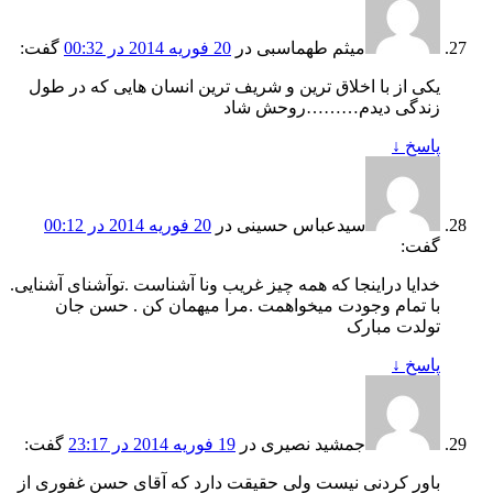
میثم طهماسبی
در
20 فوریه 2014 در 00:32
گفت:
یکی از با اخلاق ترین و شریف ترین انسان هایی که در طول
زندگی دیدم………روحش شاد
پاسخ
↓
سیدعباس حسینی
در
20 فوریه 2014 در 00:12
گفت:
خدایا دراینجا که همه چیز غریب ونا آشناست .توآشنای آشنایی.
با تمام وجودت میخواهمت .مرا میهمان کن . حسن جان
تولدت مبارک
پاسخ
↓
جمشید نصیری
در
19 فوریه 2014 در 23:17
گفت:
باور کردنی نیست ولی حقیقت دارد که آقای حسن غفوری از