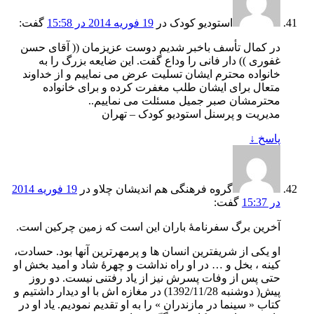
استودیو کودک
در
19 فوریه 2014 در 15:58
گفت:
در کمال تأسف باخبر شدیم دوست عزیزمان (( آقای حسن
غفوری )) دار فانی را وداع گفت. این ضایعه بزرگ را به
خانواده محترم ایشان تسلیت عرض می نماییم و از خداوند
متعال برای ایشان طلب مغفرت کرده و برای خانواده
محترمشان صبر جمیل مسئلت می نماییم..
مدیریت و پرسنل استودیو کودک – تهران
پاسخ
↓
گروه فرهنگی هم اندیشان چلاو
در
19 فوریه 2014
در 15:37
گفت:
آخرین برگ سفرنامۀ باران این است که زمین چرکین است.
او یکی از شریفترین انسان ها و پرمهرترین آنها بود. حسادت،
کینه ، بخل و … در او راه نداشت و چهرۀ شاد و امید بخش او
حتی پس از وفات پسرش نیز از یاد رفتنی نیست. دو روز
پیش( دوشنبه 1392/11/28) در مغازه اش با او دیدار داشتیم و
کتاب « سینما در مازندران » را به او تقدیم نمودیم. یاد او در