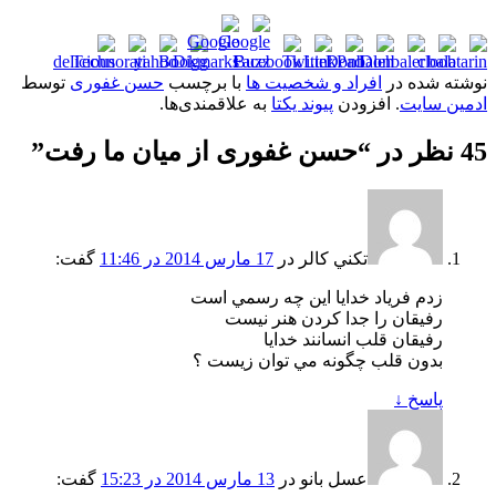
نوشته شده در
افراد و شخصیت ها
با برچسب
حسن غفوری
توسط
ادمین سایت
. افزودن
پیوند یکتا
به علاقمندی‌ها.
45 نظر در “
حسن غفوری از میان ما رفت
”
تکني کالر
در
17 مارس 2014 در 11:46
گفت:
زدم فرياد خدايا اين چه رسمي است
رفيقان را جدا کردن هنر نيست
رفيقان قلب انسانند خدايا
بدون قلب چگونه مي توان زيست ؟
پاسخ
↓
عسل بانو
در
13 مارس 2014 در 15:23
گفت: