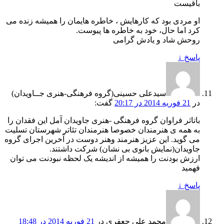
باقیست
او مردی بود که کارهایش ، خاطره هایمان را همیشه زنده می
کرد اما حال، خود به خاطره ها پیوست.
روحش شاد و یادش گرامی
پاسخ
↓
سیدعلی حسینی(گروه فرهنگی-هنری جــاویدان)
در
21 فوریه 2014 در 20:17
گفت:
باتاثر فراوان گروه فرهنگی -هنری جاویدان آمل این فقدان را
به همه ی هنرمندان خصوصا هنرمندان تئاتر شهرستان تسلیت
می گوید. این عزیز هنرمند وهنر دوست در آخرین اجرای گروه
جاویدان(نمایش بانوی بی نشان) شرکت داشتند.
ارزش بودنت را همیشه از اندیشه یک لحظه نبودنت می توان
فهمید
پاسخ
↓
محمد علی جعفری
در
21 فوریه 2014 در 18:48