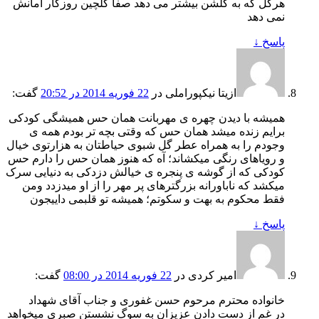
هرگل که به گلشن بیشتر می دهد صفا گلچین روزگار امانش
نمی دهد
پاسخ
↓
ازیتا نیکپوراملی
در
22 فوریه 2014 در 20:52
گفت:
همیشه با دیدن چهره ی مهربانت همان حس همیشگی کودکی
برایم زنده میشد همان حس که وقتی بچه تر بودم همه ی
وجودم را به همراه عطر گل شبوی حیاطتان به هزارتوی خیال
و رویاهای رنگی میکشاند؛ آه که هنوز همان حس را دارم حس
کودکی که از گوشه ی پنجره ی خیالش دزدکی به دنیایی سرک
میکشد که ناباورانه بزرگترهای پر مهر را از او میدزدد ومن
فقط محکوم به بهت و سکوتم؛ همیشه تو قلبمی داییجون
پاسخ
↓
امیر کردی
در
22 فوریه 2014 در 08:00
گفت:
خانواده محترم مرحوم حسن غفوری و جناب آقای شهداد
در غم از دست دادن عزیزان به سوگ نشستن صبری میخواهد