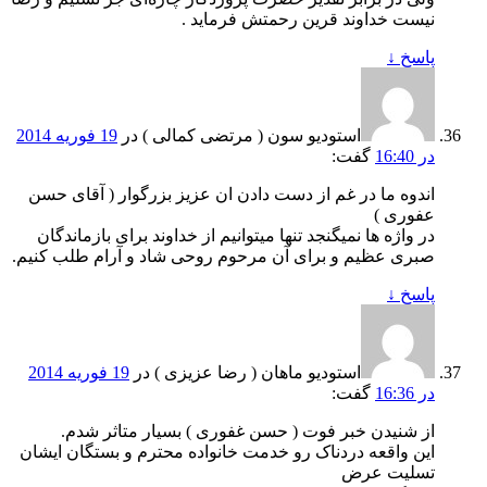
نیست خداوند قرین رحمتش فرماید .
پاسخ
↓
استودیو سون ( مرتضی کمالی )
در
19 فوریه 2014
در 16:40
گفت:
اندوه ما در غم از دست دادن ان عزیز بزرگوار ( آقای حسن
عفوری )
در واژه ها نمیگنجد تنها میتوانیم از خداوند برای بازماندگان
صبری عظیم و برای آن مرحوم روحی شاد و آرام طلب کنیم.
پاسخ
↓
استودیو ماهان ( رضا عزیزی )
در
19 فوریه 2014
در 16:36
گفت:
از شنیدن خبر فوت ( حسن غفوری ) بسیار متاثر شدم.
این واقعه دردناک رو خدمت خانواده محترم و بستگان ایشان
تسلیت عرض