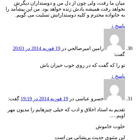
میان ما رفت، ولی چون از دل من و دوستداران دیگرش
نخواهد رفت همیشه یادش زنده خواهد بود. من این پیشآمد را
به خانواده محترم و کلیه دوستدارانش تسلیت می گویم.
پاسخ
↓
رامين اميرصالحي
در
19 فوریه 2014 در 20:03
گفت:
تو را كه گفت كه در روي خوب حيران باش
پاسخ
↓
خسرو عباسی
در
19 فوریه 2014 در 19:19
گفت:
تقدیم به استاد اخلاق و ادب که خیلی چیزهایم را مدیون مهر
اویم….
خلوت خاموش
این مثنوی حدیث پریشانی من است