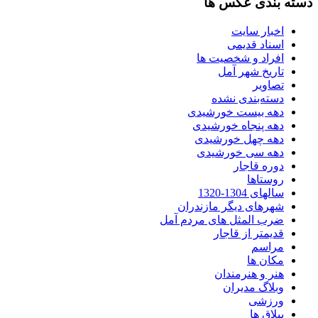
دسته بندی عکس ها
اخبار سایت
اسناد قدیمی
افراد و شخصیت ها
تاریخ شهر آمل
تصاویر
دسته‌بندی نشده
دهه بیست خورشیدی
دهه پنجاه خورشیدی
دهه چهل خورشیدی
دهه سی خورشیدی
دوره قاجار
روستاها
سالهای 1304-1320
شهرهای دیگر مازندران
ضرب المثل های مردم آمل
قدیمتر از قاجار
مراسم
مکان ها
هنر و هنرمندان
وبلاگ مدیران
ورزشی
ییلاق ها