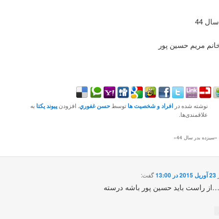
ال 44
خانم مريم حسين پور
نوشته شده در
افراد و شخصیت ها
توسط
حسن غفوري
. افزودن
پیوند یکتا
به
علاقمندی‌ها.
 «
سيزده بدر سال 44
»
23 آوریل 2015 در 13:00
گفت:
…از راست باید حسین پور باشه درسته