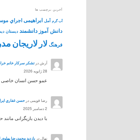
آخرین برچسب ها
ابراهیمی
اجراي موس
آمل
آب گرم
دانشمند
دانش آموز
دبستان
دبس
مدر
لاریجان
لار
فرهنگ
آرش
در
تشکر سرکار خانم خراس
28 ژانویه 2026
عمو حسن انسان خاصی بود 
رضا قویمی
در
حسن غفاري ايرائي هنرپي
2 دسامبر 2025
با دیدن بازیگرانی مانند
نهال
در
بازدید محمدرضا پهلوی از آمل 