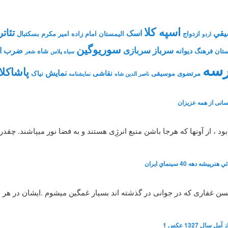
اسپه کلا
تئاتر
يقي
اسک
ازدواج
الیمستان
امام زاده
امیر مکرم
بسکتبال
اردو
سوریوگین
سرباز
سربازی
ضرب ال
دیوانه
تان فرهنگ
شاه
سیاه پلاس
شعر
سه
پاشاکلا
نمایش
نقاشی
مرتضوی
موسیقی
نیاک
ناصر الدین شاه
نمايشنامه
انی از همه عزیزان
، از آونها که هرجا باشن منبع انرژِی هستند و به فضا نور میپاشند. چقد
شه دهه 40 سينماي ايران
 حسن غفاری که در جوانی در گذشته اند بسیار غمگین میشوم .ایشان در هر
سال 1327 عکس 1