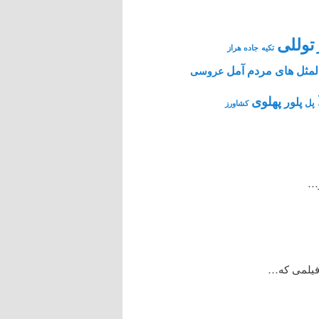
توللی
تکیه
جاده هراز
مثل های مردم آمل
عروسی
پهلوی
پلور
پل
کشاورز
ر…
 فیلمی که…