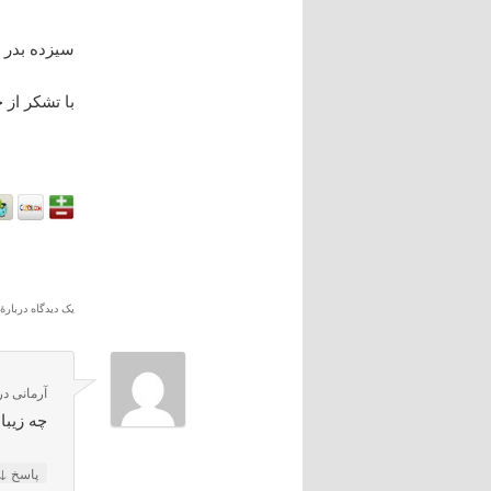
سيزده بدر س
با تشکر از 
یک دیدگاه دربارهٔ
آرمانی
در
چه زیبا
↓
پاسخ