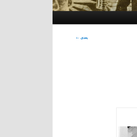
بعدی
←