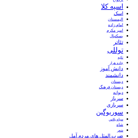
اسپه کلا
اسک
الیمستان
امام زاده
امیر مکرم
بسکتبال
تئاتر
توللی
تکیه
جاده هراز
دانش آموز
دانشمند
دبستان
دبستان فرهنگ
دیوانه
سرباز
سربازی
سوریوگین
سیاه پلاس
شاه
شعر
ضرب المثل های مردم آمل