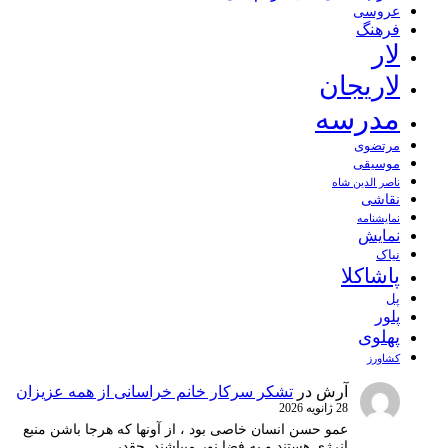
عروسی
فرهنگ
لار
لاریجان
مدرسه
مرتضوی
موسیقی
ناصر الدین شاه
نقاشی
نمايشنامه
نمایش
نیاک
پاشاکلا
پل
پلور
پهلوی
کشاورز
آرش
در
تشکر سرکار خانم خراسانی از همه عزیزان
28 ژانویه 2026
عمو حسن انسان خاصی بود ، از آونها که هرجا باشن منبع
انرژِی هستند و به فضا نور میپاشند. چقدر…