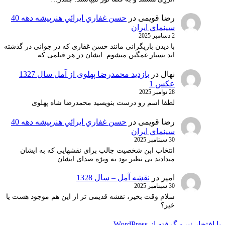
رضا قویمی
در
حسن غفاري ايرائي هنرپيشه دهه 40
سينماي ايران
2 دسامبر 2025
با دیدن بازیگرانی مانند حسن غفاری که در جوانی در گذشته
اند بسیار غمگین میشوم .ایشان در هر فیلمی که…
نهال
در
بازدید محمدرضا پهلوی از آمل سال 1327
عکس 1
28 نوامبر 2025
لطفا اسم رو درست بنویسید محمدرضا شاه پهلوی
رضا قویمی
در
حسن غفاري ايرائي هنرپيشه دهه 40
سينماي ايران
30 سپتامبر 2025
انتخاب ابن شخصیت جالب برای نقشهایی که به ایشان
میدادند بی نظیر بود به ویژه صدای ایشان
امیر
در
نقشه آمل – سال 1328
30 سپتامبر 2025
سلام وقت بخیر، نقشه قدیمی تر از این هم موجود هست یا
خیر؟
با افتخار نیرو گرفته از WordPress