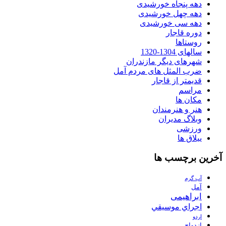
دهه پنجاه خورشیدی
دهه چهل خورشیدی
دهه سی خورشیدی
دوره قاجار
روستاها
سالهای 1304-1320
شهرهای دیگر مازندران
ضرب المثل های مردم آمل
قدیمتر از قاجار
مراسم
مکان ها
هنر و هنرمندان
وبلاگ مدیران
ورزشی
ییلاق ها
آخرین برچسب ها
آب گرم
آمل
ابراهیمی
اجراي موسيقي
اردو
ازدواج