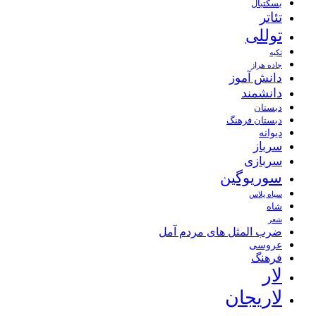
بسکتبال
تئاتر
توللی
تکیه
جاده هراز
دانش آموز
دانشمند
دبستان
دبستان فرهنگ
دیوانه
سرباز
سربازی
سوریوگین
سیاه پلاس
شاه
شعر
ضرب المثل های مردم آمل
عروسی
فرهنگ
لار
لاریجان