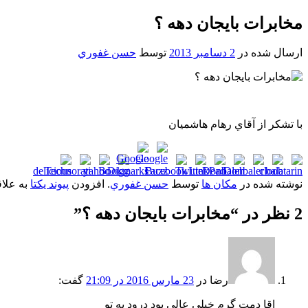
مخابرات بايجان دهه ؟
ارسال شده در
2 دسامبر 2013
توسط
حسن غفوري
با تشکر از آقاي رهام هاشميان
نوشته شده در
مکان ها
توسط
حسن غفوري
. افزودن
پیوند یکتا
به علاق
2 نظر در “
مخابرات بايجان دهه ؟
”
رضا
در
23 مارس 2016 در 21:09
گفت:
اقا دمت گرم خیلی عالی بود درود به تو