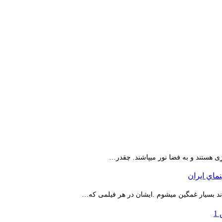
ِی هستند و به فضا نور میپاشند. چقدر…
اند بسیار غمگین میشوم .ایشان در هر فیلمی که…