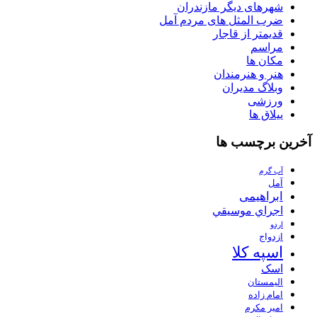
شهرهای دیگر مازندران
ضرب المثل های مردم آمل
قدیمتر از قاجار
مراسم
مکان ها
هنر و هنرمندان
وبلاگ مدیران
ورزشی
ییلاق ها
آخرین برچسب ها
آب گرم
آمل
ابراهیمی
اجراي موسيقي
اردو
ازدواج
اسپه کلا
اسک
الیمستان
امام زاده
امیر مکرم