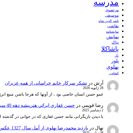
مدرسه
مرتضوی
موسیقی
ناصر الدین شاه
نقاشی
نمايشنامه
نمایش
نیاک
پاشاکلا
پل
پلور
پهلوی
کشاورز
آرش
در
تشکر سرکار خانم خراسانی از همه عزیزان
28 ژانویه 2026
عمو حسن انسان خاصی بود ، از آونها که هرجا باشن منبع انرژ
رضا قویمی
در
حسن غفاري ايرائي هنرپيشه دهه 40 سينماي ايران
2 دسامبر 2025
با دیدن بازیگرانی مانند حسن غفاری که در جوانی در گذشته 
نهال
در
بازدید محمدرضا پهلوی از آمل سال 1327 عکس 1
28 نوامبر 2025